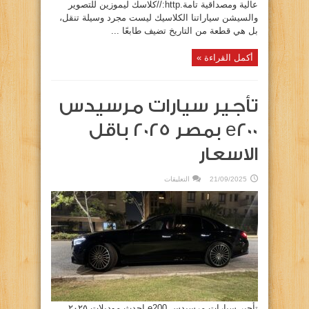
عالية ومصداقية تامة.http://كلاسك ليموزين للتصوير
والسيشن سياراتنا الكلاسيك ليست مجرد وسيلة تنقل،
بل هي قطعة من التاريخ تضيف طابعًا ...
أكمل القراءة »
تأجير سيارات مرسيدس
e200 بمصر 2025 باقل
الاسعار
على
21/09/2025
التعليقات
تأجير
سيارات
مرسيدس
e200
بمصر
2025
باقل
الاسعار
مغلقة
تأجير سيارات مرسيدس e200 احدث موديلات ٢٠٢٥