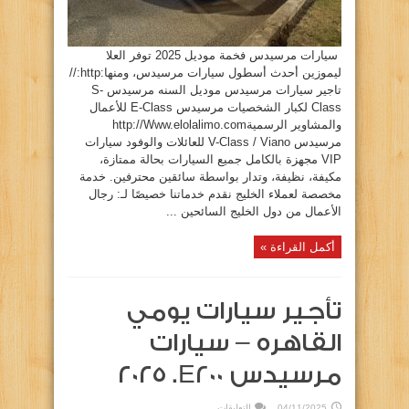
سيارات مرسيدس فخمة موديل 2025 توفر العلا
ليموزين أحدث أسطول سيارات مرسيدس، ومنها:http://
تاجير سيارات مرسيدس موديل السنه مرسيدس S-
Class لكبار الشخصيات مرسيدس E-Class للأعمال
والمشاوير الرسميةhttp://Www.elolalimo.com
مرسيدس V-Class / Viano للعائلات والوفود سيارات
VIP مجهزة بالكامل جميع السيارات بحالة ممتازة،
مكيفة، نظيفة، وتدار بواسطة سائقين محترفين. خدمة
مخصصة لعملاء الخليج نقدم خدماتنا خصيصًا لـ: رجال
الأعمال من دول الخليج السائحين ...
أكمل القراءة »
تأجير سيارات يومي
القاهره – سيارات
مرسيدس E200. ٢٠٢٥
على
04/11/2025
التعليقات