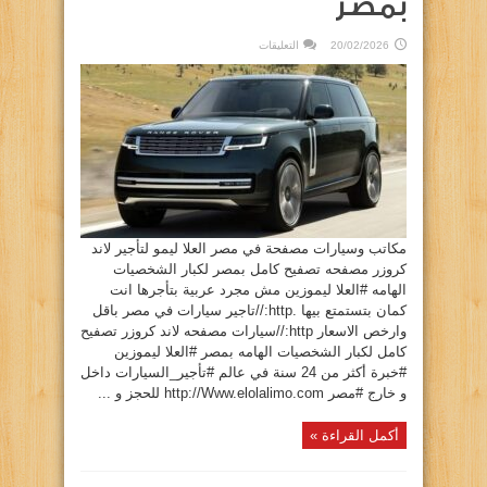
بمصر
على
20/02/2026
التعليقات
تاجير
سيارات
في
مصر
باقل
وارخص
الاسعار
بمصر
مغلقة
مكاتب وسيارات مصفحة في مصر العلا ليمو لتأجير لاند
كروزر مصفحه تصفيح كامل بمصر لكبار الشخصيات
الهامه #العلا ليموزين مش مجرد عربية بتأجرها انت
كمان بتستمتع بيها .http://تاجير سيارات في مصر باقل
وارخص الاسعار http://سيارات مصفحه لاند كروزر تصفيح
كامل لكبار الشخصيات الهامه بمصر #العلا ليموزين
#خبرة أكثر من 24 سنة في عالم #تأجير_السيارات داخل
و خارج #مصر http://Www.elolalimo.com للحجز و ...
أكمل القراءة »