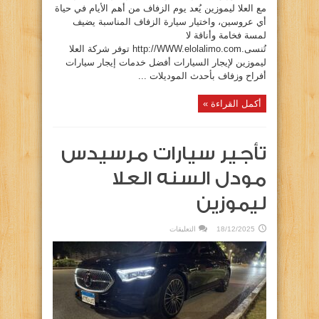
مع العلا ليموزين يُعد يوم الزفاف من أهم الأيام في حياة
أي عروسين، واختيار سيارة الزفاف المناسبة يضيف
لمسة فخامة وأناقة لا
تُنسى.http://WWW.elolalimo.com توفر شركة العلا
ليموزين لإيجار السيارات أفضل خدمات إيجار سيارات
أفراح وزفاف بأحدث الموديلات ...
أكمل القراءة »
تأجير سيارات مرسيدس
مودل السنه العلا
ليموزين
على
18/12/2025
التعليقات
تأجير
سيارات
مرسيدس
مودل
السنه
العلا
ليموزين
مغلقة