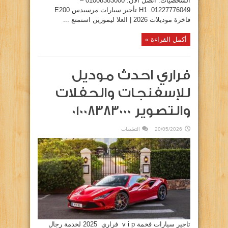
الشخصيات. اتصل الآن: 01008383000 –
01227776049. H1 تأجير سيارات مرسيدس E200
فاخرة موديلات 2026 | العلا ليموزين استمتع ...
أكمل القراءة »
فراري احدث موديل
للإسفنجات والحفلات
والتصوير 01008383000
على
20/05/2026
التعليقات
فراري
احدث
موديل
للإسفنجات
والحفلات
والتصوير
01008383000
مغلقة
تاجير سيارات فخمة v i p فراري 2025 لخدمة رجال