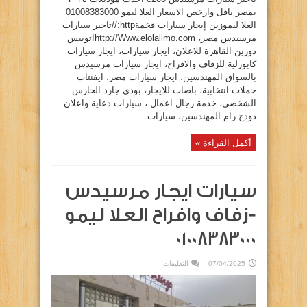
بمصر باقل وارخص الاسعار العلا ليمو 01008383000
العلا ليموزين إيجار سيارات فخمةhttp://تاجير سيارات
مرسيدس مصر، http://Www.elolalimo.comاتوبيس
دورين القاهرة للاعلان، ايجار سيارات، ايجار سيارات
كابورلية للزفاف والافراح، ايجار سيارات مرسيدس
بالسواق المهندسين، ايجار سيارات مصر، ايفنتات
حملات انتخابية، باصات للايجار، بودي جارد الحارس
الشخصي، خدمة رجال اعمال.، سيارات دعاية واعلان
دودج رام المهندسين، سيارات ...
أكمل القراءة »
سيارات ايجار مرسيدس
-زفاف وافراح العلا ليمو
01008383000
على
07/04/2025
التعليقات
سيارات
ايجار
مرسيدس
-زفاف
وافراح