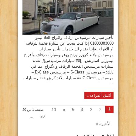
العلا
ليمو
01008383000
مغلقة
تأجير سيارات مرسيدس -زفاف وافراح العلا ليمو
01008383000 إذا كنت تبحث عن سيارة فخمة للزفاف
أو الأفراح، فإننا نقدم لك خدمات تأجير سيارات
مرسيدس ولاند كروزر ورنج روفر وسيارات زفاف وأفراح
ليموزين استرتش. []## سيارات مرسيدس[/] نقدم
سيارات مرسيدس الفخمة للزفاف والأفراح، بما في
ذلك: – مرسيدس S-Class – مرسيدس E-Class –
مرسيدس C-Class ## سيارات لاند كروزر نقدم سيارات
...
أكمل القراءة »
1
10
»
5
4
3
2
صفحة 1 من 20
...
20
الأخيرة »