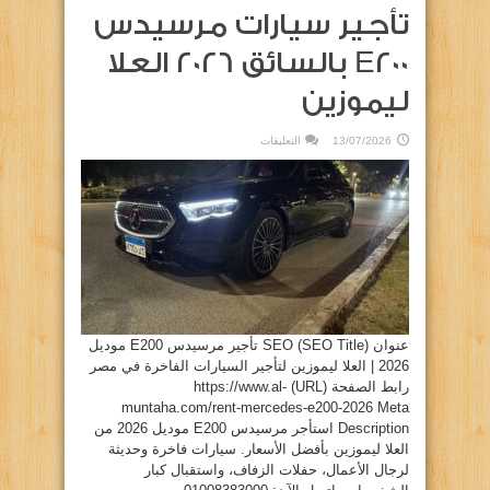
تأجير سيارات مرسيدس
E200 بالسائق 2026 العلا
ليموزين
على
13/07/2026
التعليقات
تأجير
سيارات
مرسيدس
E200
بالسائق
2026
العلا
ليموزين
مغلقة
عنوان SEO (SEO Title) تأجير مرسيدس E200 موديل
2026 | العلا ليموزين لتأجير السيارات الفاخرة في مصر
رابط الصفحة (URL) https://www.al-
muntaha.com/rent-mercedes-e200-2026 Meta
Description استأجر مرسيدس E200 موديل 2026 من
العلا ليموزين بأفضل الأسعار. سيارات فاخرة وحديثة
لرجال الأعمال، حفلات الزفاف، واستقبال كبار