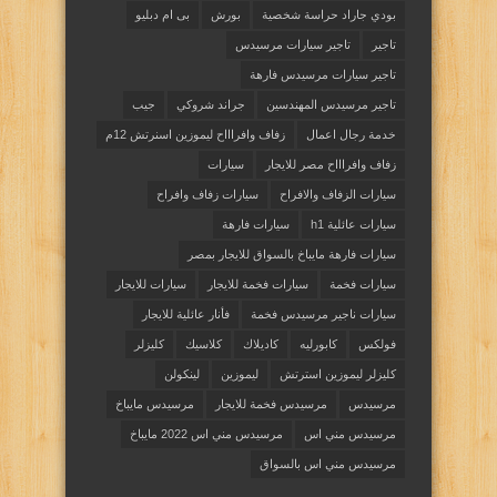
بودي جاراد حراسة شخصية
بورش
بى ام دبليو
تاجير
تاجير سيارات مرسيدس
تاجير سيارات مرسيدس فارهة
تاجير مرسيدس المهندسين
جراند شروكي
جيب
خدمة رجال اعمال
زفاف وافراااح ليموزين اسنرتش 12م
زفاف وافراااح مصر للايجار
سيارات
سيارات الزفاف والافراح
سيارات زفاف وافراح
سيارات عائلية h1
سيارات فارهة
سيارات فارهة مايباخ بالسواق للايجار بمصر
سيارات فخمة
سيارات فخمة للايجار
سيارات للايجار
سيارات ناجير مرسيدس فخمة
فأنار عائلية للايجار
فولكس
كابورليه
كاديلاك
كلاسيك
كليزلر
كليزلر ليموزين استرتش
ليموزين
لينكولن
مرسيدس
مرسيدس فخمة للايجار
مرسيدس مايباخ
مرسيدس مني اس
مرسيدس مني اس 2022 مايباخ
مرسيدس مني اس بالسواق