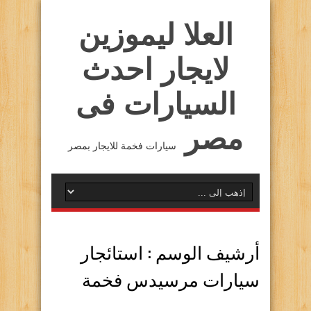
العلا ليموزين
لايجار احدث
السيارات فى
مصر
سيارات فخمة للايجار بمصر
أرشيف الوسم :
استائجار
سيارات مرسيدس فخمة