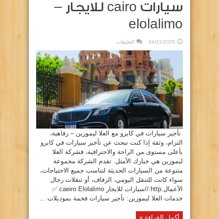
سيارات cairo للايجار –
elolalimo
على
04/11/2025
التعليقات
تأجير
سيارات
في
مصر
–
سيارات
cairo
للايجار
–
elolalimo
مغلقة
تأجير سيارات في كايرو مع العلا ليموزين – رفاهية،
التزام، وثقة إذا كنت تبحث عن تأجير سيارات في كايرو
بأعلى مستوى من الراحة والاحترافية، فشركة العلا
ليموزين هي خيارك الأمثل. تقدم الشركة مجموعة
متنوعة من السيارات الحديثة لتناسب جميع الاحتياجات،
سواء كانت للتنقل اليومي، الزفاف، أو تنقلات رجال
الأعمال.http://سيارات للايجار caeiro Elolalimo ✅
خدمات العلا ليموزين: تأجير سيارات فخمة بموديلات ...
أكمل القراءة »