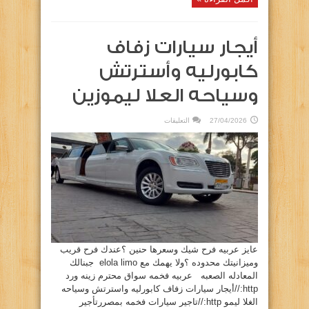
أيجار سيارات زفاف
كابورليه وأسترتش
وسياحه العلا ليموزين
على
27/04/2026
التعليقات
أيجار
سيارات
زفاف
كابورليه
وأسترتش
وسياحه
العلا
ليموزين
مغلقة
عايز عربيه فرح شيك وسعرها حنين ؟عندك فرح قريب
وميزانيتك محدوده ؟ولا يهمك مع elola limo جبنالك
المعادله الصعبه عربيه فخمه سواق محترم زينه ورد
http://أيجار سيارات زفاف كابورليه واسترتش وسياحه
الغلا ليمو http://تاجير سيارات فخمه بمصررتأجير