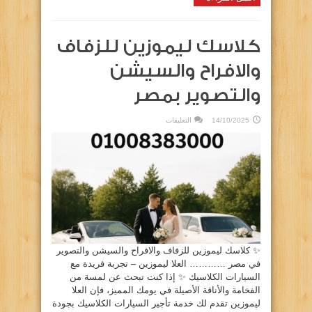
كلاسك ليموزين للزفاف
والافراح والسيشن
والتصوير بمصر
على
14/10/2025
التعليقات
كلاسك
ليموزين
للزفاف
والافراح
والسيشن
والتصوير
بمصر
مغلقة
✨ كلاسك ليموزين للزفاف والافراح والسيشن والتصوير
في مصر ………… العلا ليموزين – تجربة فريدة مع
السيارات الكلاسيك ✨ إذا كنت تبحث عن لمسة من
الفخامة والأناقة الأصيلة في يومك المميز، فإن العلا
ليموزين تقدم لك خدمة تأجير السيارات الكلاسيك بجودة