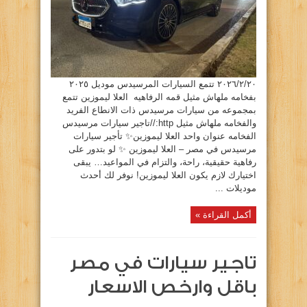
لخدمه
رجال
الاعمال
الحمايه
بجد
ضد
الرصاص
مغلقة
٢٠٢٦/٢/٢٠ تتمع السيارات المرسيدس موديل ٢٠٢٥
بفخامه ملهاش مثيل قمه الرفاهيه العلا ليموزين تتمع
بمجموعه من سيارات مرسيدس ذات الانطاع الفريد
والفخامه ملهاش مثيل http://تاجير سيارات مرسيدس
الفخامه عنوان واحد العلا ليموزين✨ تأجير سيارات
مرسيدس في مصر – العلا ليموزين ✨ لو بتدور على
رفاهية حقيقية، راحة، والتزام في المواعيد… يبقى
اختيارك لازم يكون العلا ليموزين! نوفر لك أحدث
موديلات ...
أكمل القراءة »
تاجير سيارات في مصر
باقل وارخص الاسعار