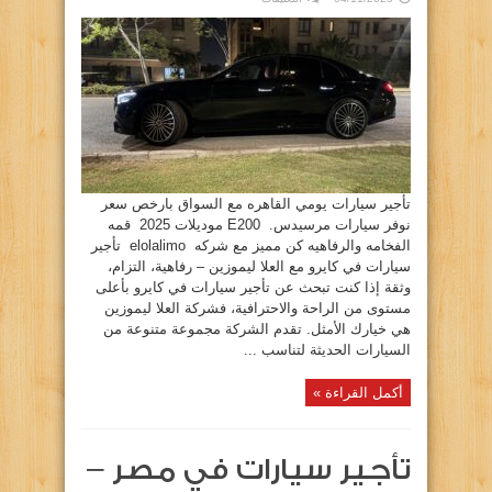
تأجير
سيارات
يومي
القاهره
–
سيارات
مرسيدس
E200.
٢٠٢٥
مغلقة
تأجير سيارات يومي القاهره مع السواق بارخص سعر
نوفر سيارات مرسيدس. E200 موديلات 2025 قمه
الفخامه والرفاهيه كن مميز مع شركه elolalimo تأجير
سيارات في كايرو مع العلا ليموزين – رفاهية، التزام،
وثقة إذا كنت تبحث عن تأجير سيارات في كايرو بأعلى
مستوى من الراحة والاحترافية، فشركة العلا ليموزين
هي خيارك الأمثل. تقدم الشركة مجموعة متنوعة من
السيارات الحديثة لتناسب ...
أكمل القراءة »
تأجير سيارات في مصر –