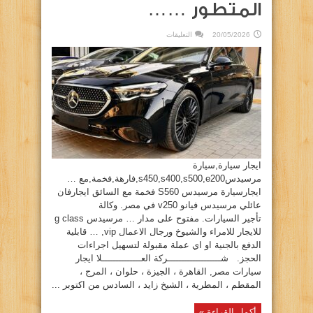
المتطور ……
على
20/05/2026
التعليقات
العلا
ليمو
لتأجير
احدث
سيارات
مرسيدس
2026
بشكلها
الجديد
المتطور
……
مغلقة
ايجار سيارة,سيارة
مرسيدسs450,s400,s500,e200,فارهة,فخمة,مع …
ايجارسيارة مرسيدس S560 فخمة مع السائق ايجارفان
عائلي مرسيدس فيانو v250 في مصر. وكالة
تأجير السيارات. مفتوح على مدار … مرسيدس g class
للايجار للامراء والشيوخ ورجال الاعمال vip, … قابلية
الدفع بالجنية او اي عملة مقبولة لتسهيل اجراءات
الحجز. شـــــــــــــــــــركة العــــــــــــــلا ايجار
سيارات مصر, القاهرة ، الجيزة ، حلوان ، المرج ،
المقطم ، المطرية ، الشيخ زايد ، السادس من اكتوبر ...
أكمل القراءة »