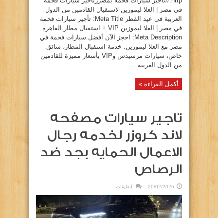
http://تاجير سيارات فخمه بمصررتأجير سيارات فخمة
في مصر | العلا ليموزين لاستقبال القادمين من الدول
العربية في عيد الفطر Meta Title: تأجير سيارات فخمة
في مصر | العلا ليموزين VIP + استقبال مطار القاهرة
Meta Description: احجز الآن أفضل سيارات فخمة في
مصر مع العلا ليموزين. خدمة استقبال المطار، سائق
خاص، سيارات مرسيدس وVIP بأسعار مميزة للقادمين
من الدول العربية ...
أكمل القراءة »
تاجير سيارات مصفحه
لاند كروزر لخدمه رجال
الاعمال الحمايه بجد ضد
الرصاص
على
20/02/2026
التعليقات
تاجير
سيارات
مصفحه
لاند
كروزر