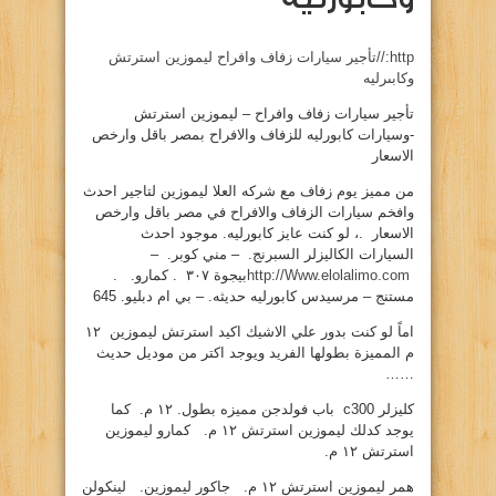
http://تأجير سيارات زفاف وافراح ليموزين استرتش
وكابىرليه
تأجير سيارات زفاف وافراح – ليموزين استرتش
-وسيارات كابورليه للزفاف والافراح بمصر باقل وارخص
الاسعار
من مميز يوم زفاف مع شركه العلا ليموزين لتاجير احدث
وافخم سيارات الزفاف والافراح في مصر باقل وارخص
الاسعار .، لو كنت عايز كابورليه. موجود احدث
السيارات الكاليزلر السبرنج. – مني كوبر. –
http://Www.elolalimo.com
بيجوة ٣٠٧ . كمارو. .
مستنج – مرسيدس كابورليه حديثه. – بي ام دبليو. 645
اماً لو كنت بدور علي الاشيك اكيد استرتش ليموزين ١٢
م المميزة بطولها الفريد ويوجد اكتر من موديل حديث
……
كليزلر c300 باب فولدجن مميزه بطول. ١٢ م. كما
يوجد كدلك ليموزين استرتش ١٢ م. كمارو ليموزين
استرتش ١٢ م.
همر ليموزين استرتش ١٢ م. جاكور ليموزين. لينكولن