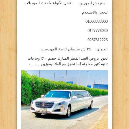
استرتش ليموزين. افضل الأنواع وأحدث للموديلات
للحجز والاستعلام
01008383000
0127776049
0237612226
العنوان. ٣٥ ش سليمان اباظة المهندسين
لحق عروض العيد الفطر المبارك خصم ١٠٪؜ وحاجات
تانيه كتير مفاجئة لما تحجز مع العلا ليموزين ……..،