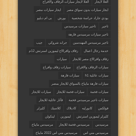
العلا لايجار
العلا لايجار سيارات الزفاف والافراح
ايجار سيارات بدون سواق مصر
ايجار سيارات مصر
بودي جاراد حراسة شخصية
بورش
بى ام دبليو
تاجير
تاجير سيارات مرسيدس
تاجير سيارات مرسيدس فارهة
تاجير مرسيدس المهندسين
جراند شروكي
جيب
خدمة رجال اعمال
زفاف وافراااح ليموزين اسنرتش 12م
زفاف وافراااح مصر للايجار
سيارات
سيارات الزفاف والافراح
سيارات زفاف وافراح
سيارات عائلية h1
سيارات فارهة
سيارات فارهة مايباخ بالسواق للايجار بمصر
سيارات فخمة
سيارات فخمة للايجار
سيارات للايجار
سيارات ناجير مرسيدس فخمة
فأنار عائلية للايجار
فولكس
كابورليه
كاديلاك
كلاسيك
كليزلر
كليزلر ليموزين استرتش
ليموزين
لينكولن
مرسيدس
مرسيدس فخمة للايجار
مرسيدس مايباخ
مرسيدس مني اس
مرسيدس مني اس 2022 مايباخ