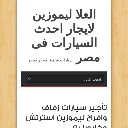
العلا ليموزين
لايجار احدث
السيارات فى
مصر
سيارات فخمة للايجار بمصر
تأجير سيارات زفاف
وافراح ليموزين استرتش
وكابورليه