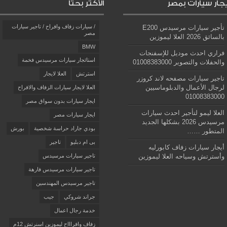
يجار سيارات بمصر
الأكثر بحثاً
/ سيارات زفاف وافراح / تاجير سيارات
تأجير سيارات مرسيدس E200
مصر
بالسائق 2026 العلا ليموزين
BMW
فراري احدث موديل للإسفنجات
استائجار سيارات مرسيدس فخمة
والحفلات والتصوير 01008383000
استرتش
العلا لايجار
تاجير سيارات مصفحه لاند كروزر
لرجال الأعمال والدبلوماسيين
العلا لايجار سيارات الزفاف والافراح
01008383000
ايجار سيارات بدون سواق مصر
العلا ليمو لتأجير احدث سيارات
ايجار سيارات مصر
مرسيدس 2026 بشكلها الجديد
بودي جاراد حراسة شخصية
بورش
المتطور ……
بى ام دبليو
تاجير
أيجار سيارات زفاف كابورليه
وأسترتش وسياحه العلا ليموزين
تاجير سيارات مرسيدس
تاجير سيارات مرسيدس فارهة
تاجير مرسيدس المهندسين
جراند شروكي
جيب
خدمة رجال اعمال
زفاف وافراااح ليموزين اسنرتش 12م