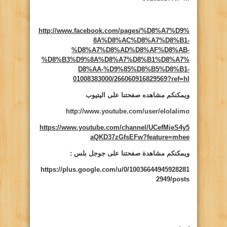
http://www.facebook.com/pages/%D8%A7%D9%
8A%D8%AC%D8%A7%D8%B1-
%D8%A7%D8%AD%D8%AF%D8%AB-
%D8%B3%D9%8A%D8%A7%D8%B1%D8%A7%
D8%AA-%D9%85%D8%B5%D8%B1-
01008383000/266060916829569?ref=hl
ويمكنكم مشاهده صفحتنا على اليتيوب
http://www.youtube.com/user/elolalimo
https://www.youtube.com/channel/UCefMieS4y5
aQKD37zGfsEFw?feature=mhee
ويمكنكم مشاهدة صفحتنا على جوجل بلس :
https://plus.google.com/u/0/10036644945928281
2949/posts