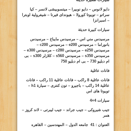
دايو لانوس – دايو نوبيرا – ميتسوبيشى لانسر – كيا
سراتو – تويوتا كورولا – هيونداى فيرنا – شيفرولية اوبترا
– اسبرانزا
سيارات كبيرة حديثة
مرسيدس مني اس – مرسيدس مايباخ – مرسيدس
بانوراما – مرسيدس
e200
– مرسيدس
c200
–
مرسيدس
e250
– مرسيدس
c280
– مرسيدس
e300
–
مرسيدس
s350
– مرسيدس
s560
– كلازلر
s300
– بى
ام دبليو
730
– بى ام دبليو
750
فانات عائلية
فانات عائلية 8 راكب – فانات عائلية 11 راكب – فانات
عائلية 14 راكب – باجيرو – تون كنترى – سيارة
h1
–
تويوتا هاى اس
سيارات
4×4
جيب شيروكى – جيب جراند – جيب ليبرتى – لاند كروز –
همر
ا
لعنوان : 41 جامعه الدول – المهندسين – القاهره