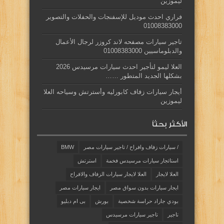
ليموزين
فراري احدث موديل للإسفنجات والحفلات والتصوير
01008383000
تاجير سيارات مصفحه لاند كروزر لرجال الأعمال
والدبلوماسيين 01008383000
العلا ليمو لتأجير احدث سيارات مرسيدس 2026
بشكلها الجديد المتطور ……
أيجار سيارات زفاف كابورليه وأسترتش وسياحه العلا
ليموزين
الأكثر بحثاً
/ سيارات زفاف وافراح / تاجير سيارات مصر
BMW
استائجار سيارات مرسيدس فخمة
استرتش
العلا لايجار
العلا لايجار سيارات الزفاف والافراح
ايجار سيارات بدون سواق مصر
ايجار سيارات مصر
بودي جاراد حراسة شخصية
بورش
بى ام دبليو
تاجير
تاجير سيارات مرسيدس