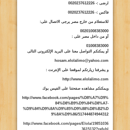
ارضى
:- 0020237612226
فاكس
:- 0020237612226
للاستعلام من خارج مصر يرجى الاتصال على:
00201008383000
أو من داخل مصر على
:
01008383000
أو يمكنكم التواصل معنا على البريد الإلكترونى التالى
hosam.elolalimo@yahoo.com
و يشرفنا زيارتكم لموقعنا على الإنترنت
:
http://www.elolalimo.com
ويمكنكم مشاهده صفحتنا على الفيس بوك
http://www.facebook.com/pages/%D8%A7%D9%
84%D8%B9%D9%84%D8%A7-
%D9%84%D9%8A%D9%85%D9%88%D8%B2%D
9%8A%D9%86/517444874944312
http://www.facebook.com/pages/Elola/19851036
3615132?ref=hl