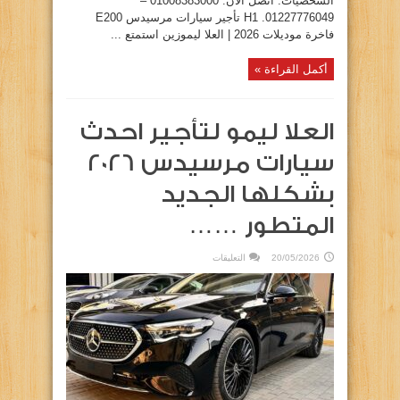
الشخصيات. اتصل الآن: 01008383000 –
01227776049. H1 تأجير سيارات مرسيدس E200
فاخرة موديلات 2026 | العلا ليموزين استمتع ...
أكمل القراءة »
العلا ليمو لتأجير احدث
سيارات مرسيدس 2026
بشكلها الجديد
المتطور ……
على
20/05/2026
التعليقات
العلا
ليمو
لتأجير
احدث
سيارات
مرسيدس
2026
بشكلها
الجديد
المتطور
……
مغلقة