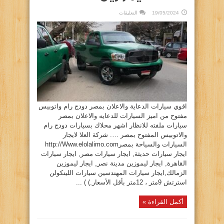
على
19/05/2024
التعليقات
سيارات
دعايه
واعلان
دودج
رام
واتوبيس
مفتوح
دورين
بمصر
العلاء
ليموزين
مغلقة
اقوي سيارات الدعاية والاعلان بمصر دودج رام واتوبيس
مفتوح من اميز السيارات للدعايه والاعلان بمصر
سيارات ملفته للانظار اشهر محلاك بسيارات دودج رام
والاتوبيس المفتوح بمصر …. شركة العلا لايجار
السيارات والسياحة بمصرhttp://Www.elolalimo.com
ايجار سيارات حديثة, ايجار سيارات مصر, ايجار سيارات
القاهرة, ايجار ليموزين مدينة نصر, ايجار ليموزين
الزمالك,ايجار سيارات المهندسين سيارات اللينكولن
استرتش 9متر ، 12متر بأقل الأسعار.) ) ...
أكمل القراءة »