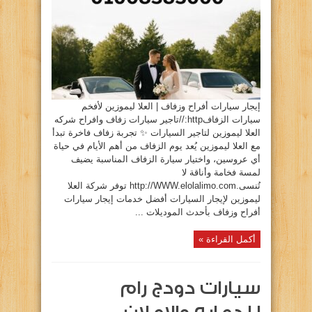
وافراح
العلا
ليموزين
لتاجير
السيارات
مغلقة
إيجار سيارات أفراح وزفاف | العلا ليموزين لأفخم
سيارات الزفافhttp://تاجير سيارات زفاف وافراح شركه
العلا ليموزين لتاجير السيارات ✨ تجربة زفاف فاخرة تبدأ
مع العلا ليموزين يُعد يوم الزفاف من أهم الأيام في حياة
أي عروسين، واختيار سيارة الزفاف المناسبة يضيف
لمسة فخامة وأناقة لا
تُنسى.http://WWW.elolalimo.com توفر شركة العلا
ليموزين لإيجار السيارات أفضل خدمات إيجار سيارات
أفراح وزفاف بأحدث الموديلات ...
أكمل القراءة »
سيارات دودج رام