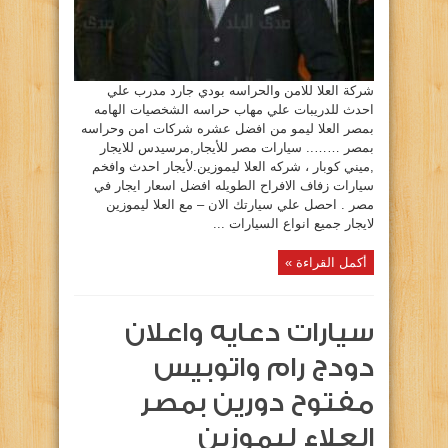
مصفحة
مغلقة
شركة العلا للامن والحراسه بودي جارد مدرب علي
احدث للدريبات علي مهاب حراسه الشخصيات الهامه
بمصر العلا ليمو من افضل عشره شركات امن وحراسه
بمصر …….. سيارات مصر للأيجار,مرسيدس للايجار
,ميني كوبار ، شركه العلا ليموزين.لأيجار احدث وافخم
سيارات زفاف الافراح الطويله افضل اسعار ايجار في
مصر . احصل علي سيارتك الان – مع العلا ليموزين
لايجار جميع انواع السيارات ...
أكمل القراءة »
سيارات دعايه واعلان
دودج رام واتوبيس
مفتوح دورين بمصر
العلاء ليموزين