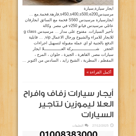
ايجار سيارة,سيارة
مرسيدسs450,s400,s500,e200,فارهة,فخمة,مع …
ايجارسيارة مرسيدس S560 فخمة مع السائق ايجارفان
عائلي مرسيدس فيانو v250 في مصر. وكالة
تأجير السيارات. مفتوح على مدار … مرسيدس g class
للايجار للامراء والشيوخ ورجال الاعمال vip, … قابلية
الدفع بالجنية او اي عملة مقبولة لتسهيل اجراءات
الحجز. شـــــــــــــــــــركة العــــــــــــــلا ايجار
سيارات مصر, القاهرة ، الجيزة ، حلوان ، المرج ،
المقطم ، المطرية ، الشيخ زايد ، السادس من اكتوبر ...
أكمل القراءة »
أيجار سيارات زفاف وافراح
العلا ليموزين لتاجير
السيارات
على
27/12/2025
التعليقات
أيجار
سيارات
زفاف