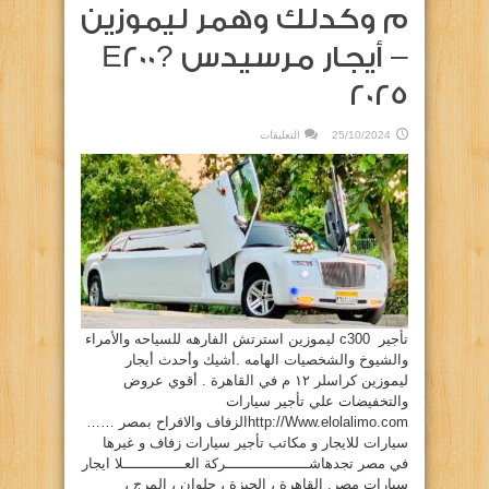
م وكدلك وهمر ليموزين
– أيجار مرسيدس E200?
2025
على
25/10/2024
التعليقات
أيجار
ليموزين
كراسلو
١٢
م
وكدلك
وهمر
ليموزين
–
أيجار
مرسيدس
E200?
2025
مغلقة
تأجير c300 ليموزين استرتش الفارهه للسياحه والأمراء
والشيوخ والشخصيات الهامه .أشيك وأحدث أيجار
ليموزين كراسلر ١٢ م في القاهرة . أقوي عروض
والتخفيضات علي تأجير سيارات
http://Www.elolalimo.comالزفاف والافراح بمصر ……
سيارات للايجار و مكاتب تأجير سيارات زفاف و غيرها
في مصر تجدهاشـــــــــــــــــــركة العــــــــــــــلا ايجار
سيارات مصر, القاهرة ، الجيزة ، حلوان ، المرج ،