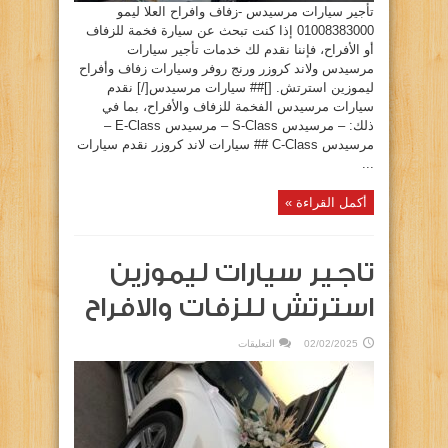
تأجير سيارات مرسيدس -زفاف وافراح العلا ليمو
01008383000 إذا كنت تبحث عن سيارة فخمة للزفاف
أو الأفراح، فإننا نقدم لك خدمات تأجير سيارات
مرسيدس ولاند كروزر ورنج روفر وسيارات زفاف وأفراح
ليموزين استرتش. []## سيارات مرسيدس[/] نقدم
سيارات مرسيدس الفخمة للزفاف والأفراح، بما في
ذلك: – مرسيدس S-Class – مرسيدس E-Class –
مرسيدس C-Class ## سيارات لاند كروزر نقدم سيارات
...
أكمل القراءة »
تاجير سيارات ليموزين
استرتش للزفات والافراح
على
02/02/2025
التعليقات
تاجير
سيارات
ليموزين
استرتش
للزفات
والافراح
مغلقة