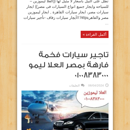
تطل على النيل بأسعار لا مثيل لها ((العلا ليموزين –
للسياحه وايجار جميع انواع السيارات فى مصر)) ايجار
سيارات مصر، ايجار سيارات القاهرة , ايجار ليموزين
مصر والقاهرةhttp://آیچار سیارات زفاف -تأجير سيارات
...
أكمل القراءة »
تاجير سيارات فخمة
فارهة بمصر العلا ليمو
01008383000
على
06/04/2024
التعليقات
تاجير
سيارات
فخمة
فارهة
بمصر
العلا
ليمو
01008383000
مغلقة