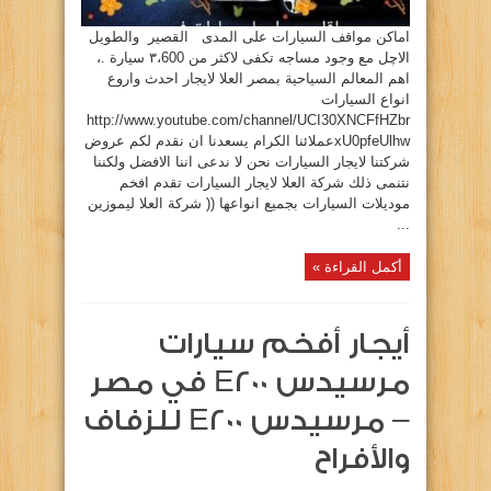
اماکن مواقف السیارات علی المدی القصیر والطویل
الاچل‌ مع وجود مساجه تکفی لاکثر من ۳،600 سيارة .،
اهم المعالم السياحية بمصر العلا لايجار احدث واروع
انواع السيارات
http://www.youtube.com/channel/UCI30XNCFfHZbr
xU0pfeUlhwعملائنا الكرام يسعدنا ان نقدم لكم عروض
شركتنا لايجار السيارات نحن لا ندعى اننا الافضل ولكننا
نتنمى ذلك شركة العلا لايجار السيارات تقدم افخم
موديلات السيارات بجميع انواعها (( شركة العلا ليموزين
...
أكمل القراءة »
أيجار أفخم سيارات
مرسيدس E200 في مصر
– مرسيدس E200 للزفاف
والأفراح