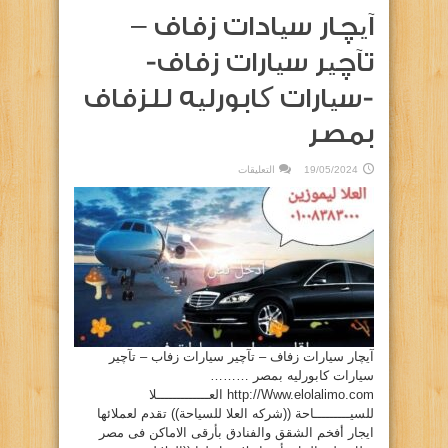
آیچار سیادات زفاف –
تآچیر سیارات زفاف-
-سیارات کابورلیه للزفاف
بمصر
على
19/05/2024
التعليقات
آیچار
سیادات
زفاف
–
تآچیر
سیارات
زفاف-
-سیارات
کابورلیه
للزفاف
بمصر
مغلقة
آیچار سیارات زفاف – تآچیر سیارات زفاب – تآچیر
سیارات کابورلیه بمصر ………
http://Www.elolalimo.com العـــــــــــــلا
للسيـــــــــاحة ((شركه العلا للسياحة)) تقدم لعملائها
ايجار أفخم الشقق والفنادق بأرقى الاماكن فى مصر