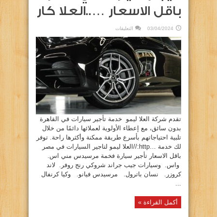
باقل الاسعار …..العلا كار
على
03/04/2024
التعليقات
ا:أيجار
سيارات
في
مصر
باقل
الاسعار
…..العلا
كار
مغلقة
تقدم شركة العلا ليمو خدمة تأجير سيارات في القاهرة
بدون سائق، مع إعطاء الأولوية لعملائها دائمًا من خلال
تلبية احتياجاتهم بأسرع طريقة ممكنة وأكثرها راحة. توفر
لك خدمة …http://العلا ليمو لتاجير السيارات في مصر
باقل الاسعار تأجير سيارة فخمة مرسيدس مني اس.
واس. وسيارات جيب جراند شروكي رنج روفر. لاند
كروزر. نسان باترول. مرسيدس فيانو. وكيا كرنفال
...
أكمل القراءة »