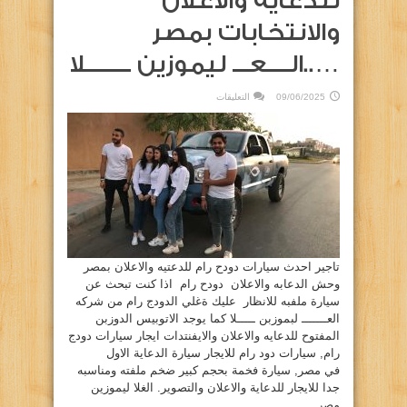
للدعايه والاعلان
والانتخابات بمصر
…..الــــعـــ ليموزين ــــــــلا
على
09/06/2025
التعليقات
سيارات
دودج
رام
للدعايه
والاعلان
والانتخابات
بمصر
…..الــــعـــ
ليموزين
ــــــــلا
مغلقة
تاجير احدث سيارات دودح رام للدعتيه والاعلان بمصر
وحش الدعابه والاعلان دودح رام اذا كنت تبحث عن
سيارة ملفبه للانظار عليك ةغلي الدودج رام من شركه
العـــــــ لبموزبن ـــــلا كما يوجد الاتوبيس الدوزبن
المفتوح للدعايه والاعلان والايفنتدات ايجار سيارات دودج
رام, سيارات دود رام للايجار سيارة الدعاية الاول
في مصر, سيارة فخمة بحجم كبير ضخم ملفته ومناسبه
جدا للايجار للدعاية والاعلان والتصوير. الغلا ليموزين
مصر …… ...