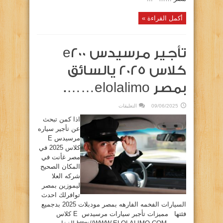
أكمل القراءة »
تأجير مرسيدس e200
كلاس 2025 يالسائق
بمصر elolalimo…….
على
09/06/2025
التعليقات
تأجير
مرسيدس
اذا كمن تبحث
e200
كلاس
عن تأجير سياره
2025
مرسيدس E
يالسائق
بمصر
كلاس 2025 في
elolalimo…….
مغلقة
مصر غأنت في
المكان الصحيح
شركه العلا
ليموزين بمصر
توافرلك احدث
السيارات الفخمه الفارهه بمصر مودبلات 2025 بدجميع
فئتها مميزات تأجبر سيارات مرسيدس E كلاس