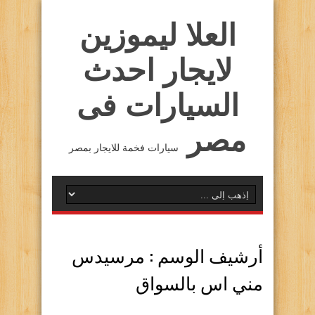
العلا ليموزين
لايجار احدث
السيارات فى
مصر
سيارات فخمة للايجار بمصر
أرشيف الوسم :
مرسيدس
مني اس بالسواق