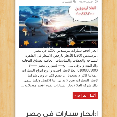
على
06/04/2024
التعليقات
أيجار
أفخم
سيارات
مرسيدس
E200
في
مصر
–
مرسيدس
E200
للزفاف
والأفراح
مغلقة
أيجار أفخم سيارات مرسيدس E200 في مصر
،مرسيدس E200 للأيجار بارخص الاسعار في القاهرة
للسياحة والحفلات والمناسبات الخاصة لعشاق الفخامة
والرافهية والرقي ….. الع—- ليموزين مصر ——لا
01008383000 العلا لايجار احدث واروع انواع السيارات
عملائنا الكرام يسعدنا ان نقدم لكم عروض شركتنا
لايجار السيارات نحن لا ندعى اننا الافضل ولكننا نتنمى
ذلك شركة العلا لايجار السيارات تقدم افخم موديلات ...
أكمل القراءة »
ا:أيجار سيارات في مصر