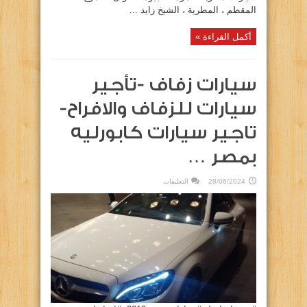
المقطم ، المطرية ، الشيخ زايد ...
أكمل القراءة »
سيارات زفاف -تأجير
سيارات للزفاف والافراح-
تاجير سيارات كابورليه
بمصر …
على
28/06/2024
التعليقات
سيارات
زفاف
-تأجير
سيارات
للزفاف
والافراح-
تاجير
سيارات
كابورليه
بمصر
…
مغلقة