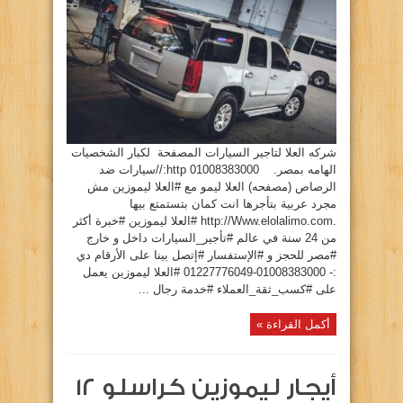
ضد
الرصاص
(مصفحه)
2024لاند
كروزر
٠١٠٠٨٣٨٣٠٠٠
مغلقة
شركه العلا لتاجير السيارات المصفحة لكبار الشخصيات
الهامه بمصر. 01008383000 http://سيارات ضد
الرصاص (مصفحه) العلا ليمو مع #العلا ليموزين مش
مجرد عربية بتأجرها انت كمان بتستمتع بيها
.http://Www.elolalimo.com #العلا ليموزين #خبرة أكثر
من 24 سنة في عالم #تأجير_السيارات داخل و خارج
#مصر للحجز و #الإستفسار #إتصل بينا على الأرقام دي
:- 01008383000-01227776049 #العلا ليموزين يعمل
على #كسب_ثقة_العملاء #خدمة رجال ...
أكمل القراءة »
أيجار ليموزين كراسلو ١٢