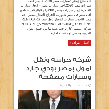
# هشتاج إيجار #سيارات مصر 2019- #ايجار احدث
سيارات مصر 2020تاجير سيارات مصر – ايجار سيارات
القاهرة إيجار سيارات بمصر #للافراح #والزفاف – تاجير
اقل سعر فى مصر كابورليه للافراح للايجار بمصر – فى
مصر #احدث سيارات للايجار باقل سعر RENT CARS
IN EGYPT ((Almuntaha LIMOSUINE)) COMPANY
شركة المنتهى كار ترحب بعملائها من جميع الدول
العربية وتتمنى لهم قضاء اجازة ...
أكمل القراءة »
شركه حراسه ونقل
امول بمصر بودي جارد
وسيارات مصفحة
على
01/06/2024
التعليقات
شركه
حراسه
ونقل
امول
بمصر
بودي
جارد
وسيارات