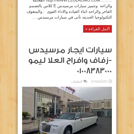
………http://WWW.ELOLALIMO.COM الفخامه
والراحه وتتميز سيارات مرسيدس E كلاس بالتصمم
الفاخر والراحه اثناء القياده والاداء القوى : والمتغوف
التكنولوجيا الحديثه تأتى في سيارات مرسيدس ...
أكمل القراءة »
سيارات ايجار مرسيدس
-زفاف وافراح العلا ليمو
01008383000
على
07/04/2025
التعليقات
سيارات
ايجار
مرسيدس
-زفاف
وافراح
العلا
ليمو
01008383000
مغلقة