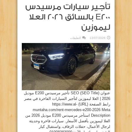
تأجير سيارات مرسيدس
E200 بالسائق 2026 العلا
ليموزين
على
13/07/2026
التعليقات
تأجير
سيارات
مرسيدس
E200
بالسائق
2026
العلا
ليموزين
مغلقة
عنوان SEO (SEO Title) تأجير مرسيدس E200 موديل
2026 | العلا ليموزين لتأجير السيارات الفاخرة في مصر
رابط الصفحة (URL) https://www.al-
muntaha.com/rent-mercedes-e200-2026 Meta
Description استأجر مرسيدس E200 موديل 2026 من
العلا ليموزين بأفضل الأسعار. سيارات فاخرة وحديثة
لرجال الأعمال، حفلات الزفاف، واستقبال كبار