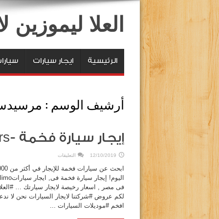
العلا ليموزين 
الرئيسية
ايجار سيارات
سيارا
أرشيف الوسم :
مرسيدس
إيجار سيارة فخمة -elola Rental Cars
على
12/10/2019
التعليقات
إيجار
سيارة
فخمة
-
elola
فى مصر , اسعار رخيصة لايجار سيارتك … #العلا 
Rental
Cars
لكم عروض #شركتنا لايجار السيارات نحن لا ندعى 
مغلقة
افخم #موديلات السيارات ...