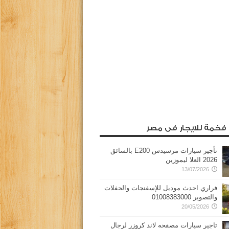
 فخمة للايجار فى مصر
تأجير سيارات مرسيدس E200 بالسائق
2026 العلا ليموزين
13/07/2026
فراري احدث موديل للإسفنجات والحفلات
والتصوير 01008383000
20/05/2026
تاجير سيارات مصفحه لاند كروزر لرجال