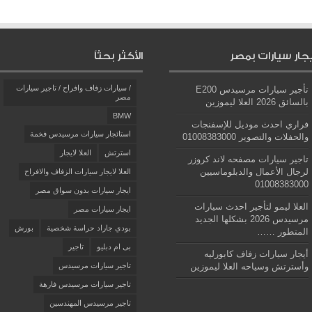
يجار سيارات بمصر
الأكثر بحثاً
/ سيارات زفاف وافراح / تاجير سيارات
تأجير سيارات مرسيدس E200
مصر
بالسائق 2026 العلا ليموزين
BMW
فراري احدث موديل للإسفنجات
استائجار سيارات مرسيدس فخمة
والحفلات والتصوير 01008383000
استرتش
العلا لايجار
تاجير سيارات مصفحه لاند كروزر
لرجال الأعمال والدبلوماسيين
العلا لايجار سيارات الزفاف والافراح
01008383000
ايجار سيارات بدون سواق مصر
العلا ليمو لتأجير احدث سيارات
ايجار سيارات مصر
مرسيدس 2026 بشكلها الجديد
بودي جاراد حراسة شخصية
بورش
المتطور ……
بى ام دبليو
تاجير
أيجار سيارات زفاف كابورليه
وأسترتش وسياحه العلا ليموزين
تاجير سيارات مرسيدس
تاجير سيارات مرسيدس فارهة
تاجير مرسيدس المهندسين