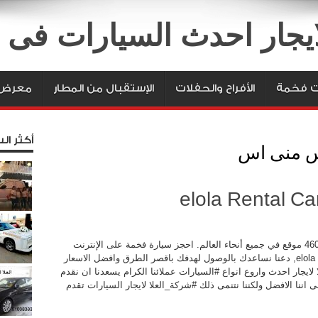
لايجار احدث السيارات فى
ت فخمة
الأفراح والحفلات
الإستقبال من المطار
معرض 
أكثر الس
 منى اس
ابحث عن سيارات فخمة للإيجار في أكثر من 46000 موقع في جميع أنحاء العالم. احجز سيارة فخمة على الإنترنت
اليوم! إيجار سيارة فخمة فى, ايجار سياراتelola limo, دعنا نساعدك بالوصول لهدفك باقصر الطرق وافضل الاسعار
لايجار احدث واروع انواع #السيارات عملائنا الكرام يسعدنا ان نقدم
اننا الافضل ولكننا نتنمى ذلك #شركة_العلا لايجار السيارات تقدم