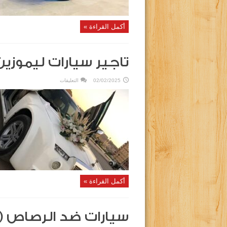
أكمل القراءة »
تاجير سيارات ليموزين
على
02/02/2025
التعليقات
تاجير
سيارات
ليموزين
استرتش
للزفات
والافراح
مغلقة
أكمل القراءة »