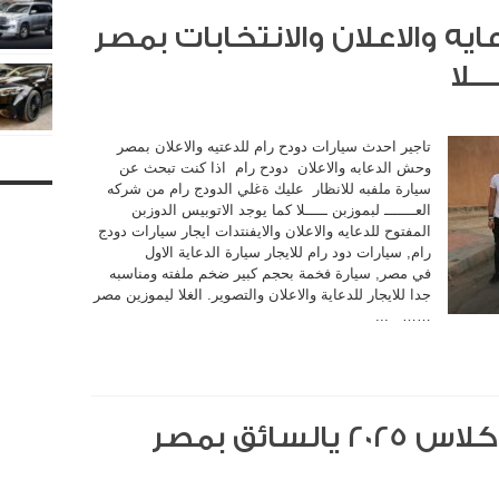
يه والاعلان والانتخابات بمصر
ــلا
تاجير احدث سيارات دودح رام للدعتيه والاعلان بمصر
وحش الدعابه والاعلان دودح رام اذا كنت تبحث عن
سيارة ملفبه للانظار عليك ةغلي الدودج رام من شركه
العـــــــ لبموزبن ـــــلا كما يوجد الاتوبيس الدوزبن
المفتوح للدعايه والاعلان والايفنتدات ايجار سيارات دودج
رام, سيارات دود رام للايجار سيارة الدعاية الاول
في مصر, سيارة فخمة بحجم كبير ضخم ملفته ومناسبه
جدا للايجار للدعاية والاعلان والتصوير. الغلا ليموزين مصر
…… ...
تأجير مرسيدس e200 كلاس 2025 يالسائق بمصر