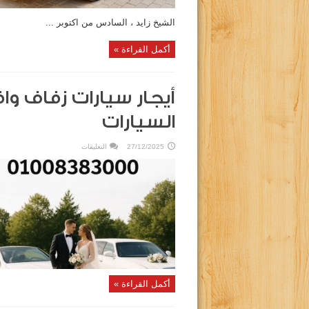
الشيخ زايد ، السادس من اكتوبر ...
أكمل القراءة »
أيجار سيارات زفاف واف
السيارات
على
27/12/2025
التعليقات
أيجار
سيارات
زفاف
وافراح
العلا
ليموزين
لتاجير
السيارات
مغلقة
أكمل القراءة »