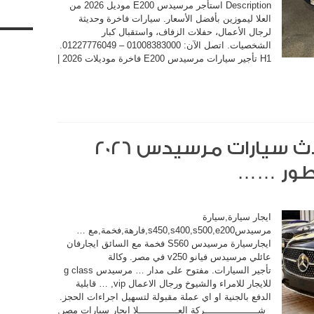
Description استأجر مرسيدس E200 موديل 2026 من
العلا ليموزين بأفضل الأسعار. سيارات فاخرة وحديثة
لرجال الأعمال، حفلات الزفاف، واستقبال كبار
الشخصيات. اتصل الآن: 01008383000 – 01227776049.
H1 تأجير سيارات مرسيدس E200 فاخرة موديلات 2026 |
العلا ليمو لتأجير احدث سيارات مرسيدس 2026
تطور ……
ايجار سيارة,سيارة
مرسيدسs450,s400,s500,e200,فارهة,فخمة,مع …
ايجارسيارة مرسيدس S560 فخمة مع السائق ايجارفان
عائلي مرسيدس فيانو v250 في مصر. وكالة
تأجير السيارات. مفتوح على مدار … مرسيدس g class
للايجار للامراء والشيوخ ورجال الاعمال vip, … قابلية
الدفع بالجنية او اي عملة مقبولة لتسهيل اجراءات الحجز.
شـــــــــــــــــــركة العــــــــــــــلا ايجار سيارات مصر,