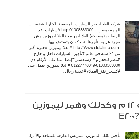
شركه العلا لتاجير السيارات المصفحة لكبار الشخصيات
الهامه بمصر. 01008383000 http://سيارات ضد
الرصاص (مصفحه) العلا ليمو مع #العلا ليموزين مش
مجرد عربية بتأجرها انت كمان بتستمتع بيها
.http://Www.elolalimo.com #العلا ليموزين #خبرة أكثر
من 24 سنة في عالم #تأجير_السيارات داخل و خارج
#مصر للحجز و #الإستفسار #إتصل بينا على الأرقام دي :-
01008383000-01227776049 #العلا ليموزين يعمل على
#كسب_ثقة_العملاء #خدمة رجال ...
أيجار ليموزين كراسلو ١٢ م وكدلك وهمر ليموزين –
تأجير c300 ليموزين استرتش الفارهه للسياحه والأمراء