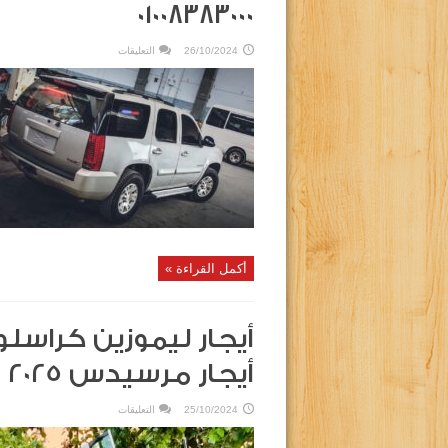
٠١٠٠٨٣٨٣٠٠٠
على
26/10/2024
التعليقات
سيارات
ضد
الرصاص
(مصفحه)
2024لاند
كروزر
٠١٠٠٨٣٨٣٠٠٠
مغلقة
أكمل القراءة »
أيجار مرسيدس E200? 2025
على
25/10/2024
التعليقات
أيجار
ليموزين
كراسلو