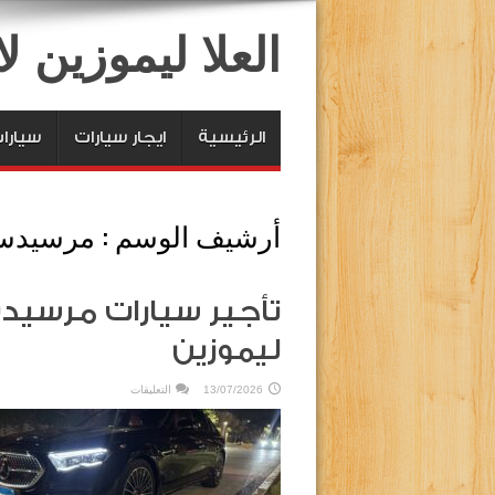
العلا ليموزين 
الرئيسية
ايجار سيارات
سيارا
أرشيف الوسم :
مرسيدس 
ليموزين
على
13/07/2026
التعليقات
تأجير
سيارات
مرسيدس
E200
بالسائق
2026
العلا
ليموزين