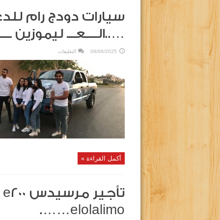
سيارات دودج رام للدعا
…..الــــعـــ ليموزين ــــــ
على
09/06/2025
التعليقات
سيارات
دودج
رام
للدعايه
والاعلان
والانتخابات
بمصر
…..الــــعـــ
ليموزين
ــــــــلا
مغلقة
أكمل القراءة »
elolalimo…….