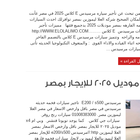
اذا كمن تبحث عن تأجير سياره مرسيدس E كلاس 2025 في مصر غأنت
مكان الصحيح شركه العلا ليموزين بمصر توافرلك احدث السيارات
الفخمه الفارهه بمصر مودبلات 2025 بدجميع فئتها مميزات تأجبر
سيارات مرسيدس E كلاس ………http://WWW.ELOLALIMO.COM
الفخامه والراحه وتتميز سيارات مرسيدس E كلاس بالتصمم الفاخر
حه اثناء القياده والاداء القوى : والمتغوف التكنولوجيا الحديثه تأتى
يارات مرسيدس ...
 القراءة »
مرسيدس E200 / s500 تاجير سيارات فخمه حديثه
مرسيدس في مصر باقل وارخص الاسعار في مصر العلا
ليموزين مصر. 01008383000 سيارات رنج روفر.
سيارات جي كلاس. كما يوجد تويوتا فتشنر. وبي ام x4
موديل ٢٠٢٥ للايجار بمصر باقل وارخص الاسعار بمصر
العلا ليموزين http://مرسيدس e200/s500 للإيجار بمصر
العلا ليموزينالعلا ليموزين لايجار سيارات فخمه فارهة