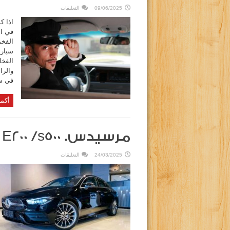
على
09/06/2025
التعليقات
تأجير
مرسيدس
e200
كلاس
في ال
2025
يالسائق
بمصر
elolalimo…….
مغلقة
والرا
في س
أكمل
مرسيدس. E200 /s500 موديل ٢٠٢٥ للإيجار بمصر
على
24/03/2025
التعليقات
مرسيدس.
E200
/s500
موديل
٢٠٢٥
للإيجار
بمصر
مغلقة