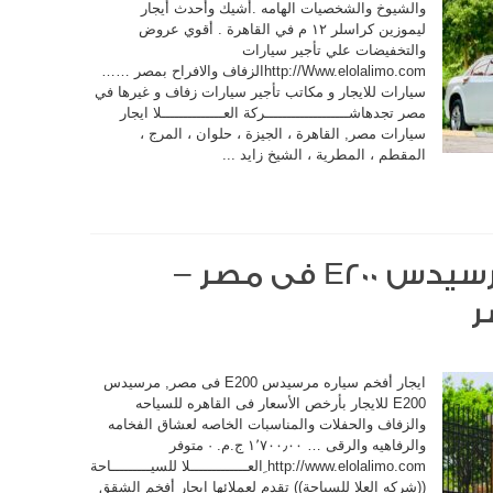
والشيوخ والشخصيات الهامه .أشيك وأحدث أيجار
ليموزين كراسلر ١٢ م في القاهرة . أقوي عروض
والتخفيضات علي تأجير سيارات
http://Www.elolalimo.comالزفاف والافراح بمصر ……
سيارات للايجار و مكاتب تأجير سيارات زفاف و غيرها في
مصر تجدهاشـــــــــــــــــــركة العــــــــــــــلا ايجار
سيارات مصر, القاهرة ، الجيزة ، حلوان ، المرج ،
المقطم ، المطرية ، الشيخ زايد ...
تأجير أفخم سياره مرسيدس E200 فى مصر –
ايجار أفخم سياره مرسيدس E200 فى مصر, مرسيدس
E200 للايجار بأرخص الأسعار فى القاهره للسياحه
والزفاف والحفلات والمناسبات الخاصه لعشاق الفخامه
والرفاهيه والرقى … ‏١٬٧٠٠٫٠٠ ج.م.‏ · ‏متوفر
http://www.elolalimo.com ِالعـــــــــــــلا للسيـــــــــاحة
((شركه العلا للسياحة)) تقدم لعملائها ايجار أفخم الشقق