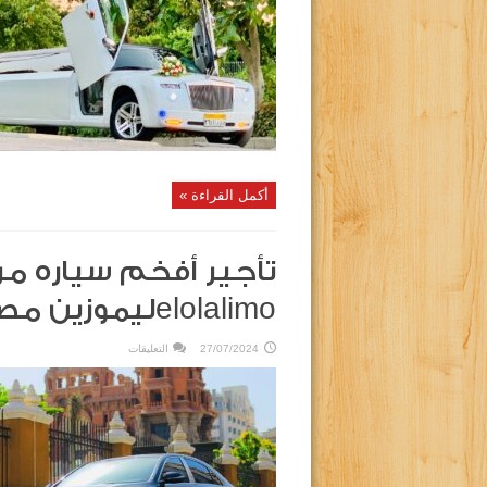
١٢
م
وكدلك
وهمر
ليموزين
–
أيجار
مرسيدس
E200?
2025
مغلقة
أكمل القراءة »
elolalimoليموزين مصر
على
27/07/2024
التعليقات
تأجير
أفخم
سياره
مرسيدس
E200
فى
مصر
–
elolalimoليموزين
مصر
مغلقة