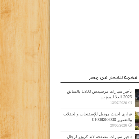
 فخمة للايجار فى مصر
تأجير سيارات مرسيدس E200 بالسائق
2026 العلا ليموزين
13/07/2026
فراري احدث موديل للإسفنجات والحفلات
والتصوير 01008383000
20/05/2026
تاجير سيارات مصفحه لاند كروزر لرجال