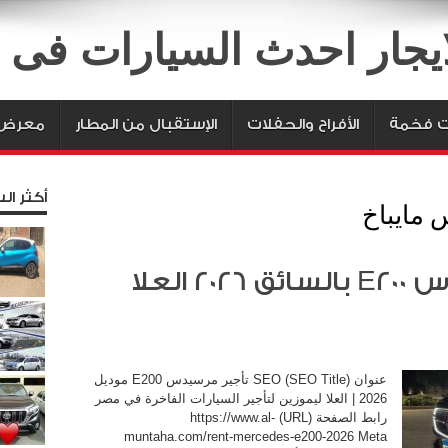
لايجار احدث السيارات فى
ت فخمة
الأفراح والحفلات
الإستقبال من المطار
معرض 
أكثر الس
مايباخ
تأجير سيارات مرسيدس E200 بالسائق 2026 العلا
عنوان SEO (SEO Title) تأجير مرسيدس E200 موديل
2026 | العلا ليموزين لتأجير السيارات الفاخرة في مصر
رابط الصفحة (URL) https://www.al-
muntaha.com/rent-mercedes-e200-2026 Meta