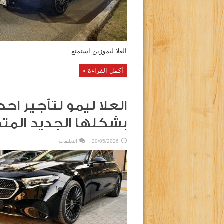
مغلقة
العلا ليموزين استمتع ...
أكمل القراءة »
بشكلها الجديد الم
على
20/05/2026
التعليقات
العلا
ليمو
لتأجير
احدث
سيارات
مرسيدس
2026
بشكلها
الجديد
المتطور
……
مغلقة