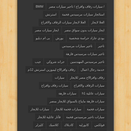
/ سيارات زفاف وافراح / تاجير سيارات مصر
BMW
استائجار سيارات مرسيدس فخمة
استرتش
العلا لايجار
العلا لايجار سيارات الزفاف والافراح
ايجار سيارات بدون سواق مصر
ايجار سيارات مصر
بودي جاراد حراسة شخصية
بورش
بى ام دبليو
تاجير
تاجير سيارات مرسيدس
تاجير سيارات مرسيدس فارهة
تاجير مرسيدس المهندسين
جراند شروكي
جيب
خدمة رجال اعمال
زفاف وافراااح ليموزين اسنرتش 12م
زفاف وافراااح مصر للايجار
سيارات
سيارات الزفاف والافراح
سيارات زفاف وافراح
سيارات عائلية h1
سيارات فارهة
سيارات فارهة مايباخ بالسواق للايجار بمصر
سيارات فخمة
سيارات فخمة للايجار
سيارات للايجار
سيارات ناجير مرسيدس فخمة
فأنار عائلية للايجار
فولكس
كابورليه
كاديلاك
كلاسيك
كليزلر