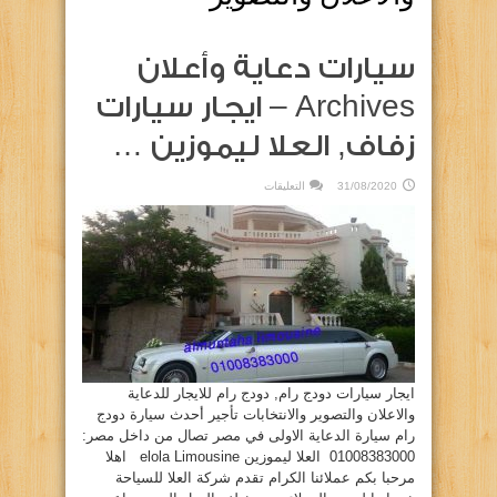
سيارات دعاية وأعلان
Archives – ايجار سيارات
زفاف, العلا ليموزين …
على
31/08/2020
التعليقات
سيارات
دعاية
وأعلان
Archives
–
ايجار
سيارات
زفاف,
العلا
ليموزين
…
مغلقة
ايجار سيارات دودج رام, دودج رام للايجار للدعاية
والاعلان والتصوير والانتخابات تأجير أحدث سيارة دودج
رام سيارة الدعاية الاولى في مصر تصال من داخل مصر:
01008383000 العلا ليموزين elola Limousine اهلا
مرحبا بكم عملائنا الكرام تقدم شركة العلا للسياحة