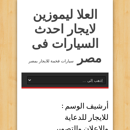
العلا ليموزين
لايجار احدث
السيارات فى
مصر
سيارات فخمة للايجار بمصر
أرشيف الوسم :
للايجار للدعاية
والاعلان والتصوير