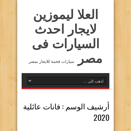
العلا ليموزين
لايجار احدث
السيارات فى
مصر
سيارات فخمة للايجار بمصر
أرشيف الوسم :
فانات عائلية
2020