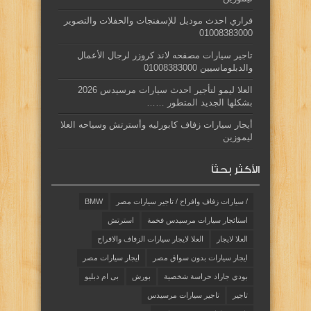
فراري احدث موديل للإسفنجات والحفلات والتصوير
01008383000
تاجير سيارات مصفحه لاند كروزر لرجال الأعمال
والدبلوماسيين 01008383000
العلا ليمو لتأجير احدث سيارات مرسيدس 2026
بشكلها الجديد المتطور ……
أيجار سيارات زفاف كابورليه وأسترتش وسياحه العلا
ليموزين
الأكثر بحثاً
/ سيارات زفاف وافراح / تاجير سيارات مصر
BMW
استائجار سيارات مرسيدس فخمة
استرتش
العلا لايجار
العلا لايجار سيارات الزفاف والافراح
ايجار سيارات بدون سواق مصر
ايجار سيارات مصر
بودي جاراد حراسة شخصية
بورش
بى ام دبليو
تاجير
تاجير سيارات مرسيدس