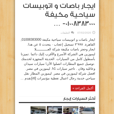
ايجار باصات و اتوبيسات
سياحية مكيفة
01008383000- …
على
07/02/2020
التعليقات
ايجار
باصات
ايجار باصات و اتوبيسات سياحية مكيفة 01008383000‏,
و
اتوبيسات
‏القاهرة‏. ‏‏٣٬٩٩٧‏ تسجيل إعجاب · يتحدث ‏٥‏ عن هذا‏.
سياحية
‏ايجار وحجز باصات مكيفة‏ شركة العـــــــــــلا
مكيفة
01008383000-
ليموزين هي الشركة الأسرع والأقرب إليك دائما .تميزنا
…
مغلقة
بأسطول كامل من السيارات. الحديثة المجهزة لخدمتك
.توصيل جميع المطارات اتصلوا الأن! سيارات سيدان
وعائليه وفان . تاجير سيارات h1. ليموزين في مصر.
افضل شركة ليموزين في مصر. ليموزبن المطار نقل
سياحي خدمة رجال اعمال تغطية مؤتمرات [rtl]تقدم ...
أكمل القراءة »
أكثر السيارات إيجار