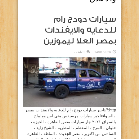
سيارات دودج رام
للدعايه والايفندات
بمصر العلا ليموزين
على
14/01/2026
التعليقات
سيارات
دودج
رام
للدعايه
والايفندات
بمصر
العلا
ليموزين
مغلقة
http://تاجير سيارات دودج رام للدعايه والايفندات بمصر
بالسواقتاجير سيارات مرسيدس مني اس ومايباخ
بالسواق ٢٠٢١ جار سيارات مصر, القاهرة ، الجيزة ،
حلوان ، المرج ، المقطم ، المطرية ، الشيخ زايد ،
السادس من اكتوبر ، مصر الجديدة ، الماطة ، القاهرة