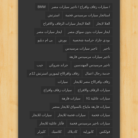
/ سيارات زفاف وافراح / تاجير سيارات مصر
BMW
استائجار سيارات مرسيدس فخمة
استرتش
العلا لايجار
العلا لايجار سيارات الزفاف والافراح
ايجار سيارات بدون سواق مصر
ايجار سيارات مصر
بودي جاراد حراسة شخصية
بورش
بى ام دبليو
تاجير
تاجير سيارات مرسيدس
تاجير سيارات مرسيدس فارهة
تاجير مرسيدس المهندسين
جراند شروكي
جيب
خدمة رجال اعمال
زفاف وافراااح ليموزين اسنرتش 12م
زفاف وافراااح مصر للايجار
سيارات
سيارات الزفاف والافراح
سيارات زفاف وافراح
سيارات عائلية h1
سيارات فارهة
سيارات فارهة مايباخ بالسواق للايجار بمصر
سيارات فخمة
سيارات فخمة للايجار
سيارات للايجار
سيارات ناجير مرسيدس فخمة
فأنار عائلية للايجار
فولكس
كابورليه
كاديلاك
كلاسيك
كليزلر