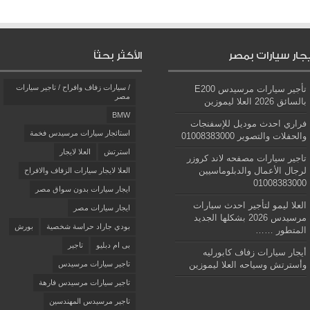
يجار سيارات بمصر
الأكثر بحثاً
/ سيارات زفاف وافراح / تاجير سيارات
تأجير سيارات مرسيدس E200
مصر
بالسائق 2026 العلا ليموزين
BMW
فراري احدث موديل للإسفنجات
استائجار سيارات مرسيدس فخمة
والحفلات والتصوير 01008383000
استرتش
العلا لايجار
تاجير سيارات مصفحه لاند كروزر
لرجال الأعمال والدبلوماسيين
العلا لايجار سيارات الزفاف والافراح
01008383000
ايجار سيارات بدون سواق مصر
العلا ليمو لتأجير احدث سيارات
ايجار سيارات مصر
مرسيدس 2026 بشكلها الجديد
بودي جاراد حراسة شخصية
بورش
المتطور ……
بى ام دبليو
تاجير
أيجار سيارات زفاف كابورليه
وأسترتش وسياحه العلا ليموزين
تاجير سيارات مرسيدس
تاجير سيارات مرسيدس فارهة
تاجير مرسيدس المهندسين