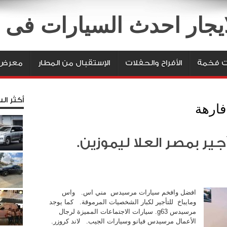
لايجار احدث السيارات فى
ت فخمة
الأفراح والحفلات
الإستقبال من المطار
معرض 
أكثر الس
فارهة
ر بمصر العلا ليموزين.
افضل وافخم سيارات مرسيدس مني اس. واس
ومايباخ للتأجير لكبار الشخصيات المرموقة. كما يوجد
مرسيدس g63. سيارات الاجتماعات المميزة لرجال
الأعمال مرسيدس فيانو وسيارات الجيب. لاند كروزر.