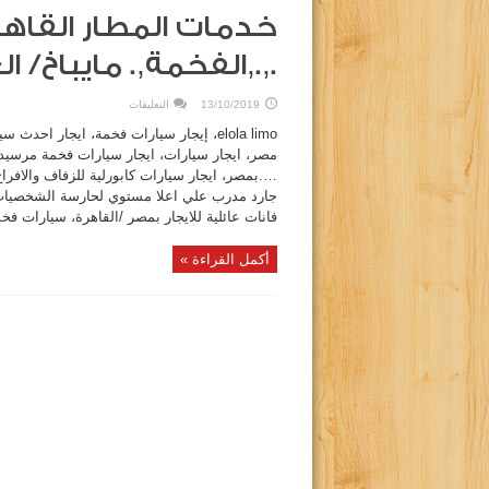
‏خدمات المطار القاهر
.,.,الفخمة,. مايباخ/ العلا لي
على
13/10/2019
التعليقات
‏خدمات
المطار
القاهرة
الدولي
مصر، ايجار سيارات، ايجار سيارات فخمة مرسيد
في
ايجار
’السيارات
.,.,الفخمة,.
مايباخ/
فانات عائلية للايجار بمصر /القاهرة، سيارات فخم
العلا
ليموزين
|
أكمل القراءة »
مغلقة