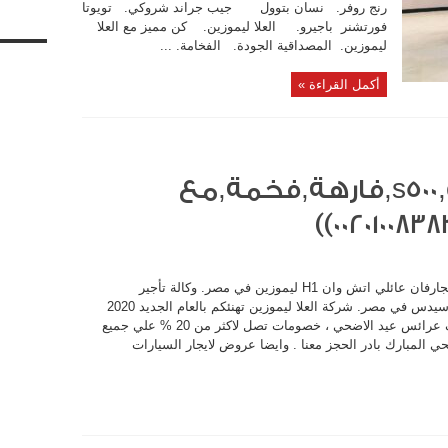
رنج روفر. نسان بتوول جيب جراند شروكي. تويوتا
فورتشنر باجيرو. العلا ليموزين. كن مميز مع العلا
ليموزين. المصداقية الجودة. الفخامة. ...
أكمل القراءة »
سيارة,مرسيدس,s500,e200,فارهة,فخمة,مع
ايجارسيارة مرسيدس S500 فخمة مع السائق ايجارفان عائلي اتش وان H1 ليموزين في مصر. وكالة تأجير
سيارة,مرسيدس,s500,e200,فارهة,فخمة,مع
السيارات … خصم 30%ايجار احدث سيارات مرسيدس في مصر. شركة العلا ليموزين تهنئكم بالعام الجديد 2020
وتعلن عن عروض وخصومات هائلة لافراح وزفاف عرائس عيد الاضحي ، خصومات تصل لاكثر من 20 % علي جميع
 المبارك بادر الحجز معنا . وايضا عروض لايجار السيارات