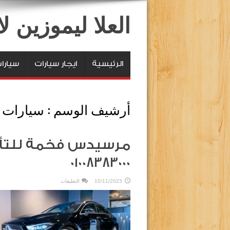
العلا ليموزين 
الرئيسية
ايجار سيارات
سيارا
أرشيف الوسم :
سيارات 
مرسيدس فخمة للتأجي
01008383000
على
10/11/2023
التعليقات
مرسيدس
فخمة
للتأجير
بمصر
العلا
ليموزين.
01008383000
مغلقة