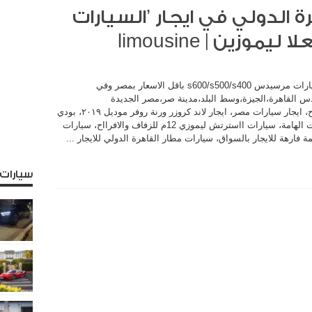
ة الدولي في ايجار ’السيارات
موزين | limousine‏
elola limo، إيجار سيارات فخمة، ايجار احدث سيارات مرسيدس s600/s500/s400 باقل الاسعار بمصر وفي
س القاهرة،الجيزة،وسط البلد،مدينة صر،مصر الجديدة
….بمصر، ايجار سيارات كابورلية للزفاف والافراح، ايجار سيارات مصر، ايجار لاند كروزر ورنة روفر موديل ٢٠١٩، بودي
جارد مدرب علي اعلا مستوي لحارسة الشخصيات الهامة، سيارات ااسترتش ليموزي 12م للزفاف والافرااح، سيارات
ة فارهة للايجار بالسواق، سيارات مطار القاهرة الدولي للايجار ...
سيارات