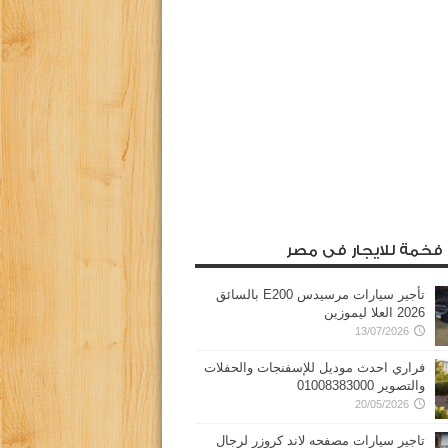
 فخمة للايجار فى مصر
تأجير سيارات مرسيدس E200 بالسائق
2026 العلا ليموزين
13/07/2026
فراري احدث موديل للإسفنجات والحفلات
والتصوير 01008383000
20/05/2026
تاجير سيارات مصفحه لاند كروزر لرجال