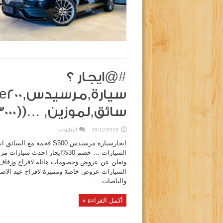
#@ايجار ؟
سائق,لموزين, …((00201008383000))
على
29/12/2019
التعليقات
#@ايجار
؟
سائق,لموزين,
…
((00201008383000))
مغلقة
السيارات عروض خاصة ومميزة لافراح عيد الاضحي
والباصات ...
أكمل القراءة »