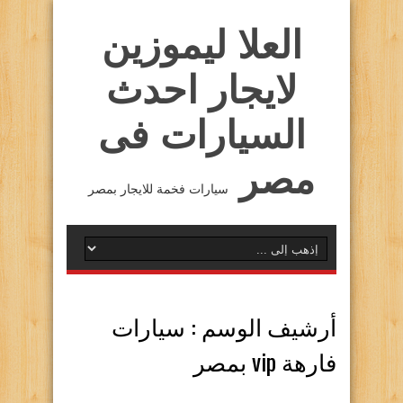
العلا ليموزين
لايجار احدث
السيارات فى
مصر
سيارات فخمة للايجار بمصر
أرشيف الوسم :
سيارات
فارهة vip بمصر