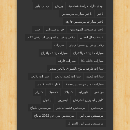
بودي جاراد حراسة شخصية
بورش
بى ام دبليو
تاجير
تاجير سيارات مرسيدس
تاجير سيارات مرسيدس فارهة
تاجير مرسيدس المهندسين
جراند شروكي
جيب
خدمة رجال اعمال
زفاف وافراااح ليموزين اسنرتش 12م
زفاف وافراااح مصر للايجار
سيارات
سيارات الزفاف والافراح
سيارات زفاف وافراح
سيارات عائلية h1
سيارات فارهة
سيارات فارهة مايباخ بالسواق للايجار بمصر
سيارات فخمة
سيارات فخمة للايجار
سيارات للايجار
سيارات ناجير مرسيدس فخمة
فأنار عائلية للايجار
فولكس
كابورليه
كاديلاك
كلاسيك
كليزلر
كليزلر ليموزين استرتش
ليموزين
لينكولن
مرسيدس
مرسيدس فخمة للايجار
مرسيدس مايباخ
مرسيدس مني اس
مرسيدس مني اس 2022 مايباخ
مرسيدس مني اس بالسواق