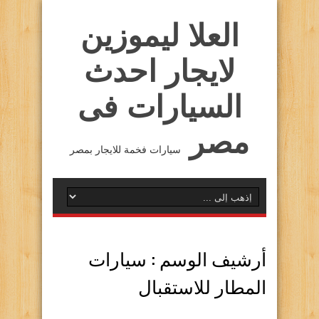
العلا ليموزين
لايجار احدث
السيارات فى
مصر
سيارات فخمة للايجار بمصر
أرشيف الوسم :
سيارات
المطار للاستقبال