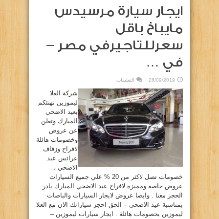
ايجار سيارة مرسيدس
مايباخ باقل
سعرللتاجيرفي مصر –
في …
على
26/09/2019
التعليقات
ايجار
سيارة
شركة العلا
مرسيدس
مايباخ
ليموزين تهنئكم
باقل
بعيد الاضحي
سعرللتاجيرفي
مصر
المبارك وتعلن
–
في
عن عروض
…
مغلقة
وخصومات هائلة
لافراح وزفاف
عرائس عيد
الاضحي ،
خصومات تصل لاكثر من 20 % علي جميع السيارات
عروض خاصة ومميزة لافراح عيد الاضحي المبارك بادر
الحجز معنا . وايضا عروض لايجار السيارات والباصات
بمناسبة عيد الاضحي – الحق احجز سياراتك الان مع العلا
ليموزين بخصومات هائلة . ايجار سيارات ليموزين –