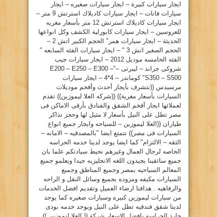
ايجار سيارات كبيرة – ايجار سيارات صغيره – ايجار
سيارات فانات – ايجار سيارات كاديلاك استرتش 9 متر –
ايجار سيارات كاديلاك استرتش 12 متر بأسعار مغريه
للعروسين – ايجار سيارات كابورلية الكشف وكل انواعها
الحديثة – ايجار سيارات همر" الحجم الكبير اتش 2 –
الحجم الصغير اتش 3 " – ايجار سيارات الفئه السابعه "
الفئه الخامسه موديل 2012 – ايجار سيارات جيب
شروكى جراند – ليبرتى –"E200 – E250 – E300 –
S350 – S500" كوماندر – 4*4 – ايجار سيارات
مرسيدس ((نتشرف بأيجار أحدث وأفخم موديلات
السيارات بأسعار مغرية)) ((شركه العلا ليموزين)) تقدم
لعملائها ايجار أفخم الشقق والفنادق بأرقى الاماكن فى
مصر تطل على النيل بأسعار لا مثيل لها وحجز تذاكر
طياران ((العلا ليموزين – للسياحه وايجار جميع انواع
السيارات فى مصر)) نتمتع ايضا "بالمصدقيه – الامانه –
الثقه – الالتزام" كما ايضا يوجد لدينا خدمه الحراسه
الخاصه لرجال العمال وغيرهم نحيط سيادتكم علما بان
جميع سائقينا يجيدون اللغه الانجليزيه جيدا ويعلمو جميع
المعالم السياحيه بمصر وجميع المناطق وجميع
السيارات مكيفه ومزوده بجميع وسائل النقل و الراحه
والرفاهيه . هدافنا ارضاء العميل وتقديم افضل الخدمات
من سيارات ليموزين كبيره وسيارات صغيره كما يوجد
لدينا شقق فندقيه تطل على النيل ويوجد خدمه بودى
جارد الحراسه بافضل الاسعار شركة (( العلا ليموزين ))