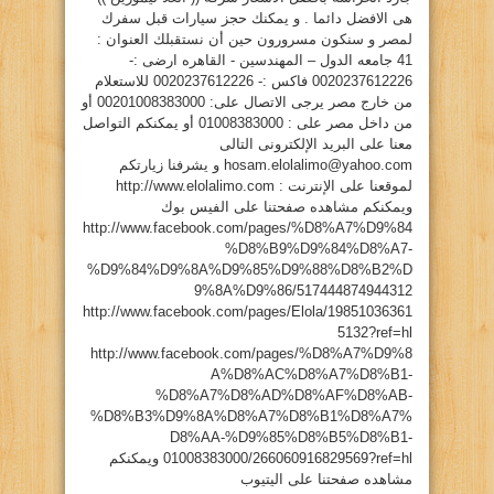
هى الافضل دائما . و يمكنك حجز سيارات قبل سفرك
لمصر و سنكون مسرورون حين أن نستقبلك العنوان :
41 جامعه الدول – المهندسين - القاهره ارضى :-
0020237612226 فاكس :- 0020237612226 للاستعلام
من خارج مصر يرجى الاتصال على: 00201008383000 أو
من داخل مصر على : 01008383000 أو يمكنكم التواصل
معنا على البريد الإلكترونى التالى
hosam.elolalimo@yahoo.com
و يشرفنا زيارتكم
لموقعنا على الإنترنت : http://www.elolalimo.com
ويمكنكم مشاهده صفحتنا على الفيس بوك
http://www.facebook.com/pages/%D8%A7%D9%84
%D8%B9%D9%84%D8%A7-
%D9%84%D9%8A%D9%85%D9%88%D8%B2%D
9%8A%D9%86/517444874944312
http://www.facebook.com/pages/Elola/19851036361
5132?ref=hl
http://www.facebook.com/pages/%D8%A7%D9%8
A%D8%AC%D8%A7%D8%B1-
%D8%A7%D8%AD%D8%AF%D8%AB-
%D8%B3%D9%8A%D8%A7%D8%B1%D8%A7%
D8%AA-%D9%85%D8%B5%D8%B1-
01008383000/266060916829569?ref=hl ويمكنكم
مشاهده صفحتنا على اليتيوب