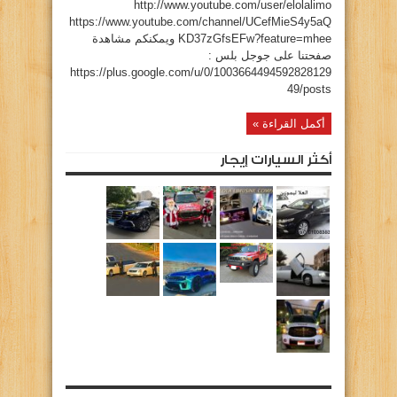
http://www.youtube.com/user/elolalimo
https://www.youtube.com/channel/UCefMieS4y5aQ
KD37zGfsEFw?feature=mhee ويمكنكم مشاهدة
صفحتنا على جوجل بلس :
https://plus.google.com/u/0/1003664494592828129
49/posts
أكمل القراءة »
أكثر السيارات إيجار