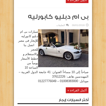
أكمل القراءة »
بى ام دبليو كابورليه
على
06/01/2018
التعليقات
بى
ام
سيارات بى ام
دبليو
كابورليه
دبليو كابورليه
مغلقة
للإيجار فى مصر
اتصل بنا
للحجز
والاستعلام و
خطط الأسعار
يومياً من
الساعة 10
صباحاً إلى 10 مساءاً العنوان: 41 جامعة الدول العربية –
المهندسين هاتف: 37612226
موبايل: 01008383000 – 01227776049
أكمل القراءة »
أكثر السيارات إيجار