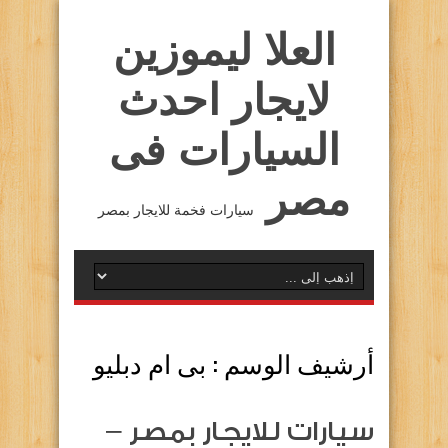
العلا ليموزين
لايجار احدث
السيارات فى
مصر
سيارات فخمة للايجار بمصر
أرشيف الوسم :
بى ام دبليو
سيارات للايجار بمصر –