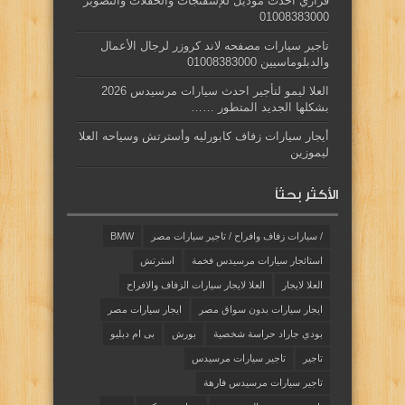
فراري احدث موديل للإسفنجات والحفلات والتصوير
01008383000
تاجير سيارات مصفحه لاند كروزر لرجال الأعمال
والدبلوماسيين 01008383000
العلا ليمو لتأجير احدث سيارات مرسيدس 2026
بشكلها الجديد المتطور ……
أيجار سيارات زفاف كابورليه وأسترتش وسياحه العلا
ليموزين
الأكثر بحثاً
/ سيارات زفاف وافراح / تاجير سيارات مصر
BMW
استائجار سيارات مرسيدس فخمة
استرتش
العلا لايجار
العلا لايجار سيارات الزفاف والافراح
ايجار سيارات بدون سواق مصر
ايجار سيارات مصر
بودي جاراد حراسة شخصية
بورش
بى ام دبليو
تاجير
تاجير سيارات مرسيدس
تاجير سيارات مرسيدس فارهة