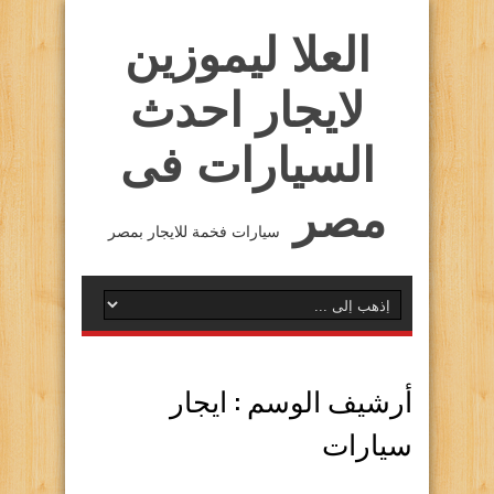
العلا ليموزين
لايجار احدث
السيارات فى
مصر
سيارات فخمة للايجار بمصر
أرشيف الوسم :
ايجار
سيارات