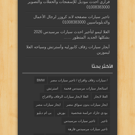
فراري احدث موديل للإسفنجات والحفلات والتصوير
01008383000
تاجير سيارات مصفحه لاند كروزر لرجال الأعمال
والدبلوماسيين 01008383000
العلا ليمو لتأجير احدث سيارات مرسيدس 2026
بشكلها الجديد المتطور ……
أيجار سيارات زفاف كابورليه وأسترتش وسياحه العلا
ليموزين
الأكثر بحثاً
/ سيارات زفاف وافراح / تاجير سيارات مصر
BMW
استائجار سيارات مرسيدس فخمة
استرتش
العلا لايجار
العلا لايجار سيارات الزفاف والافراح
ايجار سيارات بدون سواق مصر
ايجار سيارات مصر
بودي جاراد حراسة شخصية
بورش
بى ام دبليو
تاجير
تاجير سيارات مرسيدس
تاجير سيارات مرسيدس فارهة