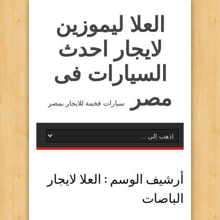
العلا ليموزين
لايجار احدث
السيارات فى
مصر
سيارات فخمة للايجار بمصر
أرشيف الوسم :
العلا لايجار
الباصات