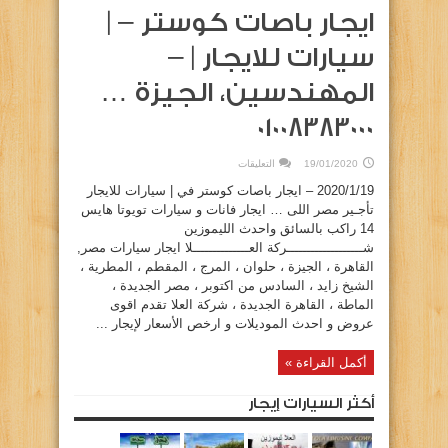
ايجار باصات كوستر – |
سيارات للايجار | –
المهندسين، الجيزة …
01008383000
على
19/01/2020
التعليقات
ايجار
باصات
2020/1/19 – ايجار باصات كوستر في | سيارات للايجار
كوستر
–
تأجـير مصر اللى … ايجار فانات و سيارات تويوتا هايس
|
14 راكب بالسائق واحدث الليموزين
سيارات
للايجار
شـــــــــــــــــــركة العــــــــــــــلا ايجار سيارات مصر,
|
–
القاهرة ، الجيزة ، حلوان ، المرج ، المقطم ، المطرية ،
المهندسين،
الجيزة
الشيخ زايد ، السادس من اكتوبر ، مصر الجديدة ،
…
الماطة ، القاهرة الجديدة ، شركة العلا تقدم اقوى
01008383000
مغلقة
عروض و احدث الموديلات و ارخص الأسعار لإيجار ...
أكمل القراءة »
أكثر السيارات إيجار