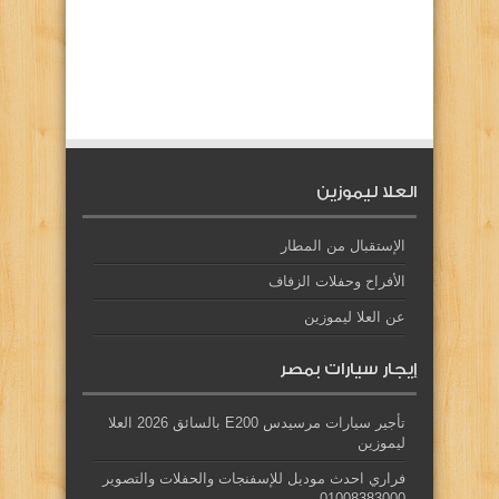
العلا ليموزين
الإستقبال من المطار
الأفراح وحفلات الزفاف
عن العلا ليموزين
إيجار سيارات بمصر
تأجير سيارات مرسيدس E200 بالسائق 2026 العلا
ليموزين
فراري احدث موديل للإسفنجات والحفلات والتصوير
01008383000