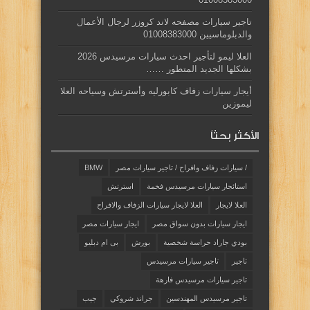
تاجير سيارات مصفحه لاند كروزر لرجال الأعمال
والدبلوماسيين 01008383000
العلا ليمو لتأجير احدث سيارات مرسيدس 2026
بشكلها الجديد المتطور ……
أيجار سيارات زفاف كابورليه وأسترتش وسياحه العلا
ليموزين
الأكثر بحثاً
/ سيارات زفاف وافراح / تاجير سيارات مصر
BMW
استائجار سيارات مرسيدس فخمة
استرتش
العلا لايجار
العلا لايجار سيارات الزفاف والافراح
ايجار سيارات بدون سواق مصر
ايجار سيارات مصر
بودي جاراد حراسة شخصية
بورش
بى ام دبليو
تاجير
تاجير سيارات مرسيدس
تاجير سيارات مرسيدس فارهة
تاجير مرسيدس المهندسين
جراند شروكي
جيب