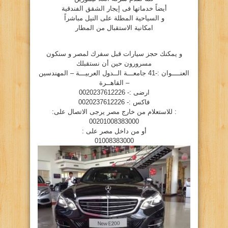
أيضاً خدماتها فى إيجار الشقق الفندقية
و السياحية المطلة على النيل مباشراً
امكانية الاستقبال من المطار
و يمكنك حجز سيارات قبل سفرك لمصر و سنكون
مسرورون حين أن نستقبلك
العنــــوان :-41 جامعـــة الــدول العربيـــة – المهندسين
– القاهــرة
ارضى :- 0020237612226
فاكس :- 0020237612226
: للاستعلام من خارج مصر يرجى الاتصال على:
00201008383000
أو من داخل مصر على :
01008383000