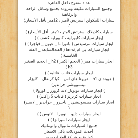
عداد مفتوح داخل القاهره
وجميع السيارات مكيفة ومزودة بجميع وسائل الراحة
والرفاهية
سيارات اللينكولن استرتش 9متر ، 12متر بأقل الأسعار.)
)
سيارات كاديلاك استرتش 8متر ، 9متر بأقل الأسعار) )
إيجار سيارات كابورليه ، كابورليه كشف ) )
ايجار سيارات مرسيدس ( بانوراما _ عيون _ فياجرا ) )
ايجار سيارات بي ام )bmw ( الفئةالسابعة _ الفئة
الخامسة )
ايجار سيارات همر ( الحجم الكبير ) h2 _ الحجم الصغير
h3 )
ايجار سيارات فانات عائلية ) )
( هيونداي h1 _ تويوتا هاي اس _ كيا كرنفال _ كليزلر _
ميتسوبيشي جرانديز)
) ايجار سيارات تويوتا_ لاند كروزر _ كورولا )
ايجار سيارات كريزلر ( فانات 5 راكب) )
ايجار سيارات ميتسوبيشي _ باجيرو _ جرانديز _ لانسر)
(
ايجار سيارات دايو _ نوبيرا _ لانوس ) )
ايجار سيارات اسبرانزا ) )
جميع ا لسيارات مانيوال واتوماتيك
أحدث الموديلات بأقل الاسعار
كما تقدم شركة العلا ليموزين