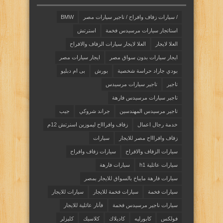
/ سيارات زفاف وافراح / تاجير سيارات مصر
BMW
استائجار سيارات مرسيدس فخمة
استرتش
العلا لايجار
العلا لايجار سيارات الزفاف والافراح
ايجار سيارات بدون سواق مصر
ايجار سيارات مصر
بودي جاراد حراسة شخصية
بورش
بى ام دبليو
تاجير
تاجير سيارات مرسيدس
تاجير سيارات مرسيدس فارهة
تاجير مرسيدس المهندسين
جراند شروكي
جيب
خدمة رجال اعمال
زفاف وافراااح ليموزين اسنرتش 12م
زفاف وافراااح مصر للايجار
سيارات
سيارات الزفاف والافراح
سيارات زفاف وافراح
سيارات عائلية h1
سيارات فارهة
سيارات فارهة مايباخ بالسواق للايجار بمصر
سيارات فخمة
سيارات فخمة للايجار
سيارات للايجار
سيارات ناجير مرسيدس فخمة
فأنار عائلية للايجار
فولكس
كابورليه
كاديلاك
كلاسيك
كليزلر