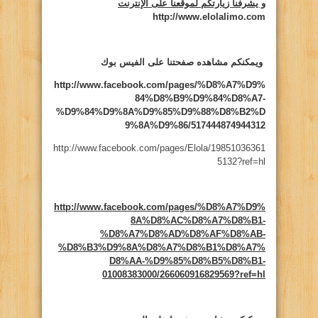
و يشرفنا زيارتكم لموقعنا على الإنترنت
http://www.elolalimo.com
ويمكنكم مشاهده صفحتنا على الفيس بوك
http://www.facebook.com/pages/%D8%A7%D9%
84%D8%B9%D9%84%D8%A7-
%D9%84%D9%8A%D9%85%D9%88%D8%B2%D
9%8A%D9%86/517444874944312
http://www.facebook.com/pages/Elola/19851036361
5132?ref=hl
http://www.facebook.com/pages/%D8%A7%D9%
8A%D8%AC%D8%A7%D8%B1-
%D8%A7%D8%AD%D8%AF%D8%AB-
%D8%B3%D9%8A%D8%A7%D8%B1%D8%A7%
D8%AA-%D9%85%D8%B5%D8%B1-
01008383000/266060916829569?ref=hl