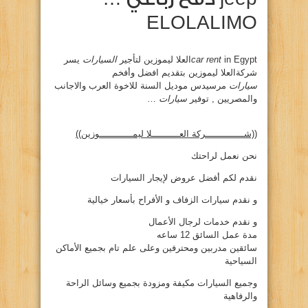
ELOLALIMO
in Egyptالعلا ليموزين لتأجير
car rent
السيارات
يسر
شركةالعلا ليموزين بتقديم افضل وأفخم
سيارات
مرسيدس موديل السنة للاخوة العرب والاجانب
والمصريين , توفير
سيارات
…
((شــــــــــــــركة العــــــــــلا ليمــــــــــــوزين))
نحن نعمل لراحتك
نقدم لكم أفضل عروض لإيجار السيارات
و نقدم سيارات الزفاف و الأفراح بأسعار خيالية
و نقدم خدمات لرجال الأعمال
مدة عمل السائق 12 ساعه
سائقين مدربين ومحترفين وعلى علم تام بجميع الأماكن
السياحية
وجميع السيارات مكيفة ومزودة بجميع وسائل الراحة
والرفاهية