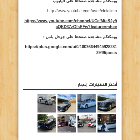
ويمكنكم مشاهده صفحتنا على اليتيوب
http://www.youtube.com/user/elolalimo
https://www.youtube.com/channel/UCefMieS4y5
aQKD37zGfsEFw?feature=mhee
ويمكنكم مشاهدة صفحتنا على جوجل بلس :
https://plus.google.com/u/0/10036644945928281
2949/posts
أكثر السيارات إيجار