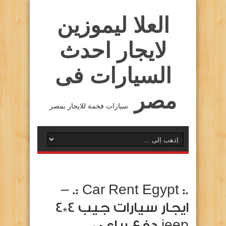
العلا ليموزين
لايجار احدث
السيارات فى
مصر
سيارات فخمة للايجار بمصر
.: Car Rent Egypt :. –
ايجار سيارات جيب 4*4
jeep دفع رباعي …