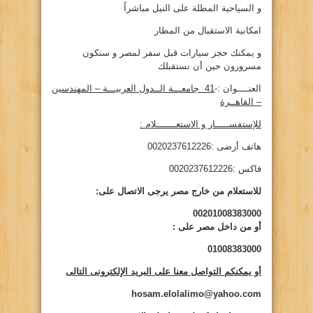
و السياحية المطلة على النيل مباشراً
امكانية الاستقبال من المطار
و يمكنك حجز سيارات قبل سفر لمصر و سنكون
مسرورون حين أن نستقبلك
العنــــوان :-
41
جامعـــة الــدول العربيـــة – المهندسين
– القاهــرة
للإستفســـــار و الاستعـــــــلام :
هاتف أرضى :0020237612226
فاكس :0020237612226
للاستعلام من خارج مصر يرجى الاتصال على:
00201008383000
أو من داخل مصر على
:
01008383000
أو يمكنكم التواصل معنا على البريد الإلكترونى التالى
hosam.elolalimo@yahoo.com