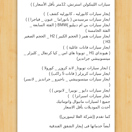
سيارات اللينكولن استرتش، 12متر بأقل الأسعار.) )
إيجار سيارات كابورليه ، كابورليه كشف ) )
ايجار سيارات مرسيدس ( بانوراما _ عيون _ فياجرا ) )
ايجار سيارات بي ام دبيليو )BMW ( الفئة السابعة _
الفئة الخامسة )
ايجار سيارات همر ( الحجم الكبير ) H2 _ الحجم الصغير
H3 )
ايجار سيارات فانات عائلية ) )
( هيونداي H1 _ تويوتا هاي اس _ كيا كرنفال _ كليزلر _
ميتسوبيشي جرانديز)
) ايجار سيارات تويوتا_ لاند كروزر _ كورولا )
ايجار سيارات كريزلر ( فانات 5 راكب) )
ايجار سيارات ميتسوبيشي _ باجيرو _ جرانديز _ لانسر)
(
ايجار سيارات دايو _ نوبيرا _ لانوس ) )
ايجار سيارات اسبرانزا ) )
جميع ا لسيارات مانيوال واتوماتيك
أحدث الموديلات بأقل الاسعار
كما تقدم ((شركة العلا ليموزين))
أيضاً خدماتها فى إيجار الشقق الفندقية