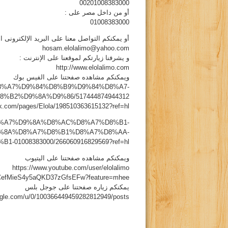
00201008383000
أو من داخل مصر على :
01008383000
أو يمكنكم التواصل معنا على البريد الإلكترونى ال
hosam.elolalimo@yahoo.com
و يشرفنا زيارتكم لموقعنا على الإنترنت :
http://www.elolalimo.com
ويمكنكم مشاهده صفحتنا على الفيس بوك
es/%D8%A7%D9%84%D8%B9%D9%84%D8%A7-
B2%D9%8A%D9%86/517444874944312
k.com/pages/Elola/198510363615132?ref=hl
s/%D8%A7%D9%8A%D8%AC%D8%A7%D8%B1-
%8A%D8%A7%D8%B1%D8%A7%D8%AA-
01008383000/266060916829569?ref=hl
ويمكنكم مشاهده صفحتنا على اليتيوب
https://www.youtube.com/user/elolalimo
/UCefMieS4y5aQKD37zGfsEFw?feature=mhee
يمكنكم زياره صفحتنا على جوجل بلس
oogle.com/u/0/100366449459282812949/posts