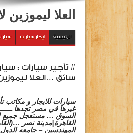
العلا ليموزين 
الرئيسية
ايجار سيارات
سيارا
# تأجير سيارات : سيا
سائق …العلا ليموزين
سيارات للايجار و مكاتب تأج
غيرها في مصر تجدها ـــــــ
القاهرة|مدينة نصر …(القا
المهندسين – جامعه الدول 