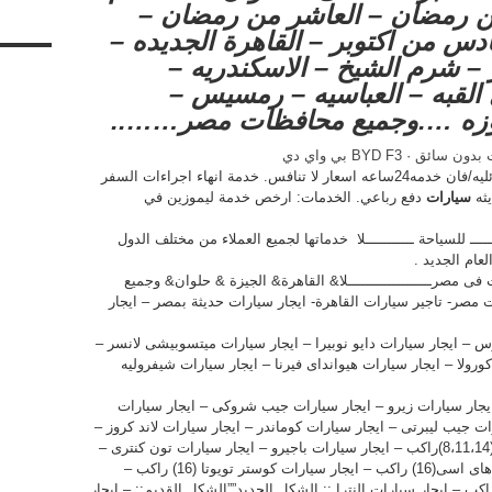
ن رمضان – العاشر من رمضان –
ادس من اكتوبر – القاهرة الجديده –
– شرم الشيخ – الاسكندريه –
 القبه – العباسيه – رمسيس –
جوزه ….وجميع محافظات مصر……..
ت بدون سائق
· ‏
BYD F3 بي واي دي
سيدان/عائليه/فان خدمه24ساعه اسعار لا تنافس. خدمة انهاء اجراءات السفر
ثه
سيارات
دفع رباعي. الخدمات: ارخص خدمة ليموزين في
ــــ للسياحة ـــــــــــلا خدماتها لجميع العملاء من مختلف الدول
عام الجديد .
رات فى مصرـــــــــــــــــــلا& القاهرة& الجيزة & حلوان& وجميع
 مصر- تاجير سيارات القاهرة- ايجار سيارات حديثة بمصر – ايجار
وس – ايجار سيارات دايو نوبيرا – ايجار سيارات ميتسوبيشى لانسر –
كورولا – ايجار سيارات هيوانداى فيرنا – ايجار سيارات شيفروليه
 سيارات اسبيرانزا – ايجار سيارات 4×4 – ايجار سيارات زيرو – ايجار سيارات جيب شروكى – ايجار سيارات
ت جيب ليبرتى – ايجار سيارات كوماندر – ايجار سيارات لاند كروز –
ايجار سيارات همر – ايجار سيارات فانات عائلية(8،11،14)راكب – ايجار سيارات باجيرو – ايجار سيارات تون كنترى –
تويوتا (16) راكب –
ار اتوبيس مرسيدس سياحى “500*600″(16)راكب – ايجار سيارات النترا :: الشكل الجديد””الشكل القديم:: – ايجار