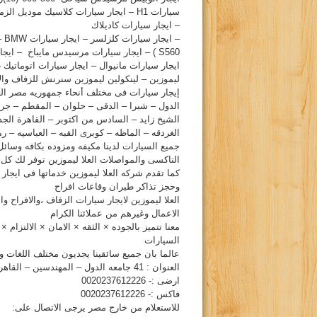
سيارات H1 – ايجار سيارات كلاسيك مودي
– ايجار سيارات كاديلاك
S560 ) – ايجار سيارات مرسيدس مايباخ – 
ليموزين – لينكولين ليموزين سنرنش للزفاف والاف
إيجار سيارات فى مختلف أنحاء جمهوريه مصر العر
الدول – شبرا – الدقى – حلوان – المقطم – جر
الشيخ زايد – السادس من اكتوبر – القاهرة الج
الغردقه – الماظه – كوبرى القبه – العباسيه 
جميع السيارات لدينا مكيفه ومزوده بكافه وسائل 
التاكسى والمواصلات العلا ليموزين توفر لك كل 
كما تقدم شركه العلا ليموزين خدماتها فى ايج
وحجز تذاكر طيران وقاعات افراح
العلا ليموزين لايجار سيارات الزفاف ،والافراح 
الاعمال وغيرهم من عملائنا الكرام
معنا تتميز بالجوده × الثقه × الامان × الالتزا
السيارات
عالما بان جميع سائقينا يجديون مختلف اللغات و
العنوان : 41 جامعه الدول – المهندسين – القاهره
ارضى :- 0020237612226
فاكس :- 0020237612226
للاستعلام من خارج مصر يرجى الاتصال على: