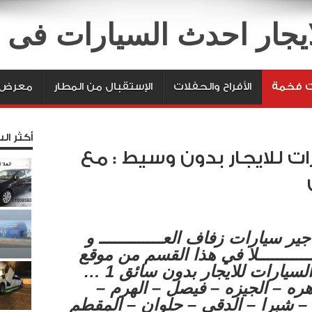
لايجار احدث السيارات فى
ت فخمة
الأفراح والحفلات
الإستقبال من المطار
معرض ا
أكثر الس
رات للايجار بدون وسيط : مع
ير سيارات زفاف العـــــــــــــ و
ــــــــــلا في هذا القسم من موقع
السوق … مستعجل جميع السيارات للايجار بدون سائق 1 …
هره – الجيزه – فيصل – الهرم –
– شبرا – الدقى – حلوان – المقطم