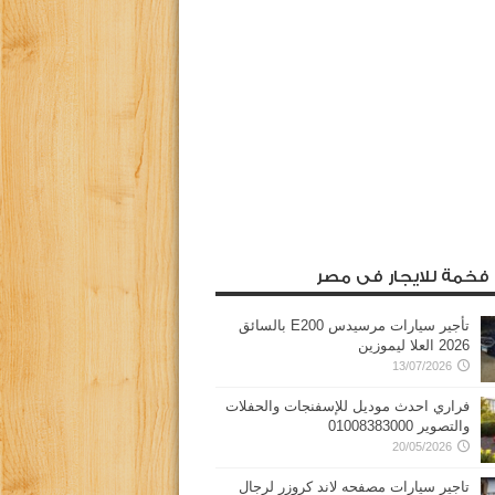
 فخمة للايجار فى مصر
تأجير سيارات مرسيدس E200 بالسائق
2026 العلا ليموزين
13/07/2026
فراري احدث موديل للإسفنجات والحفلات
والتصوير 01008383000
20/05/2026
تاجير سيارات مصفحه لاند كروزر لرجال