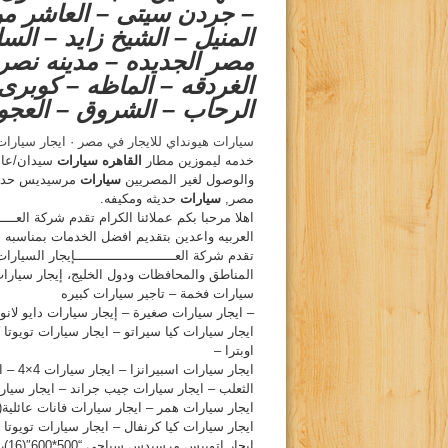
– جردن سيتى – العاشر م
المنيل – الشيخ زايد – الس
مصر الجديده – مدينه نصر 
الغردقه – الماظه – كوبرى
الرحاب – الشروق – الع
سيارات هيونداي للايجار في مصر
· ‏
ايجار سيارا
خدمه ليموزين مطار
القاهره سيارات
والوصول لغير المصريين
سيارات
مرسيديس حدي
مصر,
سيارات
حديثه ومكيفه.
اهلا مرحبا بكم عملائنا الكرام تقدم شركة العـــــ
العربيه واعدين بتقديم افضل الخدمات بمناسبه ال
تقدم شركة العـــــــــــــــــــــــــإيجار السيا
المناطق والمحافظات ودول الخليج، إيجار سيارات
سيارات فخمة – تاجير سيارات كبيره
– ايجار سيارات صغيرة – إيجار سيارات دايو لان
ايجار سيارات كيا سيراتو – ايجار سيارات تويوتا 
اوبترا –
ايجار
الثعلب – ايجار سيارات جيب جراند – ايجار سيارا
ايجار سيارات كيا كرنفال – ايجار سيارات تويوتا هاى اسى(16) راكب – ايجار سيارات كوستر 
ايج