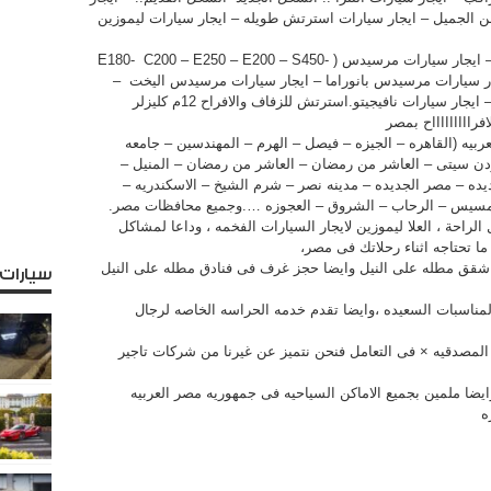
ل الزمن الجميل – ايجار سيارات استرتش طويله – ايجار سيارات ليموزين
– ايجار سيارات كلزلسر – ايجار سيارات BMW – ايجار سيارات مرسيدس ( E180- C200 – E250 – E200 – S450-
ايجار سيارات مرسيدس بانوراما – ايجار سيارات مرسيدس اليخت –
ايجار سيارات مانيوال – ايجار سيارات اتوماتيك – ايجار سيارات نافيجيتو.استرتش للزفاف والافراح 12م كليزلر
راااااااااح بمصر
بيه (القاهره – الجيزه – فيصل – الهرم – المهندسين – جامعه
دن سيتى – العاشر من رمضان – العاشر من رمضان – المنيل –
ديده – مصر الجديده – مدينه نصر – شرم الشيخ – الاسكندريه –
– رمسيس – الرحاب – الشروق – العجوزه ….وجميع محافظات مصر.
الراحة ، العلا ليموزين لايجار السيارات الفخمه ، وداعا لمشاكل
ما تحتاجه اثناء رحلاتك فى مصر،
ار شقق مطله على النيل وايضا حجز غرف فى فنادق مطله على النيل
سيارات
والمناسبات السعيده ،وايضا تقدم خدمه الحراسه الخاصه لرجال
م × المصدقيه × فى التعامل فنحن نتميز عن غيرنا من شركات تاجير
ايضا ملمين بجميع الاماكن السياحيه فى جمهوريه مصر العربيه