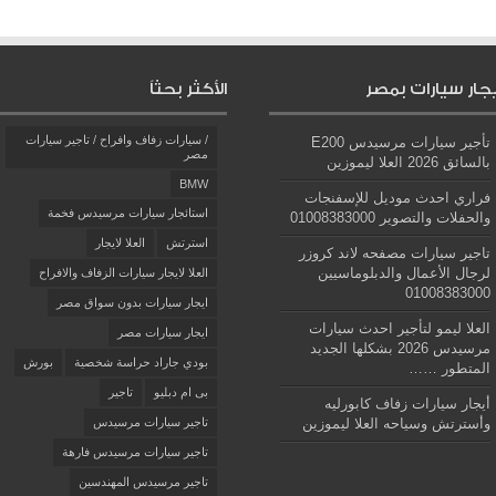
يجار سيارات بمصر
الأكثر بحثاً
/ سيارات زفاف وافراح / تاجير سيارات
تأجير سيارات مرسيدس E200
مصر
بالسائق 2026 العلا ليموزين
BMW
فراري احدث موديل للإسفنجات
استائجار سيارات مرسيدس فخمة
والحفلات والتصوير 01008383000
استرتش
العلا لايجار
تاجير سيارات مصفحه لاند كروزر
لرجال الأعمال والدبلوماسيين
العلا لايجار سيارات الزفاف والافراح
01008383000
ايجار سيارات بدون سواق مصر
العلا ليمو لتأجير احدث سيارات
ايجار سيارات مصر
مرسيدس 2026 بشكلها الجديد
بودي جاراد حراسة شخصية
بورش
المتطور ……
بى ام دبليو
تاجير
أيجار سيارات زفاف كابورليه
وأسترتش وسياحه العلا ليموزين
تاجير سيارات مرسيدس
تاجير سيارات مرسيدس فارهة
تاجير مرسيدس المهندسين