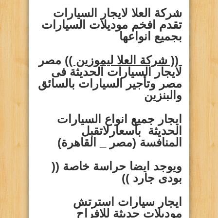
شركة العلا لايجار السيارات
تقدم افخم موديلات السيارات
بجميع انواعها
(( شركة العلا ليموزين ))
مصر
لايجار السيارات الحديثة فى
مصر وتأجير السيارات بالسائق
والبنزين
ايجار
جميع انواع السيارات
الحديثة بأسعارلاتقبل
المنافسة (مصر _ القاهرة)
ويوجد ايضا حراسة خاصة
((
بودى جارد ))
ايجار سيارات
استرتش
موديلات حديثة للافراح