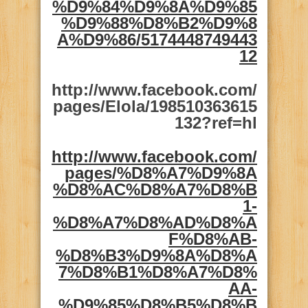
%D9%84%D9%8A%D9%85
%D9%88%D8%B2%D9%8
A%D9%86/5174448749443
12
http://www.facebook.com/
pages/Elola/198510363615
132?ref=hl
http://www.facebook.com/
pages/%D8%A7%D9%8A
%D8%AC%D8%A7%D8%B
1-
%D8%A7%D8%AD%D8%A
F%D8%AB-
%D8%B3%D9%8A%D8%A
7%D8%B1%D8%A7%D8%
AA-
%D9%85%D8%B5%D8%B