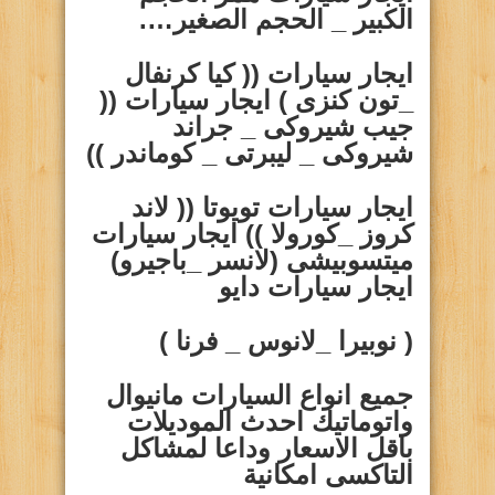
الكبير _ الحجم الصغير….
ايجار سيارات
(( كيا كرنفال
_تون كنزى ) ايجار سيارات ((
جيب شيروكى _ جراند
شيروكى _ ليبرتى _ كوماندر ))
ايجار سيارات تويوتا (( لاند
كروز _كورولا )) ايجار سيارات
ميتسوبيشى (لانسر _باجيرو)
ايجار سيارات دايو
( نوبيرا _لانوس _ فرنا )
جميع انواع السيارات مانيوال
واتوماتيك احدث الموديلات
باقل الاسعار وداعا لمشاكل
التاكسى امكانية