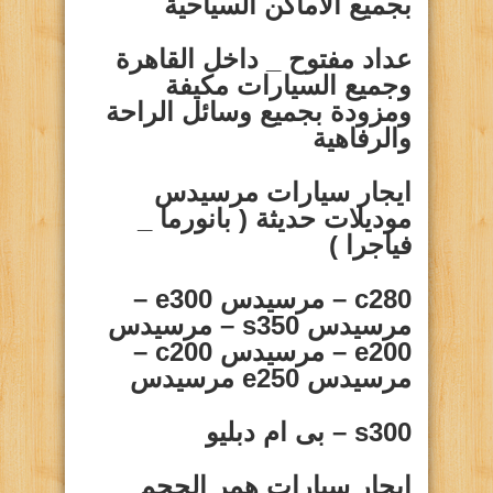
بجميع الاماكن السياحية
عداد مفتوح _ داخل القاهرة
وجميع السيارات مكيفة
ومزودة بجميع وسائل الراحة
والرفاهية
ايجار سيارات
مرسيدس
موديلات حديثة ( بانورما _
فياجرا )
c280
– مرسيدس
e300
–
مرسيدس
s350
– مرسيدس
e200
– مرسيدس
c200
–
مرسيدس
e250
مرسيدس
s300
– بى ام دبليو
ايجار سيارات
همر الحجم