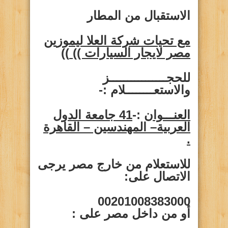
الاستقبال من المطار
مع تحيات شركة العلا ليموزين
مصر لايجار السيارات ))
))
للحجــــــــــــــــز
والاستعــــــــلام :-
العنـــوان
:-
41 جامعة الدول
العربية– المهندسين – القاهرة
.
للاستعلام من خارج مصر يرجى
الاتصال على:
00201008383000
أو من داخل مصر على
: