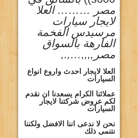
مصر ……… العلا
لايجار سيارات
مرسيدس الفخمة
الفارهة بالسواق
مصر,,,,…,.,
العلا لايجار احدث واروع انواع
السيارات
عملائنا الكرام يسعدنا ان نقدم
لكم عروض شركتنا لايجار
السيارات
نحن لا ندعى اننا الافضل ولكننا
نتنمى ذلك