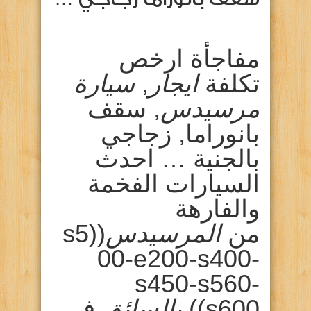
مفاجأة ارخص
تكلفة
ايجار
,
سيارة
مرسيدس
, سقف
بانوراما, زجاجي
بالجنية … احدث
السيارات الفخمة
والفارهة
من
المرسيدس
((s5
00-e200-s400-
s450-s560-
s600))
بالسائق
في