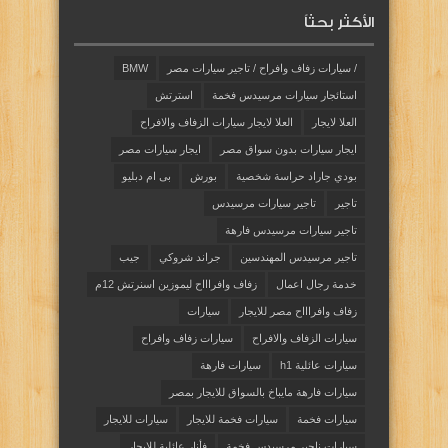
الأكثر بحثاً
/ سيارات زفاف وافراح / تاجير سيارات مصر
BMW
استائجار سيارات مرسيدس فخمة
استرتش
العلا لايجار
العلا لايجار سيارات الزفاف والافراح
ايجار سيارات بدون سواق مصر
ايجار سيارات مصر
بودي جاراد حراسة شخصية
بورش
بى ام دبليو
تاجير
تاجير سيارات مرسيدس
تاجير سيارات مرسيدس فارهة
تاجير مرسيدس المهندسين
جراند شروكي
جيب
خدمة رجال اعمال
زفاف وافراااح ليموزين اسنرتش 12م
زفاف وافراااح مصر للايجار
سيارات
سيارات الزفاف والافراح
سيارات زفاف وافراح
سيارات عائلية h1
سيارات فارهة
سيارات فارهة مايباخ بالسواق للايجار بمصر
سيارات فخمة
سيارات فخمة للايجار
سيارات للايجار
سيارات ناجير مرسيدس فخمة
فأنار عائلية للايجار