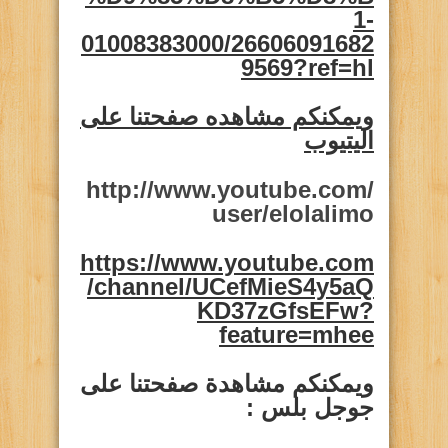
1-
01008383000/26606091682
9569?ref=hl
ويمكنكم مشاهده صفحتنا على
اليتيوب
http://www.youtube.com/
user/elolalimo
https://www.youtube.com
/channel/UCefMieS4y5aQ
KD37zGfsEFw?
feature=mhee
ويمكنكم مشاهدة صفحتنا على
جوجل بلس :