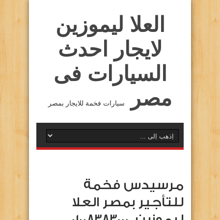
العلا ليموزين
لايجار احدث
السيارات فى
مصر
سيارات فخمة للايجار بمصر
مرسيدس فخمة
للتأجير بمصر العلا
ليموزين. 01008383000