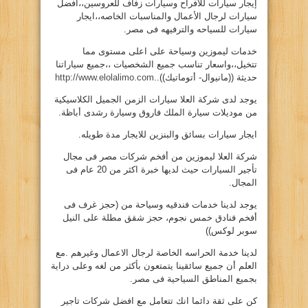
إيجار سيارات للافراح وسيارات زفاف للعروسين،،افضل
سيارات لرجال الأعمال والمناسبات الخاصه،،ايجار
سيارات للسياحه والترفيهه فى مصر.
خدمات ليموزين وسياحة على اعلى مستوى مما
تتخيل،،واسعار تناسب جميع الشخصيات ،،جميع سياراتنا
حديثة ((مانيوال- أتوماتيك))..
http://www.elolalimo.com
يوجد لدى شركة العلا سيارات الزمن الجميل الكلاسيكية
من موديلات سيارة الملك فاروق وسيارة رشدى أباظة.
ايجار سيارات بسائق والبنزين للايجار مدة طويله.
شركة العلا ليموزين من أفخم شركات مصر فى مجال
تأجير السيارات حيث لديها خبرة اكثر من 20 عام فى
المجال.
يوجد لدينا خدمات فندقيه وسياحة من (حجز غرف فى
أفخم فنادق خمس نجوم، حجز شقق مطلة على النيل
سوبر لوكس))
لدينا خدمة الحراسه الخاصة لرجال الاعمال وغيرهم .مع
العلم أن جميع سائقينا يتمتعون بأكثر من لغه وعلى دراية
بجميع المناطق السياحية فى مصر.
كن على ثقة دائما انك تتعامل مع افضل شركات تاجير