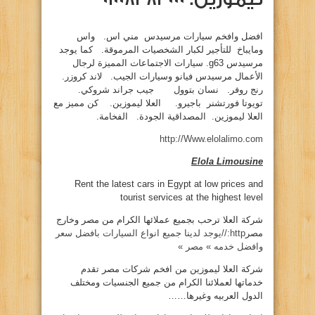
افضل وافخم سيارات مرسيدس مني اس. واس
ومايباخ للتأجير لكبار الشخصيات المرموقة. كما يوجد
مرسيدس g63. سيارات الاجتماعات المميزة لرجال
الأعمال مرسيدس فيانو وسيارات الجيب. لاند كروزر.
رنج روفر. نسان بتوول جيب جراند شروكي.
تويوتا فورتشنر باجيرو. العلا ليموزين. كن مميز مع
العلا ليموزين. المصداقية الجودة. الفخامة.
http://Www.elolalimo.com
Elola Limousine
Rent the latest cars in Egypt at low prices and
tourist services at the highest level
شركة العلا ترحب بجميع عملائها الكرام من مصر وخارج
مصر
http://يوجد لدينا جميع انواع السيارات بافضل سعر
وافضل خدمه » مصر »
شركة العلا ليموزين من افخم شركات مصر تقدم
خدماتها لعملائنا الكرام من جميع الجنسيات ومختلف
الدول العربيه وغيرها……