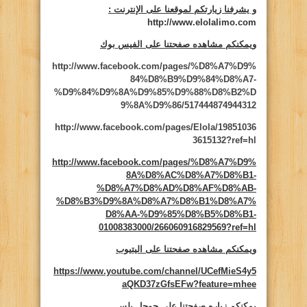
و يشرفنا زيارتكم لموقعنا على الإنترنت
:
http://www.elolalimo.com
ويمكنكم مشاهده صفحتنا على الفيس بوك
http://www.facebook.com/pages/%D8%A7%D9%
84%D8%B9%D9%84%D8%A7-
%D9%84%D9%8A%D9%85%D9%88%D8%B2%D
9%8A%D9%86/517444874944312
http://www.facebook.com/pages/Elola/19851036
3615132?ref=hl
http://www.facebook.com/pages/%D8%A7%D9%
8A%D8%AC%D8%A7%D8%B1-
%D8%A7%D8%AD%D8%AF%D8%AB-
%D8%B3%D9%8A%D8%A7%D8%B1%D8%A7%
D8%AA-%D9%85%D8%B5%D8%B1-
01008383000/266060916829569?ref=hl
ويمكنكم مشاهده صفحتنا على اليتيوب
https://www.youtube.com/channel/UCefMieS4y5
aQKD37zGfsEFw?feature=mhee
يمكنكم زياره صفحتنا على جوجل بلس