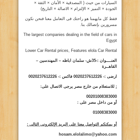
السيارات من حيث ( المصدقية × الأمان × الثقة ×
الجودة × التميز × الإلتزام × الاصالة × التاريخ)
فقط كل مايهمنا هو راحتك فى التعامل معنا فنحن نكون
مسرورين بإتصالك بنا.
The largest companies dealing in the field of cars in
Egypt
Lower Car Rental prices, Features elola Car Rental
العنــــوان :-
35
ش- سلمان اباظه – المهندسين –
القاهــرة
ارضى :- 0020237612226
فاكس :- 0020237612226
:
للاستعلام من خارج مصر يرجى الاتصال على:
00201008383000
أو من داخل مصر على
:
01008383000
أو يمكنكم التواصل معنا على البريد الإلكترونى التالى
:
hosam.elolalimo@yahoo.com