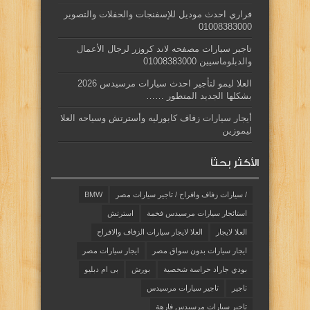
فراري احدث موديل للإسفنجات والحفلات والتصوير
01008383000
تاجير سيارات مصفحه لاند كروزر لرجال الأعمال
والدبلوماسيين 01008383000
العلا ليمو لتأجير احدث سيارات مرسيدس 2026
بشكلها الجديد المتطور ……
أيجار سيارات زفاف كابورليه وأسترتش وسياحه العلا
ليموزين
الأكثر بحثاً
/ سيارات زفاف وافراح / تاجير سيارات مصر
BMW
استائجار سيارات مرسيدس فخمة
استرتش
العلا لايجار
العلا لايجار سيارات الزفاف والافراح
ايجار سيارات بدون سواق مصر
ايجار سيارات مصر
بودي جاراد حراسة شخصية
بورش
بى ام دبليو
تاجير
تاجير سيارات مرسيدس
تاجير سيارات مرسيدس فارهة