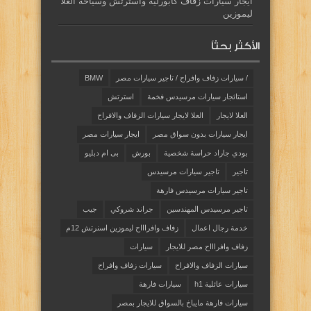
أيجار سيارات زفاف كابورليه وأسترتش وسياحه العلا
ليموزين
الأكثر بحثاً
/ سيارات زفاف وافراح / تاجير سيارات مصر
BMW
استائجار سيارات مرسيدس فخمة
استرتش
العلا لايجار
العلا لايجار سيارات الزفاف والافراح
ايجار سيارات بدون سواق مصر
ايجار سيارات مصر
بودي جاراد حراسة شخصية
بورش
بى ام دبليو
تاجير
تاجير سيارات مرسيدس
تاجير سيارات مرسيدس فارهة
تاجير مرسيدس المهندسين
جراند شروكي
جيب
خدمة رجال اعمال
زفاف وافراااح ليموزين اسنرتش 12م
زفاف وافراااح مصر للايجار
سيارات
سيارات الزفاف والافراح
سيارات زفاف وافراح
سيارات عائلية h1
سيارات فارهة
سيارات فارهة مايباخ بالسواق للايجار بمصر