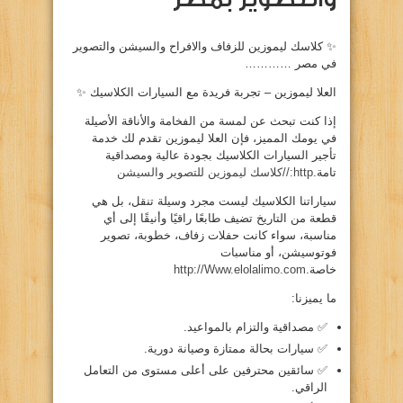
✨ كلاسك ليموزين للزفاف والافراح والسيشن والتصوير
في مصر …………
العلا ليموزين – تجربة فريدة مع السيارات الكلاسيك ✨
إذا كنت تبحث عن لمسة من الفخامة والأناقة الأصيلة
في يومك المميز، فإن العلا ليموزين تقدم لك خدمة
تأجير السيارات الكلاسيك بجودة عالية ومصداقية
تامة.
http://كلاسك ليموزين للتصوير والسيشن
سياراتنا الكلاسيك ليست مجرد وسيلة تنقل، بل هي
قطعة من التاريخ تضيف طابعًا راقيًا وأنيقًا إلى أي
مناسبة، سواء كانت حفلات زفاف، خطوبة، تصوير
فوتوسيشن، أو مناسبات
خاصة.
http://Www.elolalimo.com
ما يميزنا:
✅ مصداقية والتزام بالمواعيد.
✅ سيارات بحالة ممتازة وصيانة دورية.
✅ سائقين محترفين على أعلى مستوى من التعامل
الراقي.