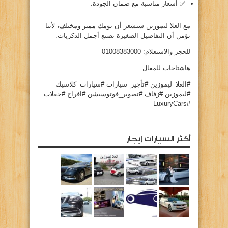
✅ أسعار مناسبة مع ضمان الجودة.
مع العلا ليموزين ستشعر أن يومك مميز ومختلف، لأننا
نؤمن أن التفاصيل الصغيرة تصنع أجمل الذكريات.
للحجز والاستعلام: 01008383000
هاشتاجات للمقال:
#العلا_ليموزين #تأجير_سيارات #سيارات_كلاسيك
#ليموزين #زفاف #تصوير_فوتوسيشن #افراح #حفلات
#LuxuryCars
أكثر السيارات إيجار