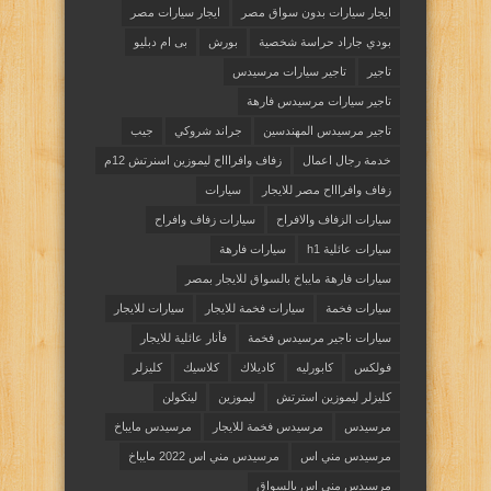
ايجار سيارات بدون سواق مصر
ايجار سيارات مصر
بودي جاراد حراسة شخصية
بورش
بى ام دبليو
تاجير
تاجير سيارات مرسيدس
تاجير سيارات مرسيدس فارهة
تاجير مرسيدس المهندسين
جراند شروكي
جيب
خدمة رجال اعمال
زفاف وافراااح ليموزين اسنرتش 12م
زفاف وافراااح مصر للايجار
سيارات
سيارات الزفاف والافراح
سيارات زفاف وافراح
سيارات عائلية h1
سيارات فارهة
سيارات فارهة مايباخ بالسواق للايجار بمصر
سيارات فخمة
سيارات فخمة للايجار
سيارات للايجار
سيارات ناجير مرسيدس فخمة
فأنار عائلية للايجار
فولكس
كابورليه
كاديلاك
كلاسيك
كليزلر
كليزلر ليموزين استرتش
ليموزين
لينكولن
مرسيدس
مرسيدس فخمة للايجار
مرسيدس مايباخ
مرسيدس مني اس
مرسيدس مني اس 2022 مايباخ
مرسيدس مني اس بالسواق