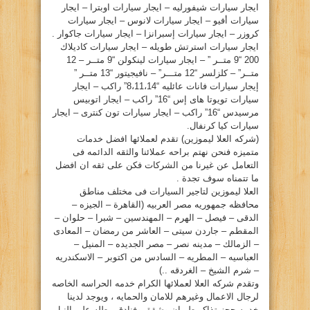
ايجار سيارات شيفورليه – ايجار سيارات اوبترا – ايجار
سيارات أفيو – ايجار سيارات لانوس – ايجار سيارات
كروزر – ايجار سيارات إسبرانزا – ايجار سيارات جاكوار .
ايجار سيارات استرتش طويله – ايجار سيارات كاديلاك
200 “9 متــر ” – ايجار سيارات لينكولن “9 متــر – 12
متــر” – كلزلسر “12 متـــر” – نافيجيتور “13 متــر ”
إيجار سيارات فانات عائليه “8،11،14” راكب – ايجار
سيارات تويوتا هاى إس “16” راكب – ايجار اتوبيس
مرسيدس “16” راكب – ايجار سيارات تون كنترى – ايجار
سيارات كيا كرنفال.
(شركه العلا ليموزين) تقدم لعملائها افضل خدمات
متميزه فنحن نهتم براحه عملائنا والثقه الدائمه فى
التعامل عن غيرنا من الشركات فكن على ثقه ان افضل
ما تتمناه سوف تجدة .
العلا ليموزين لتاجير السيارات فى مختلف مناطق
محافظه جمهوريه مصر العربيه (القاهرة – الجيزه –
الدقى – فيصل – الهرم – المهندسين – شبرا – حلوان –
المقطم – جاردن سيتى – العاشر من رمضان – المعادى
– الزمالك – مدينه نصر – مصر الجديده – المنيل –
العباسيه – المطريه – السادس من اكتوبر – الاسكندريه
– شرم الشيخ – الغردقه ..)
وتقدم شركه العلا لعملائها الكرام خدمه الحراسه الخاصه
لرجال الاعمال وغيرهم للامان والحمايه ، ويوجد لدينا
خدمه حجز تذاكر طيران وشقق وفنادق مطله على النيل