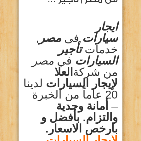
ايجار
سيارات
فى
مصر
,
خدمات
تأجير
السيارات
في
مصر
من شركة
العلا
لإيجار السيارات
لدينا
20 عاماً من الخبرة
–
أمانة وجدية
والتزام. بأفضل
و
بارخص الاسعار.
لايجار السيارات