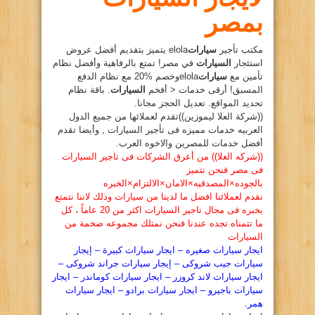
بمصر
مكتب تأجير
سيارات
elola يتميز بتقديم أفضل عروض
استئجار
السيارات
في مصر! تمتع بالرفاهية وأفضل نظام
تأمين مع
سيارات
elolaوخصم %20 مع نظام الدفع
المسبق! أرقى خدمات < أفخم
السيارات
. باقة نظام
تحديد المواقع. تعديل الحجز مجانا.
((شركة العلا ليموزين))تقدم لعملائها من جميع الدول
العربيه خدمات مميزه فى تأجير السيارات , وأيضا تقدم
أفضل خدمات للمصرين والاخوه العرب.
((شركه العلا)) من أعرق الشركات فى تاجير السيارات
فى مصر فنحن نتميز
بالجوده×المصدقيه×الامان×الالتزام×الخبره
نقدم لعملائنا افضل ما لدينا من سيارات وذلك لاننا نتمتع
بخبره فى مجال تاجير السيارات اكثر من 20 عاماً ، كل
ما تتمناه تجده عندنا فنحن نمتلك مجموعه ضخمة من
السيارات
ايجار سيارات صغيره – ايجار سيارات كبيرة – إيجار
سيارات جيب شروكى – إيجار سيارات جراند شروكى –
ايجار سيارات لاند كروزر – ايجار سيارات كوماندر – ايجار
سيارات باجيرو – ايجار سيارات برادو – ايجار سيارات
همر.