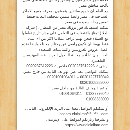
بأفخم مناطق مصر.
مع العلم ان جميع سائقين يتمعتون بمعرفه جميع الاماكن
السياحيه فى مصر وايضا ملمين بمختلف اللغات فمعنا
تضمن رحله سعيده فى مصر.
يمكننا استقبالك فور نزولك مصر من المطار . ( شركه
العلا ) تمتاز بالافضليه فى التعامل على مدار تاريخ تعاملها
مع العملاء فنحن نهتم براحه عملائنا اكثر من اى شئ
فقط يهمنا ان تكون راضى عن رحتلك معانا ، وايضا نقدم
افضل عروض للعروسين والمناسبات السعيده.
العنــــوان :-41 جامعـــة الــدول العربيـــة – المهندسين
– القاهــرة
ارضى :- 0020237612226 فاكس :- 0020237612226
يمكنك التواصل معنا عبر الهواتف التالية من خارج مصر:
00201227776049 – 00201001064011
00201008383000
أو عبر الهواتف التالية من داخل مصر :
01227776049 – 01001064011
01008383000
أو يمكنكم التواصل معنا على البريد الإلكترونى التالى :
hosam.elolalimo***- ***- .com
و يشرفنا زيارتكم لموقعنا على الإنترنت :
https://www.elolalimo.com