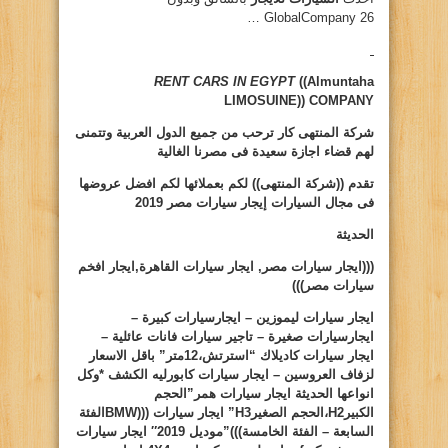
GlobalCompany 26 …
RENT CARS IN EGYPT
((Almuntaha
LIMOSUINE))
COMPANY
شركة المنتهى كار ترحب من جميع الدول العربية وتتمنى
لهم قضاء اجازة سعيدة فى مصرنا الغالية
تقدم ((شركة المنتهى)) لكم بعملائها لكم افضل عروضها
فى مجال السيارات
إيجار سيارات مصر 2019
الحديثة
(((ايجار سيارات مصر, ايجار سيارات القاهرة,ايجار افخم
سيارات مصر)))
ايجار سيارات ليموزين – ايجارسيارات كبيرة –
ايجارسيارات صغيرة – تاجير سيارات فانات عائلية –
ايجار سيارات كاديلاك “استرتش،12متر” باقل الاسعار
لزفاف العروسين – ايجار سيارات كابورليه الكشف *وكل
انواعها الحديثة ايجار سيارات همر”الحجم
الكبير
H2
،الحجم الصغير
H3
” ايجار سيارات (((
BMW
الفئة
السابعة – الفئة الخامسة)))”موديل 2019″ ايجار سيارات