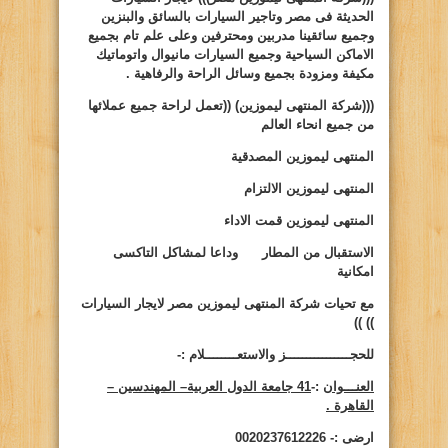
الحديثة فى مصر وتاجير السيارات بالسائق والبنزين
وجميع سائقينا مدربين ومحترفين وعلى علم تام بجميع
الاماكن السياحية وجميع السيارات مانيوال واتوماتيك
مكيفة ومزودة بجميع وسائل الراحة والرفاهية .
(((شركة المنتهى ليموزين)
((
تعمل لراحة جميع عملائها
من جميع انحاء العالم
المنتهى ليموزين المصدقية
المنتهى ليموزين الالتزام
المنتهى ليموزين قمت الاداء
الاستقبال من المطار وداعا لمشاكل التاكسى
امكانية
مع تحيات شركة المنتهى ليموزين مصر لايجار السيارات
))
))
للحجــــــــــــــــز والاستعــــــــلام :-
العنـــوان
:-
41 جامعة الدول العربية– المهندسين –
القاهرة .
ارضى :- 0020237612226