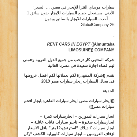
سيارات
هونداي
النترا للإيجار
في
مصر
. … السعر:
الأدنى. مستعجل جميع
السيارات للايجار
بدون سائق 1
…. آحدث
السيارات للايجار
بالسائق وبدون
GlobalCompany 26 …
RENT CARS IN EGYPT
((Almuntaha
LIMOSUINE))
COMPANY
شركة المنتهى كار ترحب من جميع الدول العربية وتتمنى
لهم قضاء اجازة سعيدة فى مصرنا الغالية
تقدم ((شركة المنتهى)) لكم بعملائها لكم افضل عروضها
فى مجال السيارات
إيجار سيارات مصر 2019
الحديثة
(((ايجار سيارات مصر, ايجار سيارات القاهرة,ايجار افخم
سيارات مصر)))
ايجار سيارات ليموزين – ايجارسيارات كبيرة –
ايجارسيارات صغيرة – تاجير سيارات فانات عائلية –
ايجار سيارات كاديلاك “استرتش،12متر” باقل الاسعار
لزفاف العروسين – ايجار سيارات كابورليه الكشف *وكل