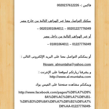
فاكس :- 0020237612226
يمكنك التواصل معنا عبر الهواتف التالية من خارج مصر
00201227776049 – 00201001064011 –
أو عبر الهواتف التالية من داخل مصر
01227776049 – 01001064011 –
أو يمكنكم التواصل معنا على البريد الإلكترونى التالى
:
Hosam_almuntaha@yahoo.com
و يشرفنا زيارتكم لموقعنا على الإنترنت
:
http://www.al-muntaha.com
ويمكنكم مشاهده صفحتنا على الفيس بوك
http://www.facebook.com/pages/%D8%A7%D9%
8A%D8%AC%D8%A7%D8%B1-
%D8%B3%D9%8A%D8%A7%D8%B1%D8%A7%
D8%AA-01227776049-