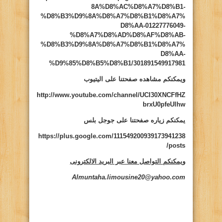
8A%D8%AC%D8%A7%D8%B1-
%D8%B3%D9%8A%D8%A7%D8%B1%D8%A7%
D8%AA-01227776049-
%D8%A7%D8%AD%D8%AF%D8%AB-
%D8%B3%D9%8A%D8%A7%D8%B1%D8%A7%
D8%AA-
%D9%85%D8%B5%D8%B1/301891549917981
ويمكنكم مشاهده صفحتنا على اليتيوب
http://www.youtube.com/channel/UCI30XNCFfHZ
brxU0pfeUlhw
يمكنكم زياره صفحتنا على جوجل بلس
https://plus.google.com/111549200939173941238
/posts
ويمكنكم التواصل معنا عبر البريد الالكترونى
Almuntaha.limousine20@yahoo.com