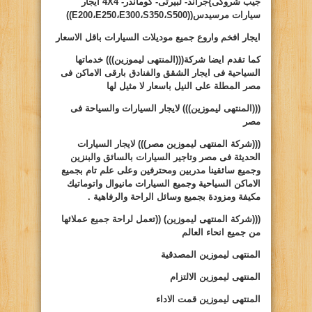
جيب شروكى
}
جراند- لبيرتى- كوماندر-
4X4
ايجار
سيارات مرسيدس((
S500
،
S350
،
E300
،
E250
،
E200
))
ايجار افخم واروع جميع موديلات السيارات باقل الاسعار
كما تقدم ايضا شركة(((المنتهى ليموزين))) خدماتها
السياحية فى ايجار الشقق والفنادق بارقى الاماكن فى
مصر المطلة على النيل باسعار لا مثيل لها
(((المنتهى ليموزين)))
لايجار السيارات والسياحة فى
مصر
(((شركة المنتهى ليموزين مصر)))
لايجار السيارات
الحديثة فى مصر وتاجير السيارات بالسائق والبنزين
وجميع سائقينا مدربين ومحترفين وعلى علم تام بجميع
الاماكن السياحية وجميع السيارات مانيوال واتوماتيك
مكيفة ومزودة بجميع وسائل الراحة والرفاهية .
(((شركة المنتهى ليموزين)
((
تعمل لراحة جميع عملائها
من جميع انحاء العالم
المنتهى ليموزين المصدقية
المنتهى ليموزين الالتزام
المنتهى ليموزين قمت الاداء