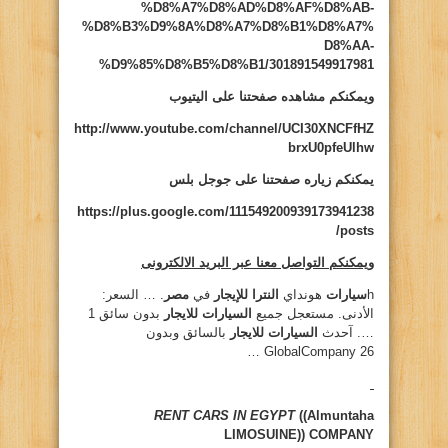
%D8%A7%D8%AD%D8%AF%D8%AB-
%D8%B3%D9%8A%D8%A7%D8%B1%D8%A7%
D8%AA-
%D9%85%D8%B5%D8%B1/301891549917981
ويمكنكم مشاهده صفحتنا على اليتيوب
http://www.youtube.com/channel/UCI30XNCFfHZ
brxU0pfeUlhw
يمكنكم زياره صفحتنا على جوجل بلس
https://plus.google.com/111549200939173941238
/posts
ويمكنكم التواصل معنا عبر البريد الالكترونى
h
سيارات
هونداي
النترا للإيجار
في
مصر
. … السعر:
الأدنى. مستعجل جميع
السيارات للايجار
بدون سائق 1
…. آحدث
السيارات للايجار
بالسائق وبدون
GlobalCompany 26 …
RENT CARS IN EGYPT
((Almuntaha
LIMOSUINE))
COMPANY