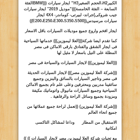
الكبير
H2
،الحجم الصغير
H3
” ايجار سيارات (((
BMW
الفئة
السابعة – الفئة الخامسة)))”موديل 2019″ ايجار سيارات
جيب شروكى
}
جراند- لبيرتى- كوماندر-
4X4
ايجار
سيارات مرسيدس((
S500
،
S350
،
E300
،
E250
،
E200
))
ايجار افخم واروع جميع موديلات السيارات باقل الاسعار
كما تقدم ايضا شركة(((العلا ليموزين))) خدماتها السياحية
فى ايجار الشقق والفنادق بارقى الاماكن فى مصر
المطلة على النيل باسعار لا مثيل لها
(((العلا ليموزين)))
لايجار السيارات والسياحة فى مصر
(((شركة العلا ليموزين مصر)))
لايجار السيارات الحديثة
فى مصر وتاجير السيارات بالسائق والبنزين وجميع
سائقينا مدربين ومحترفين وعلى علم تام بجميع الاماكن
السياحية وجميع السيارات مانيوال واتوماتيك مكيفة
ومزودة بجميع وسائل الراحة والرفاهية .
(((شركة العلا ليموزين)
((
تعمل لراحة جميع عملائها من
جميع انحاء العالم
الاستقبال من المطار وداعا لمشاكل التاكسى
امكانية
مع تحيات شركة العلا ليموزين مصر لايجار السيارات ))
))