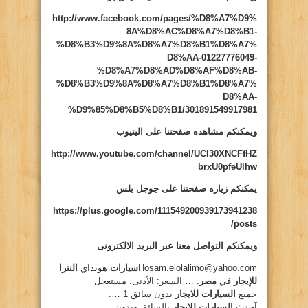
http://www.facebook.com/pages/%D8%A7%D9%
8A%D8%AC%D8%A7%D8%B1-
%D8%B3%D9%8A%D8%A7%D8%B1%D8%A7%
D8%AA-01227776049-
%D8%A7%D8%AD%D8%AF%D8%AB-
%D8%B3%D9%8A%D8%A7%D8%B1%D8%A7%
D8%AA-
%D9%85%D8%B5%D8%B1/301891549917981
ويمكنكم مشاهده صفحتنا على اليتيوب
http://www.youtube.com/channel/UCI30XNCFfHZ
brxU0pfeUlhw
يمكنكم زياره صفحتنا على جوجل بلس
https://plus.google.com/111549200939173941238
/posts
ويمكنكم التواصل معنا عبر البريد الالكترونى
Hosam.elolalimo@yahoo.com
سيارات
هونداي
النترا
للإيجار
في
مصر
. … السعر: الأدنى. مستعجل
جميع
السيارات للايجار
بدون سائق 1 ….
آحدث
السيارات للايجار
بالسائق وبدون