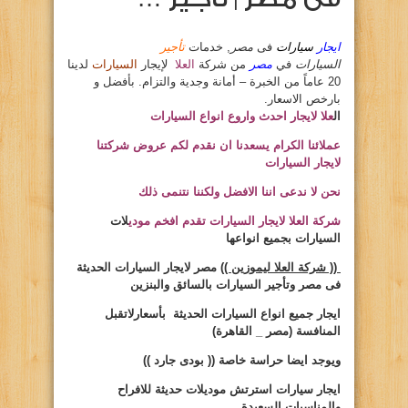
ايجار
سيارات
فى
مصر
, خدمات
تأجير
السيارات
في
مصر
من شركة
العلا
لإيجار
السيارات
لدينا
20 عاماً من الخبرة – أمانة وجدية والتزام. بأفضل و
بارخص الاسعار.
ال
علا لايجار احدث واروع انواع السيارات
عملائنا الكرام يسعدنا ان نقدم لكم عروض شركتنا
لايجار السيارات
نحن لا ندعى اننا الافضل ولكننا نتنمى ذلك
شركة العلا لايجار السيارات تقدم افخم مودي
لات
السيارات بجميع انواعها
(( شركة العلا ليموزين ))
مصر لايجار السيارات الحديثة
فى مصر وتأجير السيارات بالسائق والبنزين
ايجار
جميع انواع السيارات الحديثة بأسعارلاتقبل
المنافسة (مصر _ القاهرة)
ويوجد ايضا حراسة خاصة
(( بودى جارد ))
ايجار سيارات
استرتش موديلات حديثة للافراح
والمناسبات السعيدة