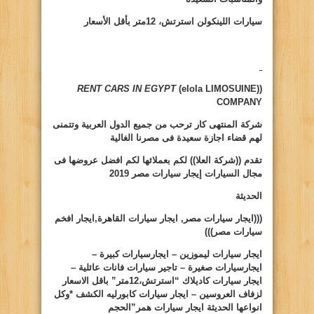
سيارات
اللينكولن استرتش، 12متر بأقل الأسعار
RENT CARS IN EGYPT
(elola LIMOSUINE))
COMPANY
شركة المنتهى كار ترحب من جميع الدول العربية وتتمنى
لهم قضاء اجازة سعيدة فى مصرنا الغالية
تقدم ((شركة العلا)) لكم بعملائها لكم افضل عروضها فى
مجال السيارات
إيجار سيارات مصر 2019
الحديثة
(((ايجار سيارات مصر, ايجار سيارات القاهرة,ايجار افخم
سيارات مصر)))
ايجار سيارات ليموزين – ايجارسيارات كبيرة –
ايجارسيارات صغيرة – تاجير سيارات فانات عائلية –
ايجار سيارات كاديلاك “استرتش،12متر” باقل الاسعار
لزفاف العروسين – ايجار سيارات كابورليه الكشف *وكل
انواعها الحديثة ايجار سيارات همر”الحجم