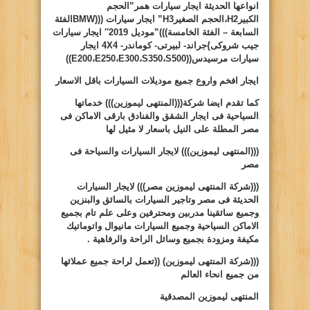
انواعها الحديثة ايجار سيارات همر”الحجم
الكبير
H2
،الحجم الصغير
H3
” ايجار سيارات (((
BMW
الفئة
السابعة – الفئة الخامسة)))”موديل 2019″ ايجار سيارات
جيب شروكى
}
جراند- لبيرتى- كوماندر-
4X4
ايجار
سيارات مرسيدس((
S500
،
S350
،
E300
،
E250
،
E200
))
ايجار افخم واروع جميع موديلات السيارات باقل الاسعار
كما تقدم ايضا شركة(((المنتهى ليموزين))) خدماتها
السياحية فى ايجار الشقق والفنادق بارقى الاماكن فى
مصر المطلة على النيل باسعار لا مثيل لها
(((المنتهى ليموزين)))
لايجار السيارات والسياحة فى
مصر
(((شركة المنتهى ليموزين مصر)))
لايجار السيارات
الحديثة فى مصر وتاجير السيارات بالسائق والبنزين
وجميع سائقينا مدربين ومحترفين وعلى علم تام بجميع
الاماكن السياحية وجميع السيارات مانيوال واتوماتيك
مكيفة ومزودة بجميع وسائل الراحة والرفاهية .
(((شركة المنتهى ليموزين)
((
تعمل لراحة جميع عملائها
من جميع انحاء العالم
المنتهى ليموزين المصدقية