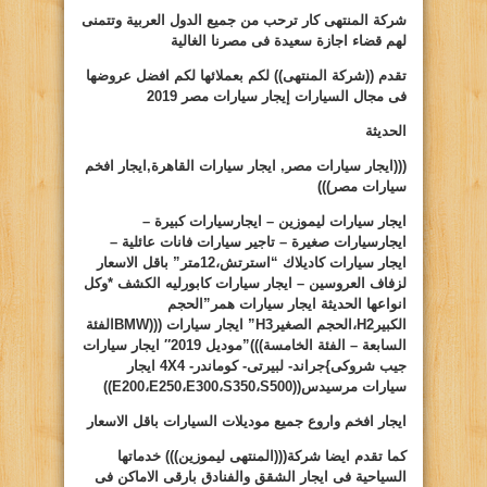
شركة المنتهى كار ترحب من جميع الدول العربية وتتمنى
لهم قضاء اجازة سعيدة فى مصرنا الغالية
تقدم ((شركة المنتهى)) لكم بعملائها لكم افضل عروضها
فى مجال السيارات
إيجار سيارات مصر 2019
الحديثة
(((ايجار سيارات مصر, ايجار سيارات القاهرة,ايجار افخم
سيارات مصر)))
ايجار سيارات ليموزين – ايجارسيارات كبيرة –
ايجارسيارات صغيرة – تاجير سيارات فانات عائلية –
ايجار سيارات كاديلاك “استرتش،12متر” باقل الاسعار
لزفاف العروسين – ايجار سيارات كابورليه الكشف *وكل
انواعها الحديثة ايجار سيارات همر”الحجم
الكبير
H2
،الحجم الصغير
H3
” ايجار سيارات (((
BMW
الفئة
السابعة – الفئة الخامسة)))”موديل 2019″ ايجار سيارات
جيب شروكى
}
جراند- لبيرتى- كوماندر-
4X4
ايجار
سيارات مرسيدس((
S500
،
S350
،
E300
،
E250
،
E200
))
ايجار افخم واروع جميع موديلات السيارات باقل الاسعار
كما تقدم ايضا شركة(((المنتهى ليموزين))) خدماتها
السياحية فى ايجار الشقق والفنادق بارقى الاماكن فى