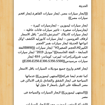
الحديثة
(((ايجار سيارات مصر, ايجار سيارات القاهرة,ايجار افخم
سيارات مصر)))
ايجار سيارات ليموزين – ايجارسيارات كبيرة –
ايجارسيارات صغيرة – تاجير سيارات فانات عائلية –
ايجار سيارات كاديلاك “استرتش،12متر” باقل الاسعار
لزفاف العروسين – ايجار سيارات كابورليه الكشف *وكل
انواعها الحديثة ايجار سيارات همر”الحجم
الكبير
H2
،الحجم الصغير
H3
” ايجار سيارات (((
BMW
الفئة
السابعة – الفئة الخامسة)))”موديل 2019″ ايجار سيارات
جيب شروكى
}
جراند- لبيرتى- كوماندر-
4X4
ايجار
سيارات مرسيدس((
S500
،
S350
،
E300
،
E250
،
E200
))
ايجار افخم واروع جميع موديلات السيارات باقل الاسعار
كما تقدم ايضا شركة(((المنتهى ليموزين))) خدماتها
السياحية فى ايجار الشقق والفنادق بارقى الاماكن فى
مصر المطلة على النيل باسعار لا مثيل لها
(((المنتهى ليموزين)))
لايجار السيارات والسياحة فى
مصر
(((شركة المنتهى ليموزين مصر)))
لايجار السيارات