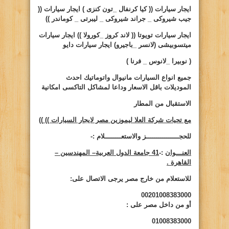
ايجار سيارات
(( كيا كرنفال _تون كنزى ) ايجار سيارات ((
جيب شيروكى _ جراند شيروكى _ ليبرتى _ كوماندر ))
ايجار سيارات تويوتا (( لاند كروز _كورولا )) ايجار سيارات
ميتسوبيشى (لانسر _باجيرو) ايجار سيارات دايو
( نوبيرا _لانوس _ فرنا )
جميع انواع السيارات مانيوال واتوماتيك احدث
الموديلات باقل الاسعار وداعا لمشاكل التاكسى امكانية
الاستقبال من المطار
مع تحيات شركة العلا ليموزين مصر لايجار السيارات ))
))
للحجــــــــــــــــز والاستعــــــــلام :-
العنـــوان
:-
41 جامعة الدول العربية– المهندسين –
القاهرة .
للاستعلام من خارج مصر يرجى الاتصال على:
00201008383000
أو من داخل مصر على
:
01008383000