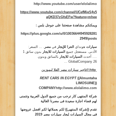
http://www.youtube.com/user/elolalimo
https://www.youtube.com/channel/UCefMieS4y5
aQKD37zGfsEFw?feature=mhee
ويمكنكم مشاهدة صفحتنا على جوجل بلس :
https://plus.google.com/u/0/10036644945928281
2949/posts
سيارات
هونداي
النترا للإيجار
في
مصر
. … السعر:
الأدنى. مستعجل جميع
السيارات للايجار
بدون سائق 1
…. آحدث
السيارات للايجار
بالسائق وبدون
GlobalCompany 26 …
http://تاجير سيارات مصر العلا ليموزين
RENT CARS IN EGYPT
((Almuntaha
LIMOSUINE))
COMPANY
http://www.elolalimo.com
شركة المنتهى كار ترحب من جميع الدول العربية وتتمنى
لهم قضاء اجازة سعيدة فى مصرنا الغالية
تقدم ((شركة المنتهى)) لكم بعملائها لكم افضل عروضها
فى مجال السيارات
إيجار سيارات مصر 2019