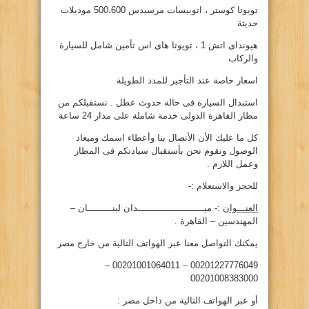
تويوتا كوستر ، اتوبيسات مرسيدس 500،600 موديلات
حديثة
هيونداى اتش 1 ، تويوتا هاى اس تأمين شامل للسيارة
والركاب
اسعار خاصة عند التأجير للمدد الطويلة
استبدال السيارة فى حالة حدوث عطل . نستقبلكم من
مطار القاهرة الدولى خدمة شاملة على مدار 24 ساعة
كل ما عليك الأن الأتصال بنا وأعطاء اسمك وميعاد
الوصول ونقوم نحن بأستقبال سيادتكم فى المطار
وعمل اللازم .
للحجز والاستعلام :-
العنـــوان
:- ميــــــــــــــــــــــــدان لبنـــــــــان –
المهندسين – القاهرة .
يمكنك التواصل معنا عبر الهواتف التالية من خارج مصر
00201227776049 – 00201001064011 –
00201008383000
أو عبر الهواتف التالية من داخل مصر :