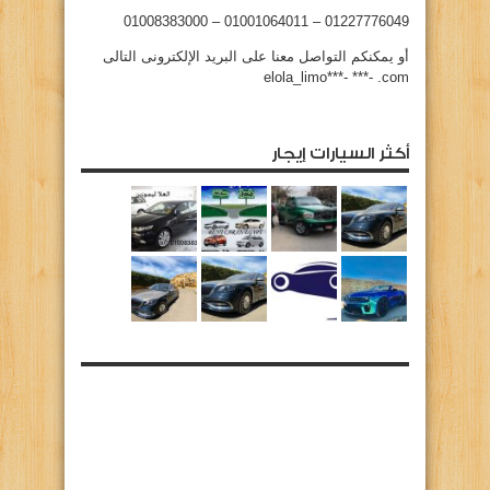
01227776049 – 01001064011 – 01008383000
أو يمكنكم التواصل معنا على البريد الإلكترونى التالى
elola_limo***- ***- .com
أكثر السيارات إيجار