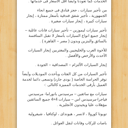
الخدمات كما تعودنا وايضا اقل الاسعار فى خدماتها .
من تأجير سيارات ، حجز فنادق فى جميع انحاء
الجمهورية ، تأجير شقق فندقية بأسعار ممتازة ، إيجار
سيارات كبيرة ، إيجار سيارات صغيرة .
تأجير سيارات ليموزين – تأجير سيارات فانات عائلية –
إيجار جميع انواع السيارات بأسعار لا تقبل المنافسة
بالسائق والبنزين وبدون ( مصر – القاهرة ) .
للأخوة العرب والخليجيين والمغتربين إيجار السيارات
الأحدث والأرخص والأفضل .
إيجار السيارات الألتزام – المصداقية – الجودة .
تأجير السيارات من كل الفئات وبأحدث الموديلات وأيضاً
توفر الحراسة الخاصة ( بودى جارد) وتسعى دائما لخدمة
العميل بأرقى الخدمات المميزة كالتالى :-
سيارات مع سائقين – مرسيدس بانوراما- مرسيدس
فياجرا-مرسيدس اس – سيارات 4×4 جميع السائقين
مؤهلات عليا ويجيدون الأنجليزية .
تويوتا كورولا ، لانسر ، هيونداى ، اوكتافيا ، شيفرولية
باصات للركاب وفانات لنقل العوائل .