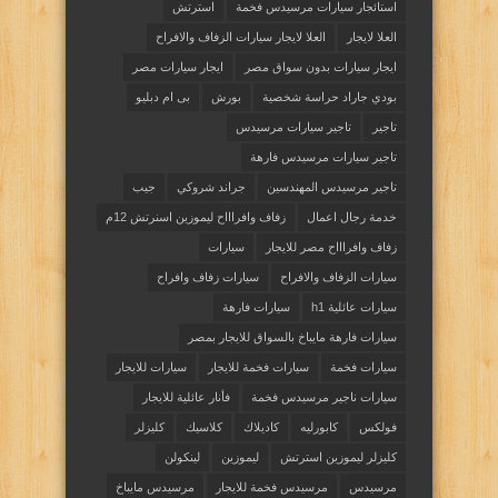
استائجار سيارات مرسيدس فخمة
استرتش
العلا لايجار
العلا لايجار سيارات الزفاف والافراح
ايجار سيارات بدون سواق مصر
ايجار سيارات مصر
بودي جاراد حراسة شخصية
بورش
بى ام دبليو
تاجير
تاجير سيارات مرسيدس
تاجير سيارات مرسيدس فارهة
تاجير مرسيدس المهندسين
جراند شروكي
جيب
خدمة رجال اعمال
زفاف وافراااح ليموزين اسنرتش 12م
زفاف وافراااح مصر للايجار
سيارات
سيارات الزفاف والافراح
سيارات زفاف وافراح
سيارات عائلية h1
سيارات فارهة
سيارات فارهة مايباخ بالسواق للايجار بمصر
سيارات فخمة
سيارات فخمة للايجار
سيارات للايجار
سيارات ناجير مرسيدس فخمة
فأنار عائلية للايجار
فولكس
كابورليه
كاديلاك
كلاسيك
كليزلر
كليزلر ليموزين استرتش
ليموزين
لينكولن
مرسيدس
مرسيدس فخمة للايجار
مرسيدس مايباخ