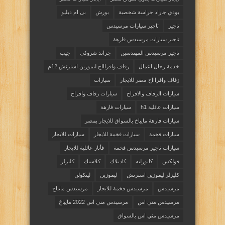
بودي جاراد حراسة شخصية
بورش
بى ام دبليو
تاجير
تاجير سيارات مرسيدس
تاجير سيارات مرسيدس فارهة
تاجير مرسيدس المهندسين
جراند شروكي
جيب
خدمة رجال اعمال
زفاف وافراااح ليموزين اسنرتش 12م
زفاف وافراااح مصر للايجار
سيارات
سيارات الزفاف والافراح
سيارات زفاف وافراح
سيارات عائلية h1
سيارات فارهة
سيارات فارهة مايباخ بالسواق للايجار بمصر
سيارات فخمة
سيارات فخمة للايجار
سيارات للايجار
سيارات ناجير مرسيدس فخمة
فأنار عائلية للايجار
فولكس
كابورليه
كاديلاك
كلاسيك
كليزلر
كليزلر ليموزين استرتش
ليموزين
لينكولن
مرسيدس
مرسيدس فخمة للايجار
مرسيدس مايباخ
مرسيدس مني اس
مرسيدس مني اس 2022 مايباخ
مرسيدس مني اس بالسواق