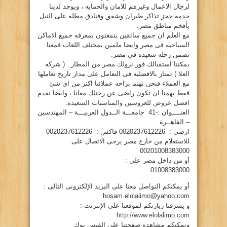
لرجال الاعمال وغيرهم للامان والحمايه ، ويوجد لدينا
خدمه حجز تذاكر طيران وشقق وفنادق مطله على النيل
بأفخم مناطق مصر.
مع العلم ان جميع سائقين يتمعتون بمعرفه جميع الاماكن
السياحيه فى مصر وايضا ملمين بمختلف اللغات فمعنا
تضمن رحله سعيده فى مصر.
يمكننا استقبالك فور نزولك مصر من المطار . ( شركه
العلا ) تمتاز بالافضليه فى التعامل على مدار تاريخ تعاملها
مع العملاء فنحن نهتم براحه عملائنا اكثر من اى شئ
فقط يهمنا ان تكون راضى عن رحتلك معانا ، وايضا
نقدم
افضل عروض للعروسين والمناسبات السعيده.
العنــــوان :-41 جامعـــة الــدول العربيـــة – المهندسين
– القاهــرة
ارضى :- 0020237612226 فاكس :- 0020237612226
للاستعلام من خارج مصر يرجى الاتصال على:
00201008383000
أو من داخل مصر على :
01008383000
أو يمكنكم التواصل معنا على البريد الإلكترونى التالى :
hosam.elolalimo@yahoo.com
و يشرفنا زيارتكم لموقعنا على الإنترنت :
http://www.elolalimo.com
ويمكنكم مشاهده صفحتنا على الفيس بوك