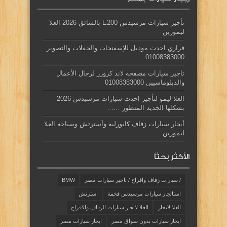
تأجير سيارات مرسيدس E200 بالسائق 2026 العلا
ليموزين
فراري احدث موديل للإسفنجات والحفلات والتصوير
01008383000
تاجير سيارات مصفحه لاند كروزر لرجال الأعمال
والدبلوماسيين 01008383000
العلا ليمو لتأجير احدث سيارات مرسيدس 2026
بشكلها الجديد المتطور ……
أيجار سيارات زفاف كابورليه وأسترتش وسياحه العلا
ليموزين
الأكثر بحثاً
/ سيارات زفاف وافراح / تاجير سيارات مصر
BMW
استائجار سيارات مرسيدس فخمة
استرتش
العلا لايجار
العلا لايجار سيارات الزفاف والافراح
ايجار سيارات بدون سواق مصر
ايجار سيارات مصر