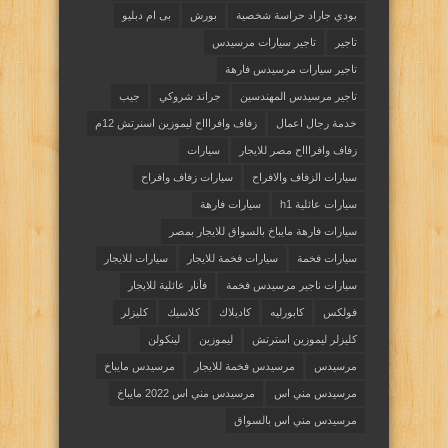
بودي جاراد حراسة شخصية
بورش
بى ام دبليو
تاجير
تاجير سيارات مرسيدس
تاجير سيارات مرسيدس فارهة
تاجير مرسيدس المهندسين
جراند شروكي
جيب
خدمة رجال اعمال
زفاف وافراااح ليموزين اسنرتش 12م
زفاف وافراااح مصر للايجار
سيارات
سيارات الزفاف والافراح
سيارات زفاف وافراح
سيارات عائلية h1
سيارات فارهة
سيارات فارهة مايباخ بالسواق للايجار بمصر
سيارات فخمة
سيارات فخمة للايجار
سيارات للايجار
سيارات ناجير مرسيدس فخمة
فأنار عائلية للايجار
فولكس
كابورليه
كاديلاك
كلاسيك
كليزلر
كليزلر ليموزين استرتش
ليموزين
لينكولن
مرسيدس
مرسيدس فخمة للايجار
مرسيدس مايباخ
مرسيدس مني اس
مرسيدس مني اس 2022 مايباخ
مرسيدس مني اس بالسواق