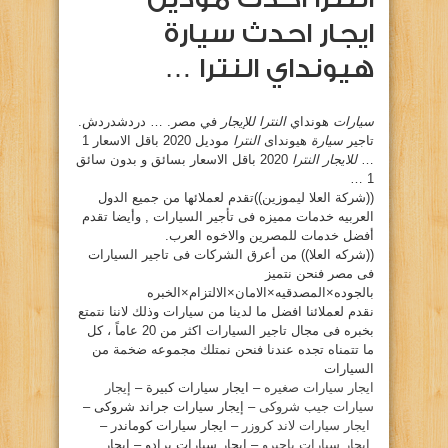
ايجار احدث سيارة
هيونداي النترا …
سيارات
هونداي
النترا للإيجار
في مصر. … دردشدردش.
تاجير
سيارة
هيونداى
النترا
موديل 2020 باقل الاسعار 1
…
للايجار النترا
2020 باقل الاسعار بسائق و بدون سائق
1 …
((شركة العلا ليموزين))تقدم لعملائها من جميع الدول
العربيه خدمات مميزه فى تأجير السيارات , وأيضا تقدم
أفضل خدمات للمصرين والاخوه العرب.
((شركه العلا)) من أعرق الشركات فى تاجير السيارات
فى مصر فنحن نتميز
بالجوده×المصدقيه×الامان×الالتزام×الخبره
نقدم لعملائنا افضل ما لدينا من سيارات وذلك لاننا نتمتع
بخبره فى مجال تاجير السيارات اكثر من 20 عاماً ، كل
ما تتمناه تجده عندنا فنحن نمتلك مجموعه ضخمة من
السيارات
ايجار سيارات صغيره
– ايجار سيارات كبيرة –
إيجار
سيارات جيب شروكى
– إيجار سيارات جراند شروكى –
ايجار سيارات لاند كروزر
– ايجار سيارات كوماندر –
ايجار سيارات باجيرو
– ايجار سيارات برادو – ايجار