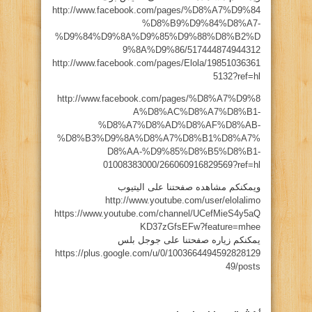
http://www.facebook.com/pages/%D8%A7%D9%84
%D8%B9%D9%84%D8%A7-
%D9%84%D9%8A%D9%85%D9%88%D8%B2%D
9%8A%D9%86/517444874944312
http://www.facebook.com/pages/Elola/19851036361
5132?ref=hl
http://www.facebook.com/pages/%D8%A7%D9%8
A%D8%AC%D8%A7%D8%B1-
%D8%A7%D8%AD%D8%AF%D8%AB-
%D8%B3%D9%8A%D8%A7%D8%B1%D8%A7%
D8%AA-%D9%85%D8%B5%D8%B1-
01008383000/266060916829569?ref=hl
ويمكنكم مشاهده صفحتنا على اليتيوب
http://www.youtube.com/user/elolalimo
https://www.youtube.com/channel/UCefMieS4y5aQ
KD37zGfsEFw?feature=mhee
يمكنكم زياره صفحتنا على جوجل بلس
https://plus.google.com/u/0/1003664494592828129
49/posts