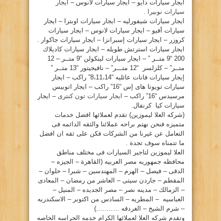
ايجار سيارات دايو – ايجار سيارات لانوس –
ايجار
سيارات نوبيرا .
ايجار سيارات شيفورليه – ايجار سيارات اوبترا – ايجار
سيارات أفيو – ايجار سيارات لانوس – ايجار سيارات
كروزر – ايجار سيارات إسبرانزا – ايجار سيارات جاكوار .
ايجار سيارات استرتش طويله – ايجار سيارات كاديلاك
200 “9 متــر ” – ايجار سيارات لينكولن “9 متــر – 12
متــر” – كلزلسر “12 متـــر” – نافيجيتور “13 متــر ”
إيجار سيارات فانات عائليه “8،11،14” راكب – ايجار
سيارات تويوتا هاى إس “16” راكب – ايجار اتوبيس
مرسيدس “16” راكب –
ايجار سيارات تون كنترى
– ايجار
سيارات كيا كرنفال.
(شركه العلا ليموزين) تقدم لعملائها افضل خدمات
متميزه فنحن نهتم براحه عملائنا والثقه الدائمه فى
التعامل عن غيرنا من الشركات فكن على ثقه ان افضل
ما تتمناه سوف تجدة .
العلا ليموزين لتاجير السيارات فى مختلف مناطق
محافظه جمهوريه مصر العربيه (القاهرة – الجيزه –
الدقى – فيصل – الهرم – المهندسين – شبرا – حلوان –
المقطم – جاردن سيتى – العاشر من رمضان – المعادى
– الزمالك – مدينه نصر – مصر الجديده – المنيل –
العباسيه – المطريه – السادس من اكتوبر – الاسكندريه
– شرم الشيخ – الغردقه ………..)
وتقدم شركه العلا لعملائها الكرام خدمه الحراسه الخاصه