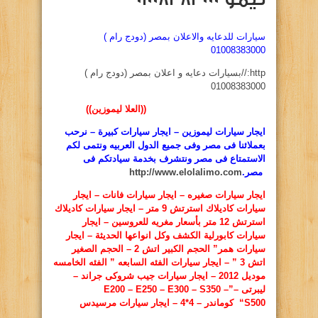
سيارات للدعايه والاعلان بمصر (دودج رام )
01008383000
http://بسيارات دعايه و اعلان بمصر (دودج رام )
01008383000
((العلا ليموزين))
ايجار سيارات ليموزين – ايجار سيارات كبيرة – نرحب
بعملائنا فى مصر وفى جميع الدول العربيه ونتمى لكم
الاستمتاع فى مصر ونتشرف بخدمة سيادتكم فى
مصر.
http://www.elolalimo.com
ايجار سيارات صغيره – ايجار سيارات فانات – ايجار
سيارات كاديلاك استرتش 9 متر – ايجار سيارات كاديلاك
استرتش 12 متر بأسعار مغريه للعروسين – ايجار
سيارات كابورلية الكشف وكل انواعها الحديثة – ايجار
سيارات همر” الحجم الكبير اتش 2 – الحجم الصغير
اتش 3 ” – ايجار سيارات الفئه السابعه ” الفئه الخامسه
موديل 2012 – ايجار سيارات جيب شروكى جراند –
ليبرتى –”
E200 – E250 – E300 – S350 –
S500
“
كوماندر – 4*4 – ايجار سيارات مرسيدس