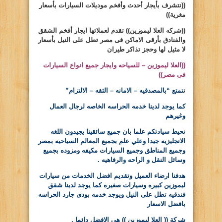
((نتشرف بأيجار أحدث وأفخم موديلات السيارات بأسعار
مغرية))
((شركه
العلا
ليموزين))
تقدم لعملائها ايجار أفخم الشقق
والفنادق بأرقى الاماكن فى مصر تطل على النيل بأسعار
لا مثيل لها وحجز تذاكر طيران
((
العلا ليموزين
– للسياحه وايجار جميع انواع السيارات
فى مصر))
ن
تمتع “بالمصدقيه – الامانه – الثقه – الالتزام”
كما يوجد لدينا خدمه الحراسه الخاصه لرجال العمال
وغيرهم
نحيط سيادتكم علما بان جميع سائقينا يجيدون اللغه
الانجليزيه جيدا وعلي علم بجميع المعالم السياحيه بمصر
وجميع المناطق وجميع السيارات مكيفه ومزوده بجميع
وسائل النقل و الراحه والرفاهيه .
هدفنا ارضاء العميل وتقديم افضل الخدمات من سيارات
ليموزين كبيره وسيارات صغيره كما يوجد لدينا شقق
فندقيه تطل على النيل ويوجد خدمه بودى جارد الحراسه
بافضل الاسعار
شركة (( العلا ليموزين )) هى الافضل دائما .