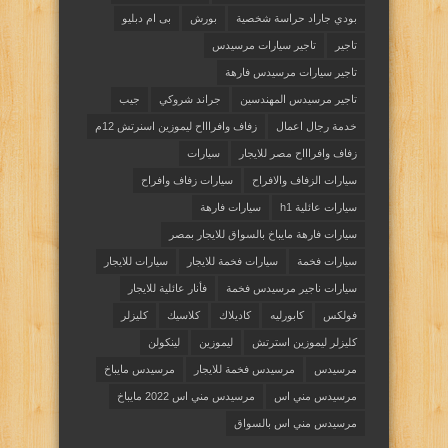
بودي جاراد حراسة شخصية
بورش
بى ام دبليو
تاجير
تاجير سيارات مرسيدس
تاجير سيارات مرسيدس فارهة
تاجير مرسيدس المهندسين
جراند شروكي
جيب
خدمة رجال اعمال
زفاف وافراااح ليموزين اسنرتش 12م
زفاف وافراااح مصر للايجار
سيارات
سيارات الزفاف والافراح
سيارات زفاف وافراح
سيارات عائلية h1
سيارات فارهة
سيارات فارهة مايباخ بالسواق للايجار بمصر
سيارات فخمة
سيارات فخمة للايجار
سيارات للايجار
سيارات ناجير مرسيدس فخمة
فأنار عائلية للايجار
فولكس
كابورليه
كاديلاك
كلاسيك
كليزلر
كليزلر ليموزين استرتش
ليموزين
لينكولن
مرسيدس
مرسيدس فخمة للايجار
مرسيدس مايباخ
مرسيدس مني اس
مرسيدس مني اس 2022 مايباخ
مرسيدس مني اس بالسواق