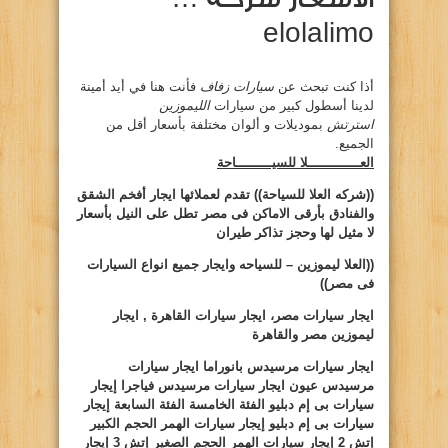
elolalimo
أذا كنت تبحث عن
سيارات زفاف
فأنت هنا في أيد أمينة
لدينا أسطول كبير من سيارات
الليموزين
استرتش
بموديلات و ألوان مختلفة بأسعار أقل من
الجميع.
العـــــــــــــلا للسيـــــــــاحة
((شركه
العلا
للسياحة))
تقدم لعملائها ايجار أفخم الشقق
والفنادق بأرقى الاماكن فى مصر تطل على النيل بأسعار
لا مثيل لها وحجز تذاكر طيران
((
العلا ليموزين
– للسياحه وايجار جميع انواع السيارات
فى مصر))
ايجار سيارات مصر، ايجار سيارات القاهرة , ايجار
ليموزين مصر والقاهرة
ايجار سيارات مرسيدس بانوراما ايجار سيارات
مرسيدس عيون ايجار سيارات
مرسيدس فياجرا إيجار
سيارات بى إم دبليو الفئة الخامسة الفئة السابعة إيجار
سيارات بى إم دبليو إيجار سيارات الهمر الحجم الكبير
إتش
2
إيجار سيارات الهمر الحجم الصغير إتش
3
إيجار