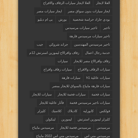
العلا لايجار
العلا لايجار سيارات الزفاف والافراح
ايجار سيارات بدون سواق مصر
ايجار سيارات مصر
بودي جاراد حراسة شخصية
بورش
بى ام دبليو
تاجير
تاجير سيارات مرسيدس
تاجير سيارات مرسيدس فارهة
تاجير مرسيدس المهندسين
جراند شروكي
جيب
خدمة رجال اعمال
زفاف وافراااح ليموزين اسنرتش 12م
زفاف وافراااح مصر للايجار
سيارات
سيارات الزفاف والافراح
سيارات زفاف وافراح
سيارات عائلية h1
سيارات فارهة
سيارات فارهة مايباخ بالسواق للايجار بمصر
سيارات فخمة
سيارات فخمة للايجار
سيارات للايجار
سيارات ناجير مرسيدس فخمة
فأنار عائلية للايجار
فولكس
كابورليه
كاديلاك
كلاسيك
كليزلر
كليزلر ليموزين استرتش
ليموزين
لينكولن
مرسيدس
مرسيدس فخمة للايجار
مرسيدس مايباخ
مرسيدس مني اس
مرسيدس مني اس 2022 مايباخ