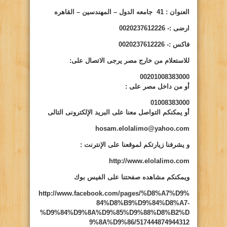
ا
لعنوان : 41 جامعه الدول – المهندسين – القاهره
ارضى
:- 0020237612226
فاكس
:- 0020237612226
للاستعلام من خارج مصر يرجى الاتصال على:
00201008383000
أو من داخل مصر على
:
01008383000
أو يمكنكم التواصل معنا على البريد الإلكترونى التالى
hosam.elolalimo@yahoo.com
و يشرفنا زيارتكم لموقعنا على الإنترنت
:
http://www.elolalimo.com
ويمكنكم مشاهده صفحتنا على الفيس بوك
http://www.facebook.com/pages/%D8%A7%D9%
84%D8%B9%D9%84%D8%A7-
%D9%84%D9%8A%D9%85%D9%88%D8%B2%D
9%8A%D9%86/517444874944312