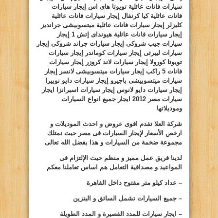
سيارات فانات
عائلية تويوتا هاى اس إيجار سيارات
فانات عائلية كيا كرنفال إيجار سيارات فانات
عائلية
كليزلر إيجار سيارات فانات عائلية ميتسوبيشى جرانديز
إيجار سيارات فانات
عائلية هيونداى إتش
1
إيجار
سيارات جيب شروكى إيجار سيارات
جراند شروكى إيجار
سيارات ليبرتى إيجار سيارات كوماندر إيجار سيارات
تويوتا كورولا
إيجار سيارات لاند كروزر إيجار سيارات
فانات
5
راكب إيجار سيارات ميتسوبيشى لانسر إيجار
سيارات ميتسوبيشى
باجيرو إيجار سيارات دايو نوبيرا
إيجار سيارات دايو
لانوس إيجار سيارات اسبرانزا ايجار
سيارات مصر 2012 ايجار جميع انواع السيارات
وموديلاتها
شركة العلا تقدم اقوى عروض و احدث الموديلات و
ارخص الأسعار لإيجار السيارات فى مصر حيث نمتلك
مجموعة ضخمة من السيارات و هذا بفضل الله تعالى
لدينا فريق عمل مميز و منظم حيث الإلتزام فى
المواعيد و مصداقية التعامل هم اساس تعاملنا معكم
– عداد كيلو متر مفتوح داخل القاهرة
– جميع السيارات تشمل السائق و البنزين
– ايجار سيارات للمدد القصيرة و المدد الطويلة