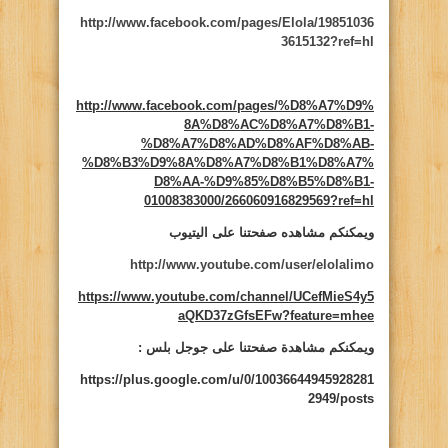
http://www.facebook.com/pages/Elola/19851036
3615132?ref=hl
http://www.facebook.com/pages/%D8%A7%D9%
8A%D8%AC%D8%A7%D8%B1-
%D8%A7%D8%AD%D8%AF%D8%AB-
%D8%B3%D9%8A%D8%A7%D8%B1%D8%A7%
D8%AA-%D9%85%D8%B5%D8%B1-
01008383000/266060916829569?ref=hl
ويمكنكم مشاهده صفحتنا على اليتيوب
http://www.youtube.com/user/elolalimo
https://www.youtube.com/channel/UCefMieS4y5
aQKD37zGfsEFw?feature=mhee
ويمكنكم مشاهدة صفحتنا على جوجل بلس :
https://plus.google.com/u/0/10036644945928281
2949/posts