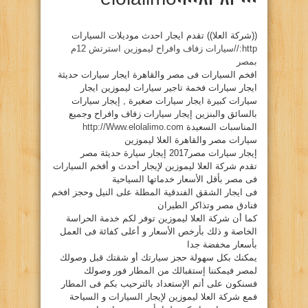
((شركة العلا)) تقدم ايجار احدث موديلات السيارات
http://سيارات زفاف وافراح ليموزين استرتش 12م
بمصر
افخم السيارات فى مصر والقاهرة ايجار سيارات حديثة
ايجار سيارات فخمة تاجير سيارات ليموزين ايجار
سيارات كبيرة ايجار سيارات صغيرة , إيجار سيارات
بالسائق والبنزين إيجار سيارات زفاف وافراح وجميع
المناسبات السعيدة
http://Www.elolalimo.com
سيارات مصر والقاهرة العلا ليموزين
إيجار سيارات مصر2017 إيجار سيارة حديثة مصر
تقدم شركة العلا ليموزين لإيجار أحدث و أفخم السيارات
فى مصر بأقل الأسعار خدماتها السياحية
فى ايجار الشقق الفندقية المطلة على النيل وحجز افخم
فنادق مصر وتذاكر الطيران
كما أن شركة العلا ليموزين توفر لكم خدمة الحراسة
الخاصة و ذلك بأرخص الأسعار و أعلى كفائة فى العمل
بأسعار مخفضة جدا
يمكنك بكل سهولة حجز سيارتك أو شقتك قبل وصولك
لمصر فيمكننا إستقبالك من المطار فور وصولك
فسنكون على أتم الإستعداد بالترحيب بكم فى المطار
فمع شركة العلا ليموزين لإيجار السيارات و السياحة