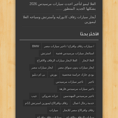
العلا ليمو لتأجير احدث سيارات مرسيدس 2026
بشكلها الجديد المتطور ……
أيجار سيارات زفاف كابورليه وأسترتش وسياحه العلا
ليموزين
الأكثر بحثاً
/ سيارات زفاف وافراح / تاجير سيارات مصر
BMW
استائجار سيارات مرسيدس فخمة
استرتش
العلا لايجار
العلا لايجار سيارات الزفاف والافراح
ايجار سيارات بدون سواق مصر
ايجار سيارات مصر
بودي جاراد حراسة شخصية
بورش
بى ام دبليو
تاجير
تاجير سيارات مرسيدس
تاجير سيارات مرسيدس فارهة
تاجير مرسيدس المهندسين
جراند شروكي
جيب
خدمة رجال اعمال
زفاف وافراااح ليموزين اسنرتش 12م
زفاف وافراااح مصر للايجار
سيارات
سيارات الزفاف والافراح
سيارات زفاف وافراح