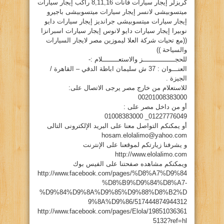
كريزلر إيجار سيارات فانات 8,11,16 راكب إيجار سيارات
ميتسوبيشى لانسر إيجار سيارات ميتسوبيشى باجيرو
إيجار سيارات ميتسوبيشى جرانديز إيجار سيارات دايو
نوبيرا إيجار سيارات دايو لانوس إيجار سيارات اسبرانزا
((مع تحيات شركة العلا ليموزين مصر لايجار السيارات
والسياحة ))
للحجــــــــــــــــز والاستعــــــــلام :-
العنـــوان : 37 ش سليمان اباظة الدقي – القاهرة /
الجيزة .
للاستعلام من خارج مصر يرجى الاتصال على:
00201008383000
أو من داخل مصر على :
01227776049_ 01008383000
أو يمكنكم التواصل معنا على البريد الإلكترونى التالى
hosam.elolalimo@yahoo.com
و يشرفنا زيارتكم لموقعنا على الإنترنت
http://www.elolalimo.com
ويمكنكم مشاهده صفحتنا على الفيس بوك
http://www.facebook.com/pages/%D8%A7%D9%84
%D8%B9%D9%84%D8%A7-
%D9%84%D9%8A%D9%85%D9%88%D8%B2%D
9%8A%D9%86/517444874944312
http://www.facebook.com/pages/Elola/19851036361
5132?ref=hl