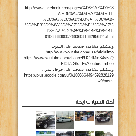
http://www.facebook.com/pages/%D8%A7%D9%8
A%D8%AC%D8%A7%D8%B1-
%D8%A7%D8%AD%D8%AF%D8%AB-
%D8%B3%D9%8A%D8%A7%D8%B1%D8%A7%
D8%AA-%D9%85%D8%B5%D8%B1-
01008383000/266060916829569?ref=hl
ويمكنكم مشاهده صفحتنا على اليتيوب
http://www.youtube.com/user/elolalimo
https://www.youtube.com/channel/UCefMieS4y5aQ
KD37zGfsEFw?feature=mhee
ويمكنكم مشاهدة صفحتنا على جوجل بلس :
https://plus.google.com/u/0/1003664494592828129
49/posts
أكثر السيارات إيجار