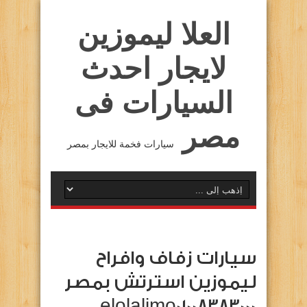
العلا ليموزين
لايجار احدث
السيارات فى
مصر
سيارات فخمة للايجار بمصر
سيارات زفاف وافراح
ليموزين استرتش بمصر
elolalimo01008383000