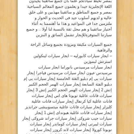
بمصر نحيط سيادتكم علما بأن جميع سائقينا يجيدون
اللغة الإنجليزية جيدا و يعلمون جميع المعالم السياحية
بمصر و جميع المناطق و سائقينا مهذبين و على خلق
عالية و لديهم أسلوب جيد فى الحديث و الحوار و
ملتزمين جدا فى المواعيد و هذا ما أهتممنا به أثناء
أختيار سائقينا و هم محل ثقة بالنسبة لنا أولا .. و جميع
سيارتنا المتوفرةللإيجار تشمل السائق و البنزين
جميع السيارات مكيفة ومزودة بجميع وسائل الراحة
والرفاهية
– ايجار سيارات كابورليه – ايجار سيارات لينكولين
استرتش ليموزين
ايجار سيارات مرسيدس بانوراما ايجار سيارات
مرسيدس عيون ايجار سيارات مرسيدس فياجرا إيجار
سيارات بى إم دبليو الفئة الخامسة إيجار سيارات بى إم
دبليو الفئة السابعة إيجار سيارات الهمر الحجم الكبير
إتش 2 إيجار سيارات الهمر الحجم الكبير إتش 3 إيجار
سيارات فانات عائلية تويوتا هاى اس إيجار سيارات
فانات عائلية كيا كرنفال إيجار سيارات فانات عائلية
كليزلر إيجار سيارات فانات عائلية ميتسوبيشى جرانديز
إيجار سيارات فانات عائلية هيونداى إتش 1 إيجار
سيارات جيب شروكى إيجار سيارات جراند شروكى إيجار
سيارات ليبرتى إيجار سيارات كوماندر إيجار سيارات
تويوتا كورولا إيجار سيارات لاند كروزر إيجار سيارات