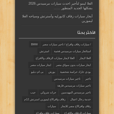
العلا ليمو لتأجير احدث سيارات مرسيدس 2026
بشكلها الجديد المتطور ……
أيجار سيارات زفاف كابورليه وأسترتش وسياحه العلا
ليموزين
الأكثر بحثاً
/ سيارات زفاف وافراح / تاجير سيارات مصر
BMW
استائجار سيارات مرسيدس فخمة
استرتش
العلا لايجار
العلا لايجار سيارات الزفاف والافراح
ايجار سيارات بدون سواق مصر
ايجار سيارات مصر
بودي جاراد حراسة شخصية
بورش
بى ام دبليو
تاجير
تاجير سيارات مرسيدس
تاجير سيارات مرسيدس فارهة
تاجير مرسيدس المهندسين
جراند شروكي
جيب
خدمة رجال اعمال
زفاف وافراااح ليموزين اسنرتش 12م
زفاف وافراااح مصر للايجار
سيارات
سيارات الزفاف والافراح
سيارات زفاف وافراح