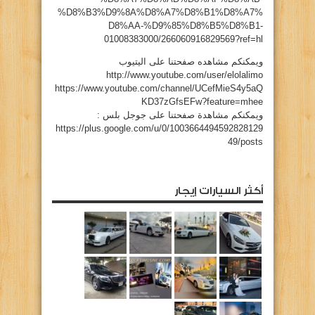
%D8%B3%D9%8A%D8%A7%D8%B1%D8%A7%
D8%AA-%D9%85%D8%B5%D8%B1-
01008383000/266060916829569?ref=hl
ويمكنكم مشاهده صفحتنا على اليتيوب
http://www.youtube.com/user/elolalimo
https://www.youtube.com/channel/UCefMieS4y5aQ
KD37zGfsEFw?feature=mhee
ويمكنكم مشاهدة صفحتنا على جوجل بلس :
https://plus.google.com/u/0/1003664494592828129
49/posts
أكثر السيارات إيجار