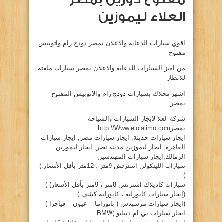
العلاء ليموزين
اقوي سيارات الدعاية والاعلان بمصر دودج رام واتوبيس
مفتوح
من اميز السيارات للدعايه والاعلان بمصر سيارات ملفته
للانظار
اشهر محلاك بسيارات دودج رام والاتوبيس المفتوح
بمصر ….
شركة العلا لايجار السيارات والسياحة
بمصر
http://Www.elolalimo.com
ايجار سيارات حديثة, ايجار سيارات مصر, ايجار سيارات
القاهرة, ايجار ليموزين مدينة نصر, ايجار ليموزين
الزمالك,ايجار سيارات المهندسين
سيارات اللينكولن استرتش 9متر ، 12متر بأقل الأسعار.)
)
سيارات كاديلاك استرتش 8متر ، 9متر بأقل الأسعار) )
(إيجار سيارات كابورليه ، كابورليه كشف )
(ايجار سيارات مرسيدس ( بانوراما _ عيون _ فياجرا )
ايجار سيارات بي ام دبيليو )BMW