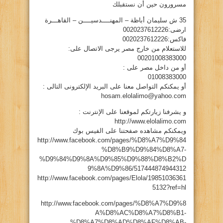
مسرورون حين أن نستقبلك
35 ش سليمان أباظة – المهنــــدسيــــن – القاهـــرة
ارضى:0020237612226
فاكس:0020237612226
للاستعلام من خارج مصر يرجى الاتصال على:
00201008383000
أو من داخل مصر على :
01008383000
أو يمكنكم التواصل معنا على البريد الإلكترونى التالى :
hosam.elolalimo@yahoo.com
و يشرفنا زيارتكم لموقعنا على الإنترنت :
http://www.elolalimo.com
ويمكنكم مشاهده صفحتنا على الفيس بوك
http://www.facebook.com/pages/%D8%A7%D9%84
%D8%B9%D9%84%D8%A7-
%D9%84%D9%8A%D9%85%D9%88%D8%B2%D
9%8A%D9%86/517444874944312
http://www.facebook.com/pages/Elola/19851036361
5132?ref=hl
http://www.facebook.com/pages/%D8%A7%D9%8
A%D8%AC%D8%A7%D8%B1-
%D8%A7%D8%AD%D8%AF%D8%AB-