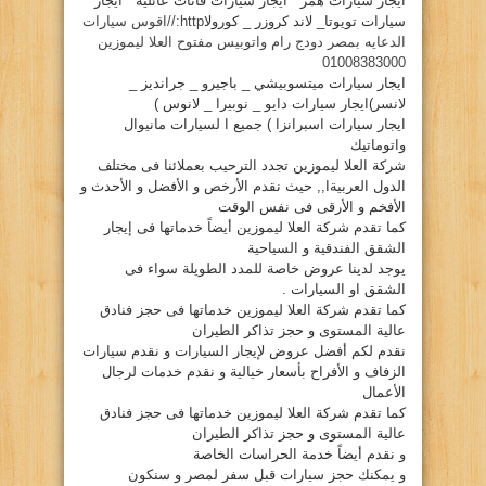
ايجار سيارات همر ” ايجار سيارات فانات عائلية ” ايجار
سيارات تويوتا_ لاند كروزر _ كورولا
http://اقوس سيارات
الدعايه بمصر دودج رام واتوبيس مفتوح العلا ليموزين
01008383000
ايجار سيارات ميتسوبيشي _ باجيرو _ جرانديز _
لانسر)ايجار سيارات دايو _ نوبيرا _ لانوس )
ايجار سيارات اسبرانزا ) جميع ا لسيارات مانيوال
واتوماتيك
شركة العلا ليموزين تجدد الترحيب بعملائنا فى مختلف
الدول العربيةا,, حيث نقدم الأرخص و الأفضل و الأحدث و
الأفخم و الأرقى فى نفس الوقت
كما تقدم شركة العلا ليموزين أيضاً خدماتها فى إيجار
الشقق الفندقية و السياحية
يوجد لدينا عروض خاصة للمدد الطويلة سواء فى
الشقق او السيارات .
كما تقدم شركة العلا ليموزين خدماتها فى حجز فنادق
عالية المستوى و حجز تذاكر الطيران
نقدم لكم أفضل عروض لإيجار السيارات و نقدم سيارات
الزفاف و الأفراح بأسعار خيالية و نقدم خدمات لرجال
الأعمال
كما تقدم شركة العلا ليموزين خدماتها فى حجز فنادق
عالية المستوى و حجز تذاكر الطيران
و نقدم أيضاً خدمة الحراسات الخاصة
و يمكنك حجز سيارات قبل سفر لمصر و سنكون