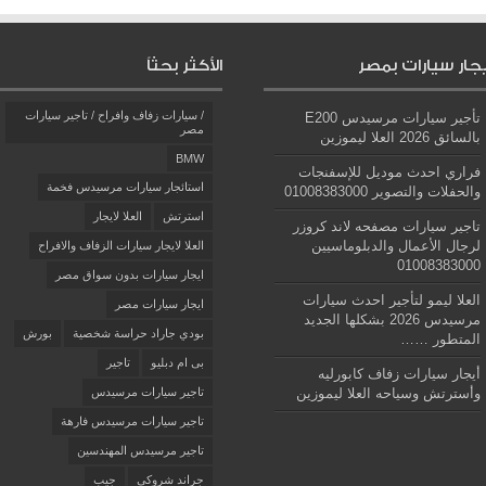
يجار سيارات بمصر
الأكثر بحثاً
/ سيارات زفاف وافراح / تاجير سيارات
تأجير سيارات مرسيدس E200
مصر
بالسائق 2026 العلا ليموزين
BMW
فراري احدث موديل للإسفنجات
استائجار سيارات مرسيدس فخمة
والحفلات والتصوير 01008383000
استرتش
العلا لايجار
تاجير سيارات مصفحه لاند كروزر
لرجال الأعمال والدبلوماسيين
العلا لايجار سيارات الزفاف والافراح
01008383000
ايجار سيارات بدون سواق مصر
العلا ليمو لتأجير احدث سيارات
ايجار سيارات مصر
مرسيدس 2026 بشكلها الجديد
بودي جاراد حراسة شخصية
بورش
المتطور ……
بى ام دبليو
تاجير
أيجار سيارات زفاف كابورليه
وأسترتش وسياحه العلا ليموزين
تاجير سيارات مرسيدس
تاجير سيارات مرسيدس فارهة
تاجير مرسيدس المهندسين
جراند شروكي
جيب