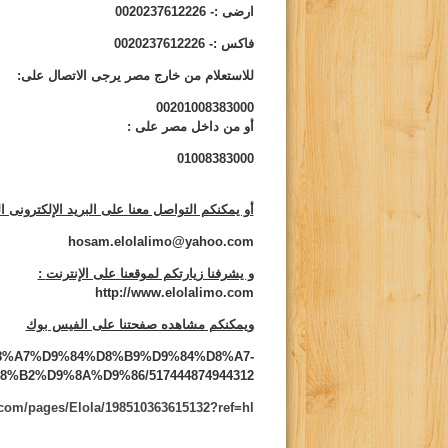
ارضى :- 0020237612226
فاكس :- 0020237612226
للاستعلام من خارج مصر يرجى الاتصال على:
00201008383000
أو من داخل مصر على
:
01008383000
أو يمكنكم التواصل معنا على البريد الإلكترونى ال
hosam.elolalimo@yahoo.com
و يشرفنا زيارتكم لموقعنا على الإنترنت
:
http://www.elolalimo.com
ويمكنكم مشاهده صفحتنا على الفيس بوك
s/%D8%A7%D9%84%D8%B9%D9%84%D8%A7-
B2%D9%8A%D9%86/517444874944312
com/pages/Elola/198510363615132?ref=hl