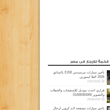
 فخمة للايجار فى مصر
تأجير سيارات مرسيدس E200 بالسائق
2026 العلا ليموزين
13/07/2026
فراري احدث موديل للإسفنجات والحفلات
والتصوير 01008383000
20/05/2026
تاجير سيارات مصفحه لاند كروزر لرجال