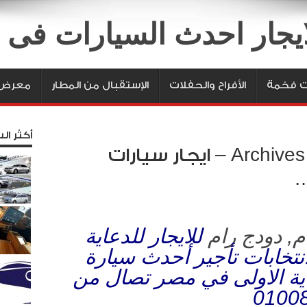
لايجار احدث السيارات فى
ت فخمة
الأفراح والحفلات
الإستقبال من المطار
معرض 
أكثر الس
سيارات دعاية وأعلان Archives – ايجار سيارات
…
م, دودج رام
للايجار للدعاية
نتخابات تأجير أحدث سيارة
اية الاولى في مصر تصال من