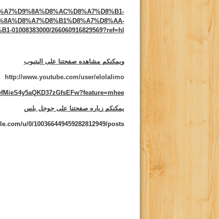
/%D8%A7%D9%8A%D8%AC%D8%A7%D8%B1-
%8A%D8%A7%D8%B1%D8%A7%D8%AA-
01008383000/266060916829569?ref=hl
ويمكنكم مشاهده صفحتنا على اليتيوب
http://www.youtube.com/user/elolalimo
CefMieS4y5aQKD37zGfsEFw?feature=mhee
يمكنكم زياره صفحتنا على جوجل بلس
gle.com/u/0/100366449459282812949/posts