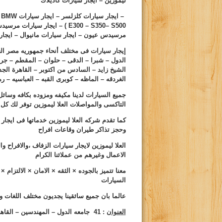
ليموزين – ايجار سيارات كاديلاك
– ايجار سيارات كلزلسر – ايجار سيارات
BMW
–
S500
–
S350
–
E300
) – ايجار سيارات مرسيدس
مرسيدس عيون – ايجار سيارات مانيوال – ايجار س
إيجار سيارات فى مختلف أنحاء جمهوريه مصر العر
الدول – شبرا – الدقى – حلوان – المقطم – جر
الشيخ زايد – السادس من اكتوبر – القاهرة الج
الغردقه – الماظه – كوبرى القبه – العباسيه 
جميع السيارات لدينا مكيفه ومزوده بكافه وسائل 
التاكسى والمواصلات العلا ليموزين توفر لك كل 
كما تقدم شركه العلا ليموزين خدماتها فى ايج
وحجز تذاكر طيران وقاعات افراح
العلا ليموزين لايجار سيارات الزفاف ،والافراح 
الاعمال وغيرهم من عملائنا الكرام
معنا تتميز بالجوده × الثقه × الامان × الالتزا
السيارات
عالما بان جميع سائقينا يجديون مختلف اللغات و
العنوان
: 41 جامعه الدول – المهندسين – القاهره