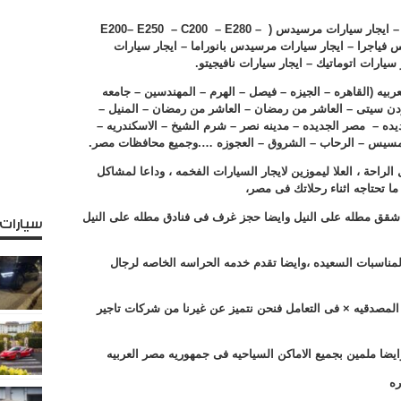
 ايجار سيارات مرسيدس (
–
E280
–
C200
–
E250
–
E200
 فياجرا – ايجار سيارات مرسيدس بانوراما – ايجار سيارات
يارات اتوماتيك – ايجار سيارات نافيجيتو.
بيه (القاهره – الجيزه – فيصل – الهرم – المهندسين – جامعه
دن سيتى – العاشر من رمضان – العاشر من رمضان – المنيل –
ديده – مصر الجديده – مدينه نصر – شرم الشيخ – الاسكندريه –
– رمسيس – الرحاب – الشروق – العجوزه ….وجميع محافظات مصر.
الراحة ، العلا ليموزين لايجار السيارات الفخمه ، وداعا لمشاكل
ما تحتاجه اثناء رحلاتك فى مصر،
ار شقق مطله على النيل وايضا حجز غرف فى فنادق مطله على النيل
سيارات
والمناسبات السعيده ،وايضا تقدم خدمه الحراسه الخاصه لرجال
م × المصدقيه × فى التعامل فنحن نتميز عن غيرنا من شركات تاجير
ايضا ملمين بجميع الاماكن السياحيه فى جمهوريه مصر العربيه