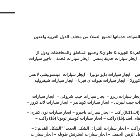
 للسياحة خدماتها لجميع العملاء من مختلف الدول العربيه واعدين
اهرة& الجيزة & حلوان& وجميع المناطق والمحافظات ودول ال
- ايجار سيارات حديثة بمصر – ايجار سيارات فخمة – تاجير سيارات
وس – ايجار سيارات دايو نوبيرا – ايجار سيارات ميتسوبيشى لانسر –
كورولا – ايجار سيارات هيوانداى فيرنا – ايجار سيارات شيفروليه
 سيارات اسبيرانزا – ايجار سيارات 4×4 – ايجار سيارات زيرو – ايجار سيارات جيب شروكى – ايجار سيارات
ت جيب ليبرتى – ايجار سيارات كوماندر – ايجار سيارات لاند كروز –
(
14
،
11
،
8
)راكب – ايجار سيارات باجيرو – ايجار سيارات تون كنترى –
 هاى اسى(
16
) راكب – ايجار سيارات كوستر تويوتا (16) راكب –
راكب – ايجار سيارات النترا :: الشكل الجديد””الشكل القديم:: –
ل الزمن الجميل – ايجار سيارات استرتش طويله – ايجار سيارات