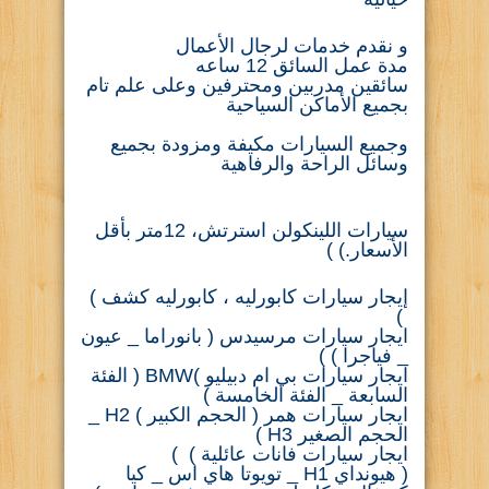
و نقدم خدمات لرجال الأعمال
مدة عمل السائق 12 ساعه
سائقين مدربين ومحترفين وعلى علم تام
بجميع الأماكن السياحية
وجميع السيارات مكيفة ومزودة بجميع
وسائل الراحة والرفاهية
سيارات اللينكولن استرتش، 12متر بأقل
الأسعار.) )
إيجار سيارات كابورليه ، كابورليه كشف )
)
ايجار سيارات مرسيدس ( بانوراما _ عيون
_ فياجرا ) )
ايجار سيارات بي ام دبيليو )BMW ( الفئة
السابعة _ الفئة الخامسة )
ايجار سيارات همر ( الحجم الكبير ) H2 _
الحجم الصغير H3 )
ايجار سيارات فانات عائلية ) )
( هيونداي H1 _ تويوتا هاي اس _ كيا