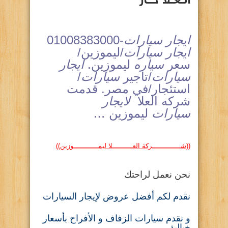
ايجار سيارات
-01008383000
ايجار سيارات
/ليموزين/
سعر
سياره
ليموزين.
ايجار
سيارات
/تاجير
سيارات
/
استئجار/في مصر. قدمت
شركه العلا
لايجار
سيارات
ليموزين
…
((شــــــــــــــركة العــــــــــلا ليمــــــــــــوزين))
نحن نعمل لراحتك
نقدم لكم أفضل عروض لإيجار السيارات
و نقدم سيارات الزفاف و الأفراح بأسعار
خيالية