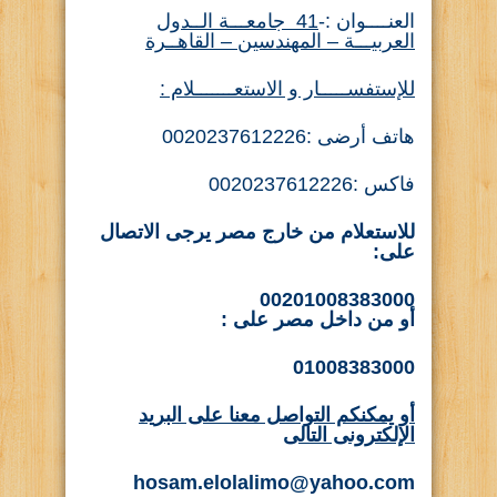
العنــــوان :-
41
جامعـــة الــدول
العربيـــة – المهندسين – القاهــرة
للإستفســـــار و الاستعـــــــلام :
هاتف أرضى :0020237612226
فاكس :0020237612226
للاستعلام من خارج مصر يرجى الاتصال
على:
00201008383000
أو من داخل مصر على
:
01008383000
أو يمكنكم التواصل معنا على البريد
الإلكترونى التالى
hosam.elolalimo@yahoo.com