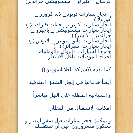
كرنفال _ كليزلر _ ميتسوبيشي جرانديز)
) ايجار سيارات تويوتا_ لاند كروزر _
كورولا )
ايجار سيارات كريزلر ( فانات 5 راكب) )
ايجار سيارات ميتسوبيشي _ باجيرو _
جرانديز _ لانسر) (
ايجار سيارات دايو _ نوبيرا _ لانوس ) )
ايجار سيارات اسبرانزا ) )
جميع ا لسيارات مانيوال واتوماتيك
أحدث الموديلات بأقل الاسعار
كما تقدم ((شركة العلا ليموزين))
أيضاً خدماتها فى إيجار الشقق الفندقية
و السياحية المطلة على النيل مباشراً
امكانية الاستقبال من المطار
و يمكنك حجز سيارات قبل سفر لمصر و
سنكون مسرورون حين أن نستقبلك