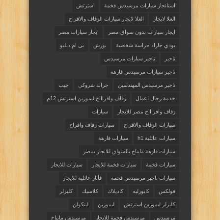
استائجار سيارات مرسيدس فخمة
استرتش
العلا لايجار
العلا لايجار سيارات الزفاف والافراح
ايجار سيارات بدون سواق مصر
ايجار سيارات مصر
بودي جاراد حراسة شخصية
بورش
بى ام دبليو
تاجير
تاجير سيارات مرسيدس
تاجير سيارات مرسيدس فارهة
تاجير مرسيدس المهندسين
جراند شروكي
جيب
خدمة رجال اعمال
زفاف وافراااح ليموزين اسنرتش 12م
زفاف وافراااح مصر للايجار
سيارات
سيارات الزفاف والافراح
سيارات زفاف وافراح
سيارات عائلية h1
سيارات فارهة
سيارات فارهة مايباخ بالسواق للايجار بمصر
سيارات فخمة
سيارات فخمة للايجار
سيارات للايجار
سيارات ناجير مرسيدس فخمة
فأنار عائلية للايجار
فولكس
كابورليه
كاديلاك
كلاسيك
كليزلر
كليزلر ليموزين استرتش
ليموزين
لينكولن
مرسيدس
مرسيدس فخمة للايجار
مرسيدس مايباخ