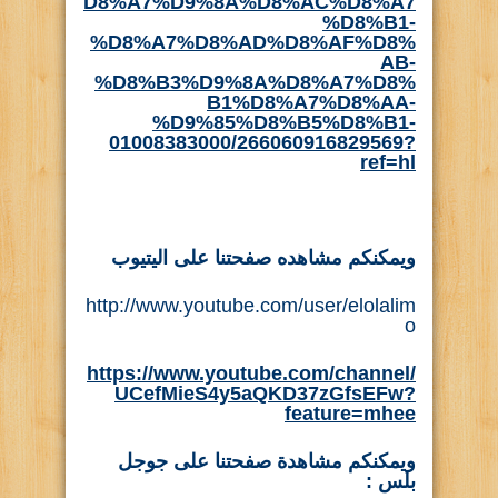
D8%A7%D9%8A%D8%AC%D8%A7
%D8%B1-
%D8%A7%D8%AD%D8%AF%D8%
AB-
%D8%B3%D9%8A%D8%A7%D8%
B1%D8%A7%D8%AA-
%D9%85%D8%B5%D8%B1-
01008383000/266060916829569?
ref=hl
ويمكنكم مشاهده صفحتنا على اليتيوب
http://www.youtube.com/user/elolalim
o
https://www.youtube.com/channel/
UCefMieS4y5aQKD37zGfsEFw?
feature=mhee
ويمكنكم مشاهدة صفحتنا على جوجل
بلس :