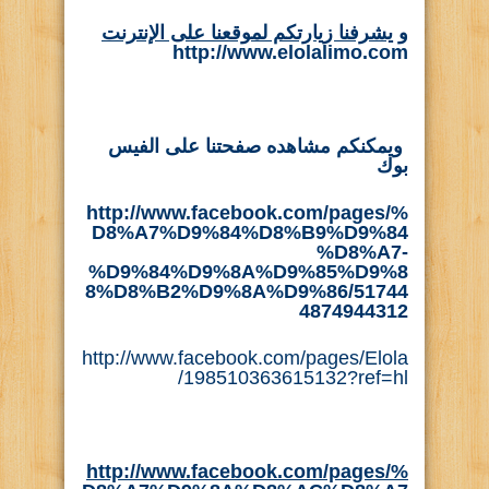
و يشرفنا زيارتكم لموقعنا على الإنترنت
http://www.elolalimo.com
ويمكنكم مشاهده صفحتنا على الفيس
بوك
http://www.facebook.com/pages/%
D8%A7%D9%84%D8%B9%D9%84
%D8%A7-
%D9%84%D9%8A%D9%85%D9%8
8%D8%B2%D9%8A%D9%86/51744
4874944312
http://www.facebook.com/pages/Elola
/198510363615132?ref=hl
http://www.facebook.com/pages/%