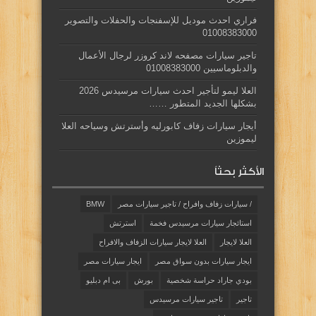
فراري احدث موديل للإسفنجات والحفلات والتصوير
01008383000
تاجير سيارات مصفحه لاند كروزر لرجال الأعمال
والدبلوماسيين 01008383000
العلا ليمو لتأجير احدث سيارات مرسيدس 2026
بشكلها الجديد المتطور ……
أيجار سيارات زفاف كابورليه وأسترتش وسياحه العلا
ليموزين
الأكثر بحثاً
/ سيارات زفاف وافراح / تاجير سيارات مصر
BMW
استائجار سيارات مرسيدس فخمة
استرتش
العلا لايجار
العلا لايجار سيارات الزفاف والافراح
ايجار سيارات بدون سواق مصر
ايجار سيارات مصر
بودي جاراد حراسة شخصية
بورش
بى ام دبليو
تاجير
تاجير سيارات مرسيدس