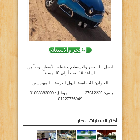
للحجز والاستعلام
اتصل بنا للحجز والاستعلام و خطط الأسعار يومياً من
الساعة 10 صباحاً إلى 10 مساءاً
العنوان: 41 جامعة الدول العربية – المهندسين
هاتف: 37612226 موبايل: 01008383000 –
01227776049
أكثر السيارات إيجار