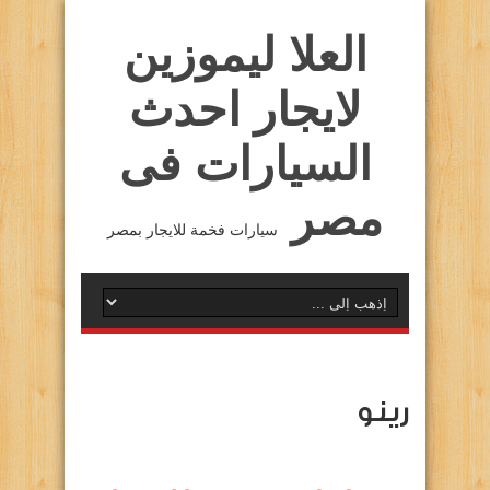
العلا ليموزين
لايجار احدث
السيارات فى
مصر
سيارات فخمة للايجار بمصر
رينو