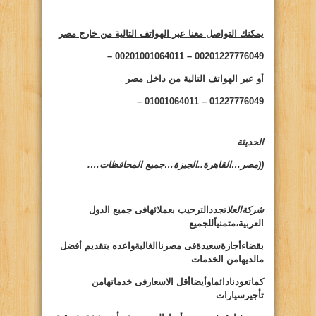
يمكنك التواصل معنا عبر الهواتف التالية من خارج مصر
00201227776049 – 00201001064011 –
أو عبر الهواتف التالية من داخل مصر
01227776049 – 01001064011 –
الحديثة
((مصر…القاهرة..الجيزة…جميع المحافظات….
شركةالعلا
تجددالترحيب بعملائهافى جميع الدول
العربية،متمنياًللجميع
بقضاءأجازةسعيدةفى مصرناالغاليةواعده بتقديم أفضل
مالديهامن الخدمات
كماتعودنادائماوأيضاأقل الاسعارفى خدماتهامن
تأجيرسيارات