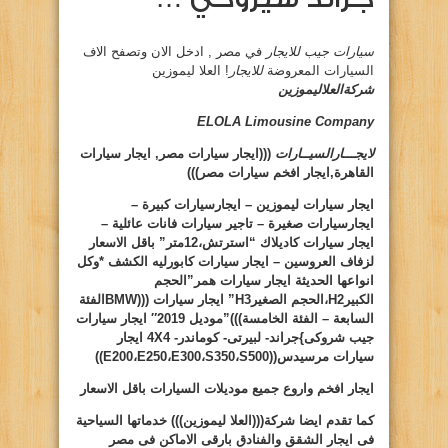
سيارات جيب للايجار
في مصر , ادخل الان وتصفح الاف
السيارات المعروضة
للايجار
! العلا ليموزين
شركةالعلاليموزين
ELOLA Limousine Company
لايجـــارالسيــارات
(((ايجار سيارات مصر, ايجار سيارات
القاهرة,ايجار افخم سيارات مصر)))
ايجار سيارات ليموزين – ايجارسيارات كبيرة –
ايجارسيارات صغيرة – تاجير سيارات فانات عائلية –
ايجار سيارات كاديلاك “استرتش،12متر” باقل الاسعار
لزفاف العروسين – ايجار سيارات كابورليه الكشف *وكل
انواعها الحديثة ايجار سيارات همر”الحجم
الكبير
H2
،الحجم الصغير
H3
” ايجار سيارات (((
BMW
الفئة
السابعة – الفئة الخامسة)))”موديل 2019″ ايجار سيارات
جيب شروكى
}
جراند- لبيرتى- كوماندر-
4X4
ايجار
سيارات مرسيدس((
S500
،
S350
،
E300
،
E250
،
E200
))
ايجار افخم واروع جميع موديلات السيارات باقل الاسعار
كما تقدم ايضا شركة(((العلا ليموزين))) خدماتها السياحية
فى ايجار الشقق والفنادق بارقى الاماكن فى مصر