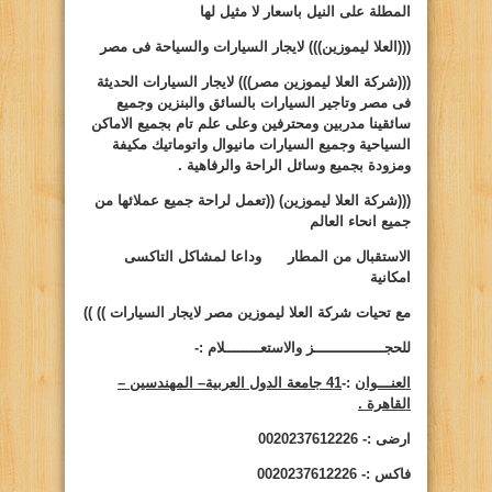
المطلة على النيل باسعار لا مثيل لها
(((العلا ليموزين)))
لايجار السيارات والسياحة فى مصر
(((شركة العلا ليموزين مصر)))
لايجار السيارات الحديثة
فى مصر وتاجير السيارات بالسائق والبنزين وجميع
سائقينا مدربين ومحترفين وعلى علم تام بجميع الاماكن
السياحية وجميع السيارات مانيوال واتوماتيك مكيفة
ومزودة بجميع وسائل الراحة والرفاهية .
(((شركة العلا ليموزين)
((
تعمل لراحة جميع عملائها من
جميع انحاء العالم
الاستقبال من المطار وداعا لمشاكل التاكسى
امكانية
مع تحيات شركة العلا ليموزين مصر لايجار السيارات ))
))
للحجــــــــــــــــز والاستعــــــــلام :-
العنـــوان
:-
41 جامعة الدول العربية– المهندسين –
القاهرة .
ارضى :- 0020237612226
فاكس :- 0020237612226