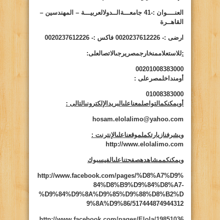
العنــــوان :-
41
جامعـــةالــدولالعربيـــة – المهندسين –
القاهــرة
ارضى :- 0020237612226 فاكس :- 0020237612226
:
للاستعلاممنخارجمصريرجىالاتصالعلى:
00201008383000
أومنداخلمصرعلى
:
01008383000
أويمكنكمالتواصلمعناعلىالبريدالإلكترونىالتالى
:
hosam.elolalimo@yahoo.com
ويشرفنازيارتكملموقعناعلىالإنترنت
:
http://www.elolalimo.com
ويمكنكممشاهدهصفحتناعلىالفيسبوك
http://www.facebook.com/pages/%D8%A7%D9%
84%D8%B9%D9%84%D8%A7-
%D9%84%D9%8A%D9%85%D9%88%D8%B2%D
9%8A%D9%86/517444874944312
http://www.facebook.com/pages/Elola/19851036