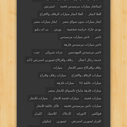
استائجار سيارات مرسيدس فخمة
استرتش
العلا لايجار
العلا لايجار سيارات الزفاف والافراح
ايجار سيارات بدون سواق مصر
ايجار سيارات مصر
بودي جاراد حراسة شخصية
بورش
بى ام دبليو
تاجير
تاجير سيارات مرسيدس
تاجير سيارات مرسيدس فارهة
تاجير مرسيدس المهندسين
جراند شروكي
جيب
خدمة رجال اعمال
زفاف وافراااح ليموزين اسنرتش 12م
زفاف وافراااح مصر للايجار
سيارات
سيارات الزفاف والافراح
سيارات زفاف وافراح
سيارات عائلية h1
سيارات فارهة
سيارات فارهة مايباخ بالسواق للايجار بمصر
سيارات فخمة
سيارات فخمة للايجار
سيارات للايجار
سيارات ناجير مرسيدس فخمة
فأنار عائلية للايجار
فولكس
كابورليه
كاديلاك
كلاسيك
كليزلر
كليزلر ليموزين استرتش
ليموزين
لينكولن