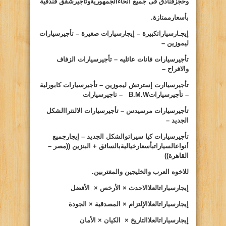
وحجزفنادق فى جميع أنحاءالجمهوريةوتأجيرشقق فندقية
بأسعارممتازة.
إيجـارسياراتكبيرة – إيجارسيارات صغيرة – تأجيرسيارات
ليموزين –
تأجيرسيارات فانات عائليه – تأجيرسيارات الزفاف
والافراح –
تأجيرسياارت إسترتش ليموزين – تأجيرسيارات كابورلية
– تأجيرسيارات
B.M.W
– تاجيرسيارات
تأجيرسيارات مرسيدس – تأجيرسيارات الالنتراالشكل
الجديد –
تأجيرسيارات كيا سيراتوالشكل الجديد – إيجارجميع
أنواعالسياراتبأسعارخياليةبالسائق + البنزين ((مصر –
القاهرة))
للاخوه العرب والخليجين والمغتربين.
إيجارسيارات
العلا
الاحدث × الأرخص × الأفضل
إيجارسيارات
العلا
الإلتزام × المصدقية × الجودة
إيجارسيارات
العلا
التاريخ × الكيان × الأمان