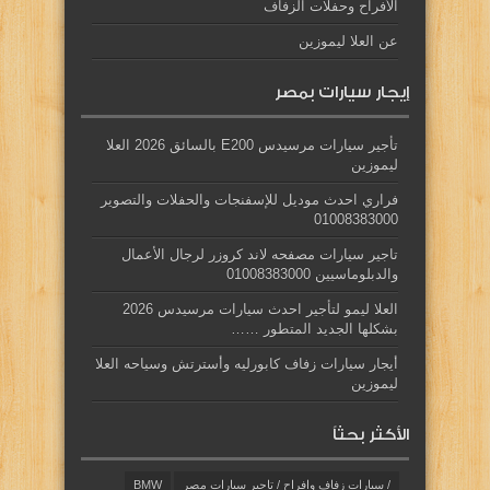
الأفراح وحفلات الزفاف
عن العلا ليموزين
إيجار سيارات بمصر
تأجير سيارات مرسيدس E200 بالسائق 2026 العلا
ليموزين
فراري احدث موديل للإسفنجات والحفلات والتصوير
01008383000
تاجير سيارات مصفحه لاند كروزر لرجال الأعمال
والدبلوماسيين 01008383000
العلا ليمو لتأجير احدث سيارات مرسيدس 2026
بشكلها الجديد المتطور ……
أيجار سيارات زفاف كابورليه وأسترتش وسياحه العلا
ليموزين
الأكثر بحثاً
/ سيارات زفاف وافراح / تاجير سيارات مصر
BMW