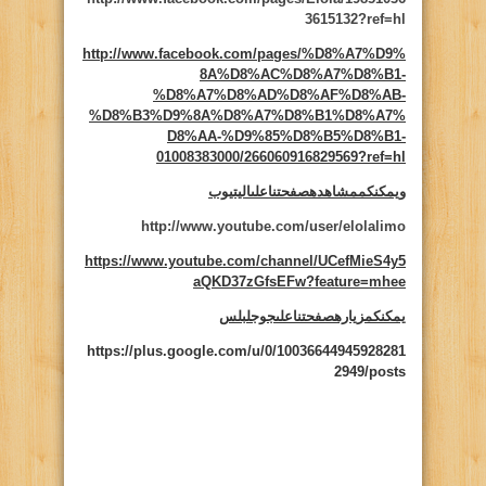
3615132?ref=hl
http://www.facebook.com/pages/%D8%A7%D9%
8A%D8%AC%D8%A7%D8%B1-
%D8%A7%D8%AD%D8%AF%D8%AB-
%D8%B3%D9%8A%D8%A7%D8%B1%D8%A7%
D8%AA-%D9%85%D8%B5%D8%B1-
01008383000/266060916829569?ref=hl
ويمكنكممشاهدهصفحتناعلىاليتيوب
http://www.youtube.com/user/elolalimo
https://www.youtube.com/channel/UCefMieS4y5
aQKD37zGfsEFw?feature=mhee
يمكنكمزيارهصفحتناعلىجوجلبلس
https://plus.google.com/u/0/10036644945928281
2949/posts