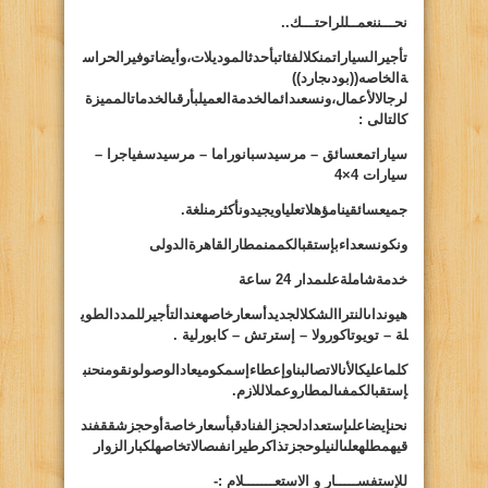
نحـــننعمــللراحتـــك..
تأجيرالسياراتمنكلالفئاتبأحدثالموديلات،وأيضاتوفيرالحراس
ةالخاصه((
بودىجارد
))
لرجالالأعمال،ونسعىدائمالخدمةالعميلبأرقى
الخدماتالمميزة
كالتالى :
سياراتمعسائق – مرسيدسبانوراما – مرسيدسفياجرا –
سيارات 4×4
جميعسائقينامؤهلاتعلياويجيدونأكثرمنلغة.
ونكونسعداءبإستقبالكممنمطارالقاهرةالدولى
خدمةشاملةعلىمدار 24 ساعة
هيونداىالنتراالشكلالجديدأسعارخاصهعندالتأجيرللمددالطوي
لة – تويوتاكورولا – إسترتش – كابورلية .
كلماعليكالأنالاتصالبناوإعطاءإسمكوميعادالوصولونقومنحنب
إستقبالكمفىالمطاروعملاللازم.
نحنإيضاعلىإستعدادلحجزالفنادقبأسعارخاصةأوحجزشققفند
قيهمطلهعلىالنيلوحجزتذاكرطيرانفىصالاتخاصهلكبارالزوار
للإستفســـــار و الاستعـــــــلام :-