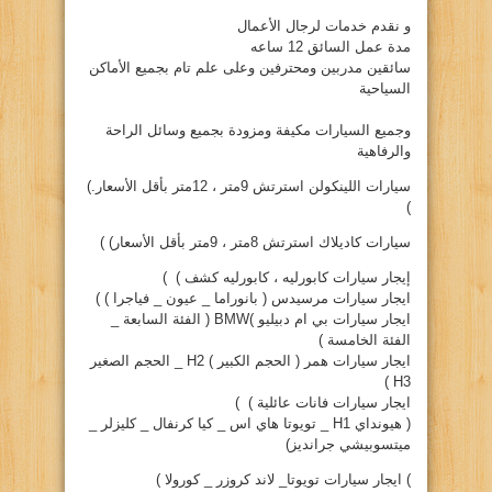
و نقدم خدمات لرجال الأعمال
مدة عمل السائق 12 ساعه
سائقين مدربين ومحترفين وعلى علم تام بجميع الأماكن
السياحية
وجميع السيارات مكيفة ومزودة بجميع وسائل الراحة
والرفاهية
سيارات اللينكولن استرتش 9متر ، 12متر بأقل الأسعار.)
)
سيارات كاديلاك استرتش 8متر ، 9متر بأقل الأسعار) )
إيجار سيارات كابورليه ، كابورليه كشف ) )
ايجار سيارات مرسيدس ( بانوراما _ عيون _ فياجرا ) )
ايجار سيارات بي ام دبيليو )BMW ( الفئة السابعة _
الفئة الخامسة )
ايجار سيارات همر ( الحجم الكبير ) H2 _ الحجم الصغير
H3 )
ايجار سيارات فانات عائلية ) )
( هيونداي H1 _ تويوتا هاي اس _ كيا كرنفال _ كليزلر _
ميتسوبيشي جرانديز)
) ايجار سيارات تويوتا_ لاند كروزر _ كورولا )