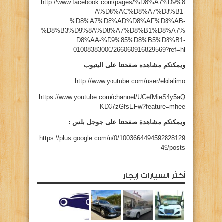
http://www.facebook.com/pages/%D8%A7%D9%8
A%D8%AC%D8%A7%D8%B1-
%D8%A7%D8%AD%D8%AF%D8%AB-
%D8%B3%D9%8A%D8%A7%D8%B1%D8%A7%
D8%AA-%D9%85%D8%B5%D8%B1-
01008383000/266060916829569?ref=hl
ويمكنكم مشاهده صفحتنا على اليتيوب
http://www.youtube.com/user/elolalimo
https://www.youtube.com/channel/UCefMieS4y5aQ
KD37zGfsEFw?feature=mhee
ويمكنكم مشاهدة صفحتنا على جوجل بلس :
https://plus.google.com/u/0/1003664494592828129
49/posts
أكثر السيارات إيجار