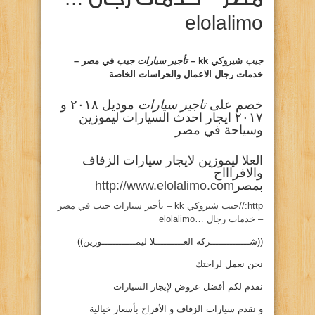
elolalimo
جيب
شيروكي kk –
تأجير سيارات جيب
في مصر –
خدمات رجال الاعمال والحراسات الخاصة
خصم على
تاجير سيارات
موديل ٢٠١٨ و
٢٠١٧ ايجار احدث السيارات ليموزين
وسياحة في مصر
العلا ليموزين
لايجار سيارات الزفاف
والافراااح
بمصر
http://www.elolalimo.com
http://جيب شيروكي kk – تأجير سيارات جيب في مصر
– خدمات رجال …elolalimo
((شــــــــــــــركة العــــــــــلا ليمــــــــــــوزين))
نحن نعمل لراحتك
نقدم لكم أفضل عروض لإيجار السيارات
و نقدم سيارات الزفاف و الأفراح بأسعار خيالية