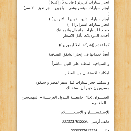
ايجار سيارات كريزلر ( فانات 5 راكب) )
ايجار سيارات ميتسوبيشي _ باجيرو _ جرانديز _ لانسر)
(
ايجار سيارات دايو _ نوبيرا _ لانوس ) )
ايجار سيارات اسبرانزا ) )
جميع ا لسيارات مانيوال واتوماتيك
أحدث الموديلات بأقل الاسعار
كما تقدم ((شركة العلا ليموزين))
أيضاً خدماتها فى إيجار الشقق الفندقية
و السياحية المطلة على النيل مباشراً
امكانية الاستقبال من المطار
و يمكنك حجز سيارات قبل سفر لمصر و سنكون
مسرورون حين أن نستقبلك
العنــــوان :-41 جامعـــة الــدول العربيـــة – المهندسين
– القاهــرة
للإستفســـــار و الاستعـــــــلام :
هاتف أرضى :0020237612226
فاكس :0020237612226