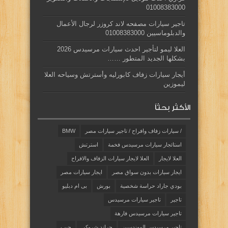
01008383000
تاجير سيارات مصفحه لاند كروزر لرجال الأعمال
والدبلوماسيين 01008383000
العلا ليمو لتأجير احدث سيارات مرسيدس 2026
بشكلها الجديد المتطور ……
أيجار سيارات زفاف كابورليه وأسترتش وسياحه العلا
ليموزين
الأكثر بحثاً
/ سيارات زفاف وافراح / تاجير سيارات مصر
BMW
استائجار سيارات مرسيدس فخمة
استرتش
العلا لايجار
العلا لايجار سيارات الزفاف والافراح
ايجار سيارات بدون سواق مصر
ايجار سيارات مصر
بودي جاراد حراسة شخصية
بورش
بى ام دبليو
تاجير
تاجير سيارات مرسيدس
تاجير سيارات مرسيدس فارهة
تاجير مرسيدس المهندسين
جراند شروكي
جيب