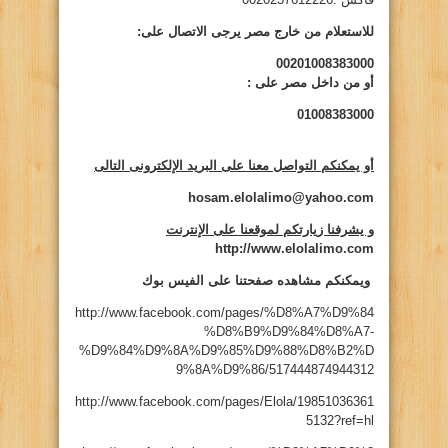
للاستعلام من خارج مصر يرجى الاتصال على:
00201008383000
أو من داخل مصر على
:
01008383000
أو يمكنكم التواصل معنا على البريد الإلكترونى التالى
hosam.elolalimo@yahoo.com
و يشرفنا زيارتكم لموقعنا على الإنترنت
http://www.elolalimo.com
ويمكنكم مشاهده صفحتنا على الفيس بوك
http://www.facebook.com/pages/%D8%A7%D9%84
%D8%B9%D9%84%D8%A7-
%D9%84%D9%8A%D9%85%D9%88%D8%B2%D
9%8A%D9%86/517444874944312
http://www.facebook.com/pages/Elola/19851036361
5132?ref=hl