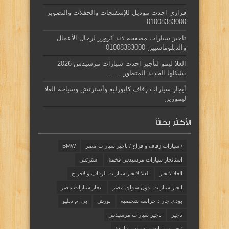
فراري احدث موديل للإسفنجات والحفلات والتصوير
01008383000
تاجير سيارات مصفحه لاند كروزر لرجال الأعمال
والدبلوماسيين 01008383000
العلا ليمو لتأجير احدث سيارات مرسيدس 2026
بشكلها الجديد المتطور ……
أيجار سيارات زفاف كابورليه وأسترتش وسياحه العلا
ليموزين
الأكثر بحثاً
/ سيارات زفاف وافراح / تاجير سيارات مصر
BMW
استائجار سيارات مرسيدس فخمة
استرتش
العلا لايجار
العلا لايجار سيارات الزفاف والافراح
ايجار سيارات بدون سواق مصر
ايجار سيارات مصر
بودي جاراد حراسة شخصية
بورش
بى ام دبليو
تاجير
تاجير سيارات مرسيدس
تاجير سيارات مرسيدس فارهة