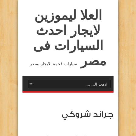
العلا ليموزين
لايجار احدث
السيارات فى
مصر
سيارات فخمة للايجار بمصر
جراند شروكي