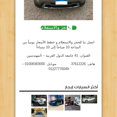
للحجز والاستعلام
اتصل بنا للحجز والاستعلام و خطط الأسعار يومياً من
الساعة 10 صباحاً إلى 10 مساءاً
العنوان: 41 جامعة الدول العربية – المهندسين
هاتف: 37612226 موبايل: 01008383000 –
01227776049
أكثر السيارات إيجار