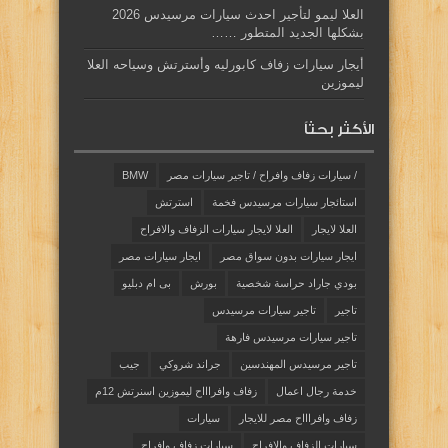
العلا ليمو لتأجير احدث سيارات مرسيدس 2026
بشكلها الجديد المتطور ……
أيجار سيارات زفاف كابورليه وأسترتش وسياحه العلا
ليموزين
الأكثر بحثاً
/ سيارات زفاف وافراح / تاجير سيارات مصر
BMW
استائجار سيارات مرسيدس فخمة
استرتش
العلا لايجار
العلا لايجار سيارات الزفاف والافراح
ايجار سيارات بدون سواق مصر
ايجار سيارات مصر
بودي جاراد حراسة شخصية
بورش
بى ام دبليو
تاجير
تاجير سيارات مرسيدس
تاجير سيارات مرسيدس فارهة
تاجير مرسيدس المهندسين
جراند شروكي
جيب
خدمة رجال اعمال
زفاف وافراااح ليموزين اسنرتش 12م
زفاف وافراااح مصر للايجار
سيارات
سيارات الزفاف والافراح
سيارات زفاف وافراح