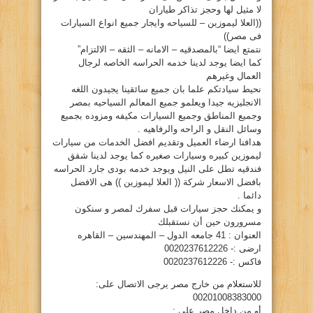
لا مثيل لها وحجز تذاكر طياران
((العلا ليموزين – للسياحه وايجار جميع انواع السيارات
فى مصر))
نتمتع ايضا “بالمصدقيه – الامانه – الثقه – الالتزام”
كما ايضا يوجد لدينا خدمه الحراسه الخاصه لرجال
العمال وغيرهم
نحيط سيادتكم علما بان جميع سائقينا يجيدون اللغه
الانجليزيه جيدا ويعلمو جميع المعالم السياحيه بمصر
وجميع المناطق وجميع السيارات مكيفه ومزوده بجميع
وسائل النقل و الراحه والرفاهيه .
هدافنا ارضاء العميل وتقديم افضل الخدمات من سيارات
ليموزين كبيره وسيارات صغيره كما يوجد لدينا شقق
فندقيه تطل على النيل ويوجد خدمه بودى جارد الحراسه
بافضل الاسعار شركة (( العلا ليموزين )) هى الافضل
دائما .
و يمكنك حجز سيارات قبل سفرك لمصر و سنكون
مسرورون حين أن نستقبلك
العنوان : 41 جامعه الدول – المهندسين – القاهره
ارضى :- 0020237612226
فاكس :- 0020237612226
للاستعلام من خارج مصر يرجى الاتصال على:
00201008383000
أو من داخل مصر على :