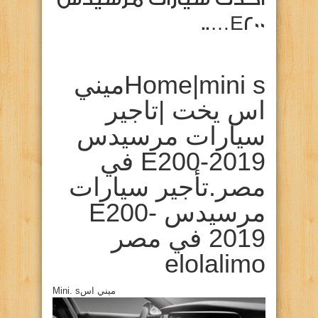
E200…..
Home|mini sميني
اس يخت |تاجير
سيارات مرسيدس
E200-2019 في
مصر.تأجير سيارات
مرسيدس E200-
2019 في مصر
elolalimo
Mini. sميني اس