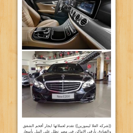
((شركه العلا ليموزين)) تقدم لعملائها ايجار أفخم الشقق
والفنادق بأرقى الاماكن فى مصر تطل على النيل بأسعار