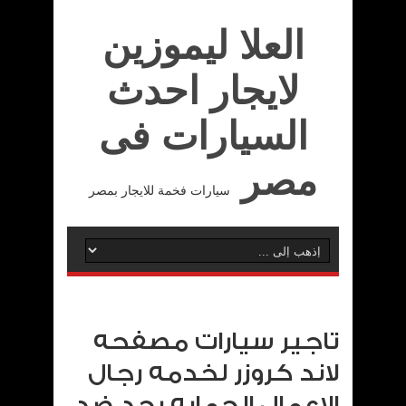
العلا ليموزين
لايجار احدث
السيارات فى
مصر
سيارات فخمة للايجار بمصر
تاجير سيارات مصفحه
لاند كروزر لخدمه رجال
الاعمال الحمايه بجد ضد