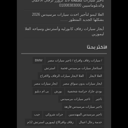
تاجير سيارات مصفحه لاند كروزر لرجال الأعمال
والدبلوماسيين 01008383000
العلا ليمو لتأجير احدث سيارات مرسيدس 2026
بشكلها الجديد المتطور ……
أيجار سيارات زفاف كابورليه وأسترتش وسياحه العلا
ليموزين
الأكثر بحثاً
/ سيارات زفاف وافراح / تاجير سيارات مصر
BMW
استائجار سيارات مرسيدس فخمة
استرتش
العلا لايجار
العلا لايجار سيارات الزفاف والافراح
ايجار سيارات بدون سواق مصر
ايجار سيارات مصر
بودي جاراد حراسة شخصية
بورش
بى ام دبليو
تاجير
تاجير سيارات مرسيدس
تاجير سيارات مرسيدس فارهة
تاجير مرسيدس المهندسين
جراند شروكي
جيب
خدمة رجال اعمال
زفاف وافراااح ليموزين اسنرتش 12م