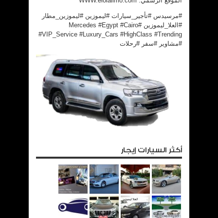
الموقع الرسمي: WWW.elolalimo.com
#مرسيدس #تأجير_سيارات #ليموزين #ليموزين_مطار
#العلا_ليموزين #Mercedes #Egypt #Cairo
#VIP_Service #Luxury_Cars #HighClass #Trending
#مشاوير #سفر #رحلات
أكثر السيارات إيجار