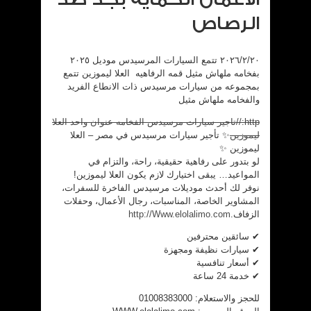
الرصاص
٢٠٢٦/٢/٢٠ تتمع السيارات المرسيدس موديل ٢٠٢٥
بفخامه ملهاش مثيل قمه الرفاهيه العلا ليموزين تتمع
بمجموعه من سيارات مرسيدس ذات الانطاع الفريد
والفخامه ملهاش مثيل
http://تاجير سيارات مرسيدس الفخامه عنوان واحد العلا
ليموزين
✨ تأجير سيارات مرسيدس في مصر – العلا
ليموزين ✨
لو بتدور على رفاهية حقيقية، راحة، والتزام في
المواعيد… يبقى اختيارك لازم يكون العلا ليموزين!
نوفر لك أحدث موديلات مرسيدس الفاخرة للسفرات،
المشاوير الخاصة، المناسبات، رجال الأعمال، وحفلات
الزفاف.
http://Www.elolalimo.com
✔ سائقين محترفين
✔ سيارات نظيفة ومجهزة
✔ أسعار تنافسية
✔ خدمة 24 ساعة
للحجز والاستعلام: 01008383000