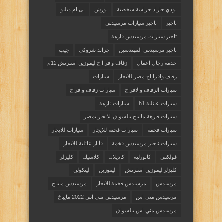
بودي جاراد حراسة شخصية
بورش
بى ام دبليو
تاجير
تاجير سيارات مرسيدس
تاجير سيارات مرسيدس فارهة
تاجير مرسيدس المهندسين
جراند شروكي
جيب
خدمة رجال اعمال
زفاف وافراااح ليموزين اسنرتش 12م
زفاف وافراااح مصر للايجار
سيارات
سيارات الزفاف والافراح
سيارات زفاف وافراح
سيارات عائلية h1
سيارات فارهة
سيارات فارهة مايباخ بالسواق للايجار بمصر
سيارات فخمة
سيارات فخمة للايجار
سيارات للايجار
سيارات ناجير مرسيدس فخمة
فأنار عائلية للايجار
فولكس
كابورليه
كاديلاك
كلاسيك
كليزلر
كليزلر ليموزين استرتش
ليموزين
لينكولن
مرسيدس
مرسيدس فخمة للايجار
مرسيدس مايباخ
مرسيدس مني اس
مرسيدس مني اس 2022 مايباخ
مرسيدس مني اس بالسواق