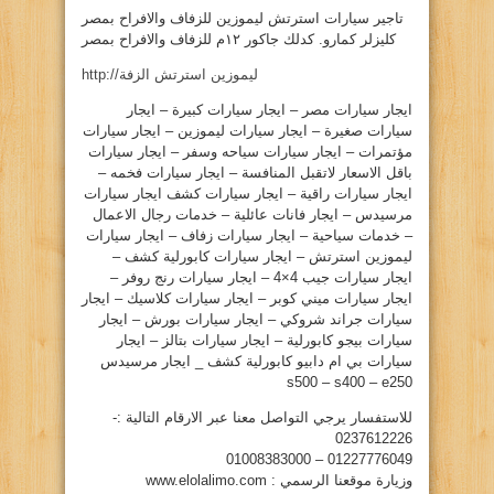
تاجير سيارات استرتش ليموزين للزفاف والافراح بمصر
كليزلر كمارو. كدلك جاكور ١٢م للزفاف والافراح بمصر
http://ليموزين استرتش الزفة
ايجار سيارات مصر – ايجار سيارات كبيرة – ايجار
سيارات صغيرة – ايجار سيارات ليموزين – ايجار سيارات
مؤتمرات – ايجار سيارات سياحه وسفر – ايجار سيارات
باقل الاسعار لاتقبل المنافسة – ايجار سيارات فخمه –
ايجار سيارات راقية – ايجار سيارات كشف ايجار سيارات
مرسيدس – ايجار فانات عائلية – خدمات رجال الاعمال
– خدمات سياحية – ايجار سيارات زفاف – ايجار سيارات
ليموزين استرتش – ايجار سيارات كابورلية كشف –
ايجار سيارات جيب 4×4 – ايجار سيارات رنج روفر –
ايجار سيارات ميني كوبر – ايجار سيارات كلاسيك – ايجار
سيارات جراند شروكي – ايجار سيارات بورش – ايجار
سيارات بيجو كابورلية – ايجار سيارات بتالز – ايجار
سيارات بي ام دابيو كابورلية كشف _ ايجار مرسيدس
s500 – s400 – e250
للاستفسار يرجي التواصل معنا عبر الارقام التالية :-
0237612226
01227776049 – 01008383000
وزيارة موقعنا الرسمي : www.elolalimo.com