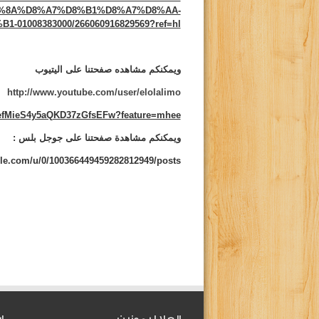
%8A%D8%A7%D8%B1%D8%A7%D8%AA-
01008383000/266060916829569?ref=hl
ويمكنكم مشاهده صفحتنا على اليتيوب
http://www.youtube.com/user/elolalimo
CefMieS4y5aQKD37zGfsEFw?feature=mhee
ويمكنكم مشاهدة صفحتنا على جوجل بلس :
gle.com/u/0/100366449459282812949/posts