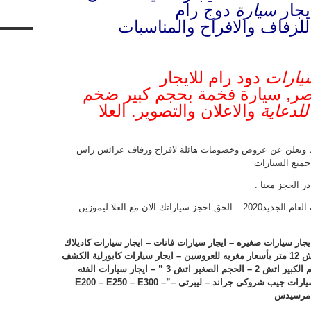
يجار
سيارة
دوج رام
للزفاف والافراح والمناسبات
يارات
دود رام للايجار
ر, سيارة فخمة بحجم كبير ضخم
للدعاية
والاعلان والتصوير. العلا
ارك وتعلن عن عروض وخصومات هائلة لافراح وزفاف عرائس راس
وايضا عروض لايجار السيارات والباصات بمناسبة العام الجديد2020 – الحق احجز سياراتك الان مع العلا ليموزين
يجار سيارات صغيره – ايجار سيارات فانات – ايجار سيارات كاديلاك
استرتش 12 متر – ايجار سيارات كاديلاك استرتش 12 متر بأسعار مغريه للعروسين – ايجار سيارات كابورلية الكشف
وكل انواعها الحديثة – ايجار سيارات همر” الحجم الكبير اتش 2 – الحجم الصغير اتش 3 ” – ايجار سيارات الفئه
E200 – E250 – E300 –