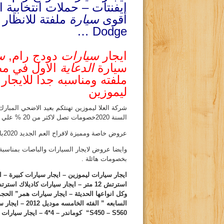
ايفنتات – حملات انتخابية ا
أقوى
سيارة
ملفتة للانظار 
Dodge …
ايجار
سيارات
دودج رام,
س
سيارة
الدعاية
الاول في مص
ملفته ومناسبه جدا للايجار
ليموزين
شركة العلا ليموزين تهنئكم بعيد الاضحي المب
السنة 2020خصومات تصل لاكثر من 20 % علي جميع السيارات
عروض خاصة ومميزة لافراح العم الجديد 2020بادر الحجز معنا .
بخصومات هائلة .
ايجار سيارات ليموزين – ايجار سيارات كبيرة – ا
السابعه ” الفئه الخامسه موديل 2012 – ايجار سيارات جيب شروكى جراند – ليبرتى –”
S450 – S560
“
كوماندر – 4*4 – ايجار سيارات مرسيدس