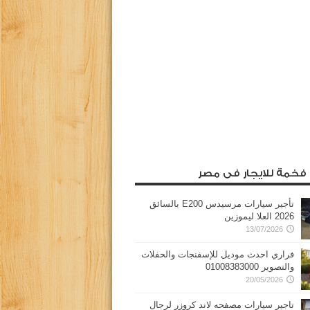
 فخمة للايجار فى مصر
تأجير سيارات مرسيدس E200 بالسائق
2026 العلا ليموزين
13/07/2026
فراري احدث موديل للإسفنجات والحفلات
والتصوير 01008383000
20/05/2026
تاجير سيارات مصفحه لاند كروزر لرجال