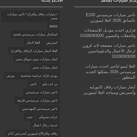
يجار سيارات بمصر
الأكثر بحثاً
/ سيارات زفاف وافراح / تاجير سيارات
تأجير سيارات مرسيدس E200
مصر
بالسائق 2026 العلا ليموزين
BMW
فراري احدث موديل للإسفنجات
استائجار سيارات مرسيدس فخمة
والحفلات والتصوير 01008383000
استرتش
العلا لايجار
تاجير سيارات مصفحه لاند كروزر
لرجال الأعمال والدبلوماسيين
العلا لايجار سيارات الزفاف والافراح
01008383000
ايجار سيارات بدون سواق مصر
العلا ليمو لتأجير احدث سيارات
ايجار سيارات مصر
مرسيدس 2026 بشكلها الجديد
بودي جاراد حراسة شخصية
بورش
المتطور ……
بى ام دبليو
تاجير
أيجار سيارات زفاف كابورليه
وأسترتش وسياحه العلا ليموزين
تاجير سيارات مرسيدس
تاجير سيارات مرسيدس فارهة
تاجير مرسيدس المهندسين
جراند شروكي
جيب
خدمة رجال اعمال
زفاف وافراااح ليموزين اسنرتش 12م