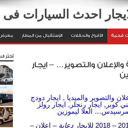
لايجار احدث السيارات فى
ت فخمة
الأفراح والحفلات
الإستقبال من المطار
معرض 
أكثر الس
والإعلان والتصوير… – ايجار
ين
لان والتصوير والميديا , ايجار دودج
 كوبر, ايجار رنجلر, ايجار رولز
 مرسيدس… العلا ليموزين
دعاية
– اعلان –