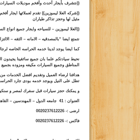
((نتشرف بأيجار أحدث وأفخم موديلات السيارات 
((شركه
العلا
ليموزين))
تقدم لعملائها ايجار أفخ
مثيل لها وحجز تذاكر طياران
((
العلا ليموزين
– للسياحه وايجار جميع انواع ال
نتمتع ايضا “بالمصدقيه – الامانه – الثقه – الالتزا
كما ايضا يوجد لدينا خدمه الحراسه الخاصه لرجا
نحيط سيادتكم علما بان جميع سائقينا يجيدون الل
المناطق وجميع السيارات مكيفه ومزوده بجميع وس
هدافنا ارضاء العميل وتقديم افضل الخدمات من 
تطل على النيل ويوجد خدمه بودى جارد الحراسه ب
و يمكنك حجز سيارات قبل سفرك لمصر و سنكو
العنوان : 41 جامعه الدول – المهندسين – القاهره
ارضى :- 0020237612226
فاكس :- 0020237612226