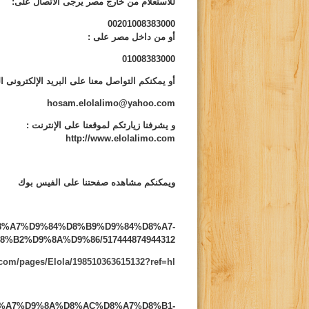
للاستعلام من خارج مصر يرجى الاتصال على:
00201008383000
أو من داخل مصر على
:
01008383000
أو يمكنكم التواصل معنا على البريد الإلكترونى ال
hosam.elolalimo@yahoo.com
و يشرفنا زيارتكم لموقعنا على الإنترنت
:
http://www.elolalimo.com
ويمكنكم مشاهده صفحتنا على الفيس بوك
s/%D8%A7%D9%84%D8%B9%D9%84%D8%A7-
B2%D9%8A%D9%86/517444874944312
com/pages/Elola/198510363615132?ref=hl
/%D8%A7%D9%8A%D8%AC%D8%A7%D8%B1-