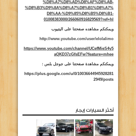
%D8%A7%D8%AD%D8%AF%D8%AB-
%D8%B3%D9%8A%D8%A7%D8%B1%D8%A7%
D8%AA-%D9%85%D8%B5%D8%B1-
01008383000/266060916829569?ref=hl
ويمكنكم مشاهده صفحتنا على اليتيوب
http://www.youtube.com/user/elolalimo
https://www.youtube.com/channel/UCefMieS4y5
aQKD37zGfsEFw?feature=mhee
ويمكنكم مشاهدة صفحتنا على جوجل بلس :
https://plus.google.com/u/0/10036644945928281
2949/posts
أكثر السيارات إيجار