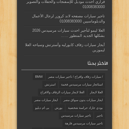
فراري احدث موديل للإسفنجات والحفلات والتصوير
01008383000
تاجير سيارات مصفحه لاند كروزر لرجال الأعمال
والدبلوماسيين 01008383000
العلا ليمو لتأجير احدث سيارات مرسيدس 2026
بشكلها الجديد المتطور ……
أيجار سيارات زفاف كابورليه وأسترتش وسياحه العلا
ليموزين
الأكثر بحثاً
/ سيارات زفاف وافراح / تاجير سيارات مصر
BMW
استائجار سيارات مرسيدس فخمة
استرتش
العلا لايجار
العلا لايجار سيارات الزفاف والافراح
ايجار سيارات بدون سواق مصر
ايجار سيارات مصر
بودي جاراد حراسة شخصية
بورش
بى ام دبليو
تاجير
تاجير سيارات مرسيدس
تاجير سيارات مرسيدس فارهة