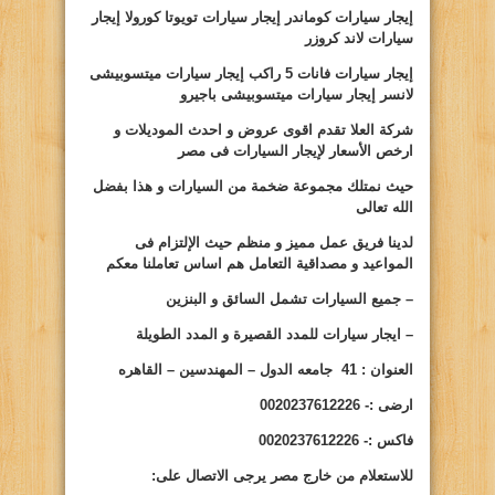
إيجار سيارات كوماندر إيجار سيارات تويوتا كورولا
إيجار
سيارات لاند كروزر
إيجار سيارات فانات
5
راكب إيجار سيارات ميتسوبيشى
لانسر إيجار سيارات ميتسوبيشى
باجيرو
شركة العلا تقدم اقوى عروض و احدث الموديلات و
ارخص الأسعار لإيجار السيارات فى مصر
حيث نمتلك مجموعة ضخمة من السيارات و هذا بفضل
الله تعالى
لدينا فريق عمل مميز و منظم حيث الإلتزام فى
المواعيد و مصداقية التعامل هم اساس تعاملنا معكم
– جميع السيارات تشمل السائق و البنزين
– ايجار سيارات للمدد القصيرة و المدد الطويلة
ا
لعنوان : 41 جامعه الدول – المهندسين – القاهره
ارضى
:- 0020237612226
فاكس
:- 0020237612226
للاستعلام من خارج مصر يرجى الاتصال على: