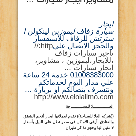
ايجار
سيارة
زفاف
ليموزين
لينكولن
ا
سترتش
للزفاف للاستفسار
والحجز الاتصال علي
http://
تاجير سيارات زفاف
،للايجار،ليموزين ، مشاوير،
ايجار سيارات …
01008383000 خدمة 24 ساعة
علي مدار اليوم لخدماتكم
ونتشرف بتصالكم او بزيارة
…
http://www.elolalimo.com
العـــــــــــــلا للسيـــــــــاحة
((شركه
العلا
للسياحة))
تقدم لعملائها ايجار أفخم الشقق
والفنادق بأرقى الاماكن فى مصر تطل على النيل بأسعار
لا مثيل لها وحجز تذاكر طيران