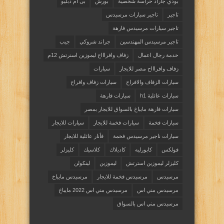
بودي جاراد حراسة شخصية
بورش
بى ام دبليو
تاجير
تاجير سيارات مرسيدس
تاجير سيارات مرسيدس فارهة
تاجير مرسيدس المهندسين
جراند شروكي
جيب
خدمة رجال اعمال
زفاف وافراااح ليموزين اسنرتش 12م
زفاف وافراااح مصر للايجار
سيارات
سيارات الزفاف والافراح
سيارات زفاف وافراح
سيارات عائلية h1
سيارات فارهة
سيارات فارهة مايباخ بالسواق للايجار بمصر
سيارات فخمة
سيارات فخمة للايجار
سيارات للايجار
سيارات ناجير مرسيدس فخمة
فأنار عائلية للايجار
فولكس
كابورليه
كاديلاك
كلاسيك
كليزلر
كليزلر ليموزين استرتش
ليموزين
لينكولن
مرسيدس
مرسيدس فخمة للايجار
مرسيدس مايباخ
مرسيدس مني اس
مرسيدس مني اس 2022 مايباخ
مرسيدس مني اس بالسواق