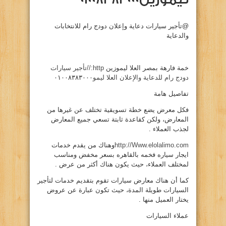
@تأجير سيارات دعاية وإعلان دودج رام للانتخابات
والدعاية
خمة فارهة بمصر العلا ليموزين
http://تأجير سيارات
دودج رام للدعاية والإعلان العلا ليمو
٠١٠٠٨٣٨٣٠٠٠
تفاصيل هامة
فكل معرض يضع خطة تسويقية تختلف عن غيرها من
المعارض، ولكن كقاعدة ثابتة تسعي جميع المعارض
لجذب العملاء .
http://Www.elolalimo.com
وهناك من يقدم خدمات
ايجار سياره فخمه بالقاهره بسعر مخفض ومناسب
لمختلف العملاء، حيث يكون هناك أكثر من عرض .
كما أن هناك معارض سيارات تقوم بتقديم خدمات لتأجير
السيارات طويلة المدة، حيث تكون عبارة عن عروض
يختار العميل منها .
عملاء السيارات