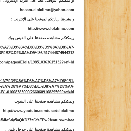
أو يمكنكم التواصل معنا على البريد الإلكترونى ال
hosam.elolalimo@yahoo.com
و يشرفنا زيارتكم لموقعنا على الإنترنت
:
http://www.elolalimo.com
ويمكنكم مشاهده صفحتنا على الفيس بوك
s/%D8%A7%D9%84%D8%B9%D9%84%D8%A7-
B2%D9%8A%D9%86/517444874944312
com/pages/Elola/198510363615132?ref=hl
/%D8%A7%D9%8A%D8%AC%D8%A7%D8%B1-
%8A%D8%A7%D8%B1%D8%A7%D8%AA-
01008383000/266060916829569?ref=hl
ويمكنكم مشاهده صفحتنا على اليتيوب
http://www.youtube.com/user/elolalimo
CefMieS4y5aQKD37zGfsEFw?feature=mhee
ويمكنكم مشاهدة صفحتنا على جوجل بلس :