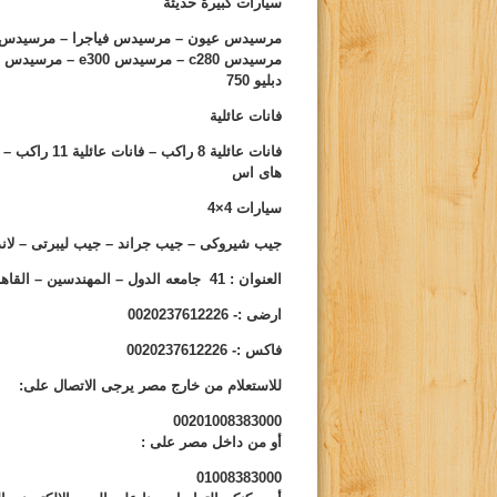
سيارات كبيرة حديثة
مرسيدس عيون – مرسيدس فياجرا – مرسيدس 
مرسيدس
c280
– مرسيدس
e300
– مرسيدس
دبليو
750
فانات عائلية
فانات عائلية 8 راكب – فانات عائلية 11 راكب – فانات عائلية 14 راكب – باجيرو – تون كنترى – سيارة
هاى اس
سيارات
4×4
جيب شيروكى – جيب جراند – جيب ليبرتى – لاند
ا
لعنوان : 41 جامعه الدول – المهندسين – القاهره
ارضى
:- 0020237612226
فاكس
:- 0020237612226
للاستعلام من خارج مصر يرجى الاتصال على:
00201008383000
أو من داخل مصر على
:
01008383000