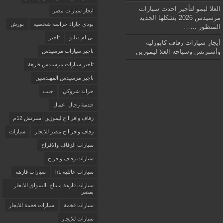
العلا ليمو لتأجير احدث سيارات
ايجار سيارات مصر
مرسيدس 2026 بشكلها الجديد
بودي جاراد حراسة شخصية
بورش
المتطور ……
بى ام دبليو
تاجير
أيجار سيارات زفاف كابورليه
وأسترتش وسياحه العلا ليموزين
تاجير سيارات مرسيدس
تاجير سيارات مرسيدس فارهة
تاجير مرسيدس المهندسين
جراند شروكي
جيب
خدمة رجال اعمال
زفاف وافراااح ليموزين اسنرتش 12م
زفاف وافراااح مصر للايجار
سيارات
سيارات الزفاف والافراح
سيارات زفاف وافراح
سيارات عائلية h1
سيارات فارهة
سيارات فارهة مايباخ بالسواق للايجار
بمصر
سيارات فخمة
سيارات فخمة للايجار
سيارات للايجار