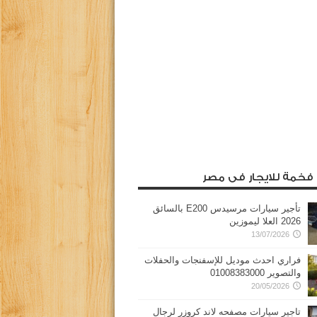
 فخمة للايجار فى مصر
تأجير سيارات مرسيدس E200 بالسائق
2026 العلا ليموزين
13/07/2026
فراري احدث موديل للإسفنجات والحفلات
والتصوير 01008383000
20/05/2026
تاجير سيارات مصفحه لاند كروزر لرجال