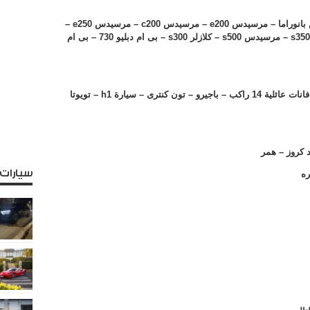
بانوراما – مرسيدس
e200
– مرسيدس
c200
– مرسيدس
e250
–
s350
– مرسيدس
s500
– كلازلر
s300
– بى ام دبليو
730
– بى ام
h1
– تويوتا
 كروز – همر
سيارات