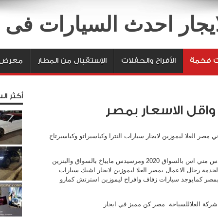
لايجار احدث السيارات فى
ت فخمة
الأفراح والحفلات
الإستقبال من المطار
معرض ا
أكثر الس
واقل الاسعار بمصر
 في مصر
العلا
ليموزين لايجار سيارات النترا وكياسيراتو وكياسبرتاج
بالسواق/وبدون سواق كما يوجد سيارات مرسيدس مني اس بالسواق 2020 ومرسيدس مايباخ بالسواق والبنزين
لخدمة رجال الاعمال بمصر العلا ليموزين لايجار اشيك سيارات
ة بمصر كمايوجد سيارات زفاف وافراح ليموزين استرتش كمارو
 شركة العلاللسياحة مصر كن مميز في ايجار