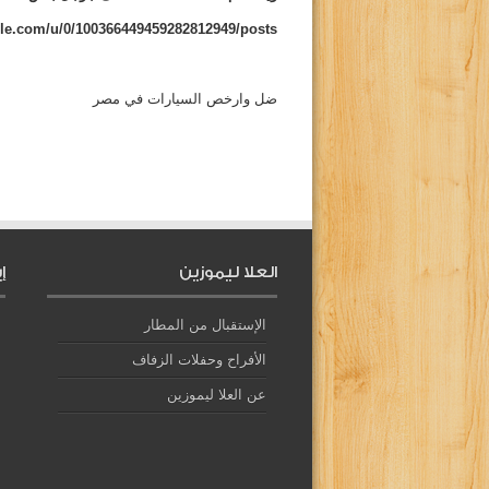
gle.com/u/0/100366449459282812949/posts
ضل وارخص السيارات في مصر
العلا ليموزين
إ
الإستقبال من المطار
الأفراح وحفلات الزفاف
عن العلا ليموزين