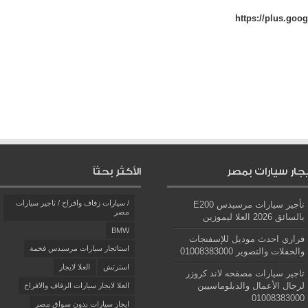
https://plus.goo
يجار سيارات بمصر
الأكثر بحثاً
/ سيارات زفاف وافراح / تاجير سيارات
تأجير سيارات مرسيدس E200
مصر
بالسائق 2026 العلا ليموزين
BMW
فراري احدث موديل للإسفنجات
استائجار سيارات مرسيدس فخمة
والحفلات والتصوير 01008383000
استرتش
العلا لايجار
تاجير سيارات مصفحه لاند كروزر
لرجال الأعمال والدبلوماسيين
العلا لايجار سيارات الزفاف والافراح
01008383000
ايجار سيارات بدون سواق مصر