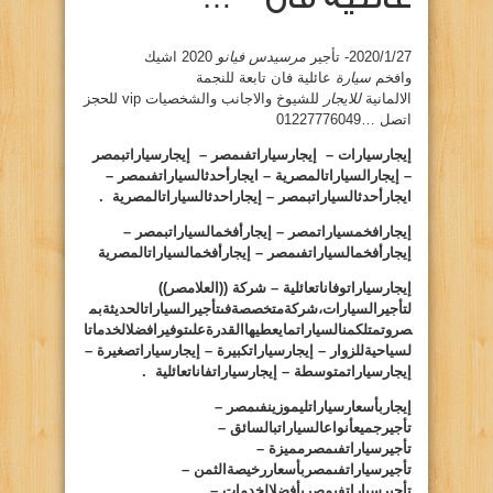
2020/1/27- تأجير
مرسيدس فيانو
2020 اشيك
وافخم
سيارة
عائلية فان تابعة للنجمة
الالمانية
للايجار
للشيوخ والاجانب والشخصيات vip للحجز
اتصل …01227776049
إيجارسيارات – إيجارسياراتفىمصر – إيجارسياراتبمصر
– إيجارالسياراتالمصرية – ايجارأحدثالسياراتفىمصر –
ايجارأحدثالسياراتبمصر – إيجاراحدثالسياراتالمصرية .
إيجارافخمسياراتمصر – إيجارأفخمالسياراتبمصر –
إيجارأفخمالسياراتفىمصر – إيجارأفخمالسياراتالمصرية
إيجارسياراتوفاناتعائلية – شركة ((العلامصر))
لتأجيرالسيارات،شركةمتخصصةفىتأجيرالسياراتالحديثةبم
صروتمتلكمنالسياراتمايعطيهاالقدرةعلىتوفيرافضلالخدماتا
لسياحيةللزوار – إيجارسياراتكبيرة – إيجارسياراتصغيرة –
إيجارسياراتمتوسطة – إيجارسياراتفاناتعائلية .
إيجاربأسعارسياراتليموزينفىمصر –
تأجيرجميعأنواعالسياراتبالسائق –
تأجيرسياراتفىمصرمميزة –
تأجيرسياراتفىمصربأسعاررخيصةالثمن –
تأجيرسياراتفىمصربأفضلالخدمات –