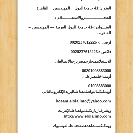
العنوان:41 جامعةالدول _ المهندسين _ القاهرة
للحجــــــــــــــــزوالاستعــــــــلام :-
العنـــوان
:-41 جامعة الدول العربية –– المهندسين –
القاهرة .
ارضى
:- 0020237612226
فاكس
:-
0020237612226
للاستعلاممنخارجمصريرجىالاتصالعلى:
00201008383000
أومنداخلمصرعلى
:
01008383000
أويمكنكمالتواصلمعناعلىالبريدالإلكترونىالتالى
hosam.elolalimo@yahoo.com
ويشرفنازيارتكملموقعناعلىالإنترنت
http://www.elolalimo.com
ويمكنكممشاهدهصفحتناعلىالفيسبوك