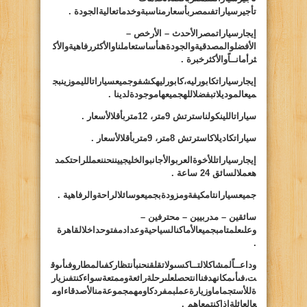
تأجيرسياراتفىمصربأسعارمناسبةوخدماتعاليةالجودة .
إيجارسياراتمصرالأحدث – الأرخص –
الأفضلوالمصدقيةوالجودةهىأساستعاملناوالأكثررفاهيةوالأك
ثرأمانــاًوالأكثرخبرة .
إيجارسياراتكابورليه،كابورليهكشفوجميعسياراتالليموزينبج
ميعالموديلاتبفضلاللهجميعهاموجودةلدينا .
سياراتاللينكولناسترتش 9متر، 12متربأقلالأسعار .
سياراتكاديلاكاسترتش 8متر، 9متربأقلالأسعار .
إيجارسياراتللأخوةالعربوالأجانبوالخليجييننحننعمللراحتكمد
هعملالسائق 24 ساعة .
جميعسيارانتامكيفةومزودةبجميعوسائلالراحةوالرفاهية .
سائقين – مدربيين – محترفين –
وعلىعلمتامبجميعالأماكنالسياحيةوعدادمفتوحداخلالقاهرة
.
وداعــاًلمشاكلالتــاكسىولاتقلقنحنبأنتظاركفىالمطاروفىأىوق
ت،فىأىمكانهدفناانتحصلعلىرحلةرائعةوممتعةسواءكنتفىزيار
ةللأستجماماوزيارةعملبمفردكاومهمجموعةمنالأصدقاءاوم
عالعائلةإذاكنتمعاهم .