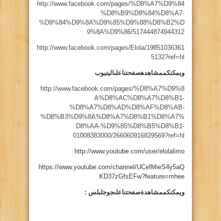
http://www.facebook.com/pages/%D8%A7%D9%84
%D8%B9%D9%84%D8%A7-
%D9%84%D9%8A%D9%85%D9%88%D8%B2%D
9%8A%D9%86/517444874944312
http://www.facebook.com/pages/Elola/19851036361
5132?ref=hl
ويمكنكممشاهدهصفحتناعلىاليتيوب
http://www.facebook.com/pages/%D8%A7%D9%8
A%D8%AC%D8%A7%D8%B1-
%D8%A7%D8%AD%D8%AF%D8%AB-
%D8%B3%D9%8A%D8%A7%D8%B1%D8%A7%
D8%AA-%D9%85%D8%B5%D8%B1-
01008383000/266060916829569?ref=hl
http://www.youtube.com/user/elolalimo
https://www.youtube.com/channel/UCefMieS4y5aQ
KD37zGfsEFw?feature=mhee
ويمكنكممشاهدةصفحتناعلىجوجلبلس :