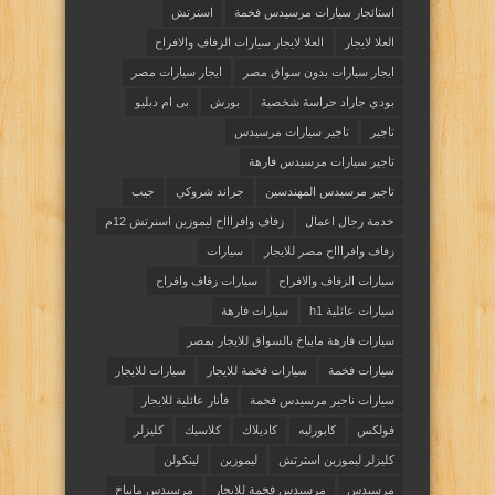
استائجار سيارات مرسيدس فخمة
استرتش
العلا لايجار
العلا لايجار سيارات الزفاف والافراح
ايجار سيارات بدون سواق مصر
ايجار سيارات مصر
بودي جاراد حراسة شخصية
بورش
بى ام دبليو
تاجير
تاجير سيارات مرسيدس
تاجير سيارات مرسيدس فارهة
تاجير مرسيدس المهندسين
جراند شروكي
جيب
خدمة رجال اعمال
زفاف وافراااح ليموزين اسنرتش 12م
زفاف وافراااح مصر للايجار
سيارات
سيارات الزفاف والافراح
سيارات زفاف وافراح
سيارات عائلية h1
سيارات فارهة
سيارات فارهة مايباخ بالسواق للايجار بمصر
سيارات فخمة
سيارات فخمة للايجار
سيارات للايجار
سيارات ناجير مرسيدس فخمة
فأنار عائلية للايجار
فولكس
كابورليه
كاديلاك
كلاسيك
كليزلر
كليزلر ليموزين استرتش
ليموزين
لينكولن
مرسيدس
مرسيدس فخمة للايجار
مرسيدس مايباخ