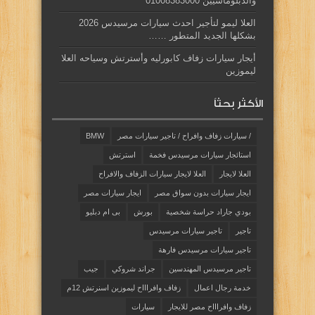
والدبلوماسيين 01008383000
العلا ليمو لتأجير احدث سيارات مرسيدس 2026
بشكلها الجديد المتطور ……
أيجار سيارات زفاف كابورليه وأسترتش وسياحه العلا
ليموزين
الأكثر بحثاً
/ سيارات زفاف وافراح / تاجير سيارات مصر
BMW
استائجار سيارات مرسيدس فخمة
استرتش
العلا لايجار
العلا لايجار سيارات الزفاف والافراح
ايجار سيارات بدون سواق مصر
ايجار سيارات مصر
بودي جاراد حراسة شخصية
بورش
بى ام دبليو
تاجير
تاجير سيارات مرسيدس
تاجير سيارات مرسيدس فارهة
تاجير مرسيدس المهندسين
جراند شروكي
جيب
خدمة رجال اعمال
زفاف وافراااح ليموزين اسنرتش 12م
زفاف وافراااح مصر للايجار
سيارات