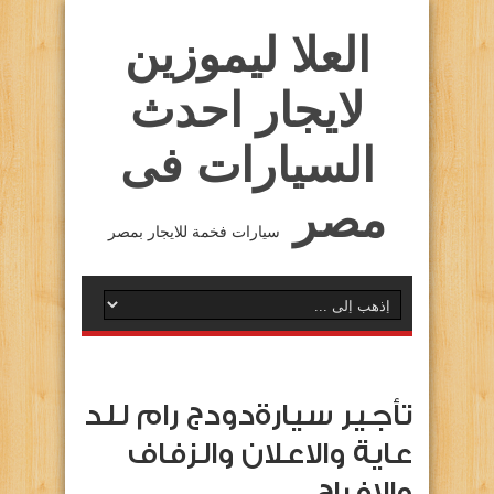
العلا ليموزين
لايجار احدث
السيارات فى
مصر
سيارات فخمة للايجار بمصر
تأجير سيارةدودج رام للد
عاية والاعلان والزفاف
والافراح …