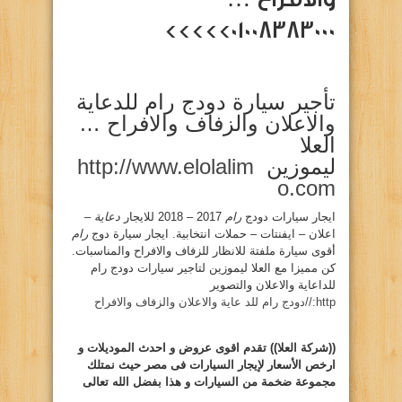
01008383000>>>>>
تأجير سيارة دودج رام للدعاية
والاعلان والزفاف والافراح …
العلا
ليموزين
http://www.elolalim
o.com
ايجار سيارات دودج
رام
2017 – 2018 للايجار
دعاية
–
اعلان – ايفنتات – حملات انتخابية. ايجار سيارة دوج
رام
أقوى سيارة ملفتة للانظار للزفاف والافراح والمناسبات.
كن مميزا مع العلا ليموزين لتاجير سيارات دودج رام
للداعاية والاعلان والتصوير
http://دودج رام للد عاية والاعلان والزفاف والافراح
((شركة العلا))
تقدم اقوى عروض و احدث الموديلات و
ارخص الأسعار
لإيجار السيارات
فى مصر حيث نمتلك
مجموعة ضخمة من السيارات و هذا بفضل الله تعالى