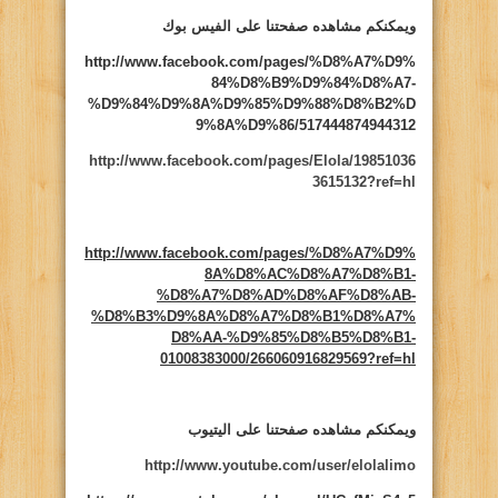
ويمكنكم مشاهده صفحتنا على الفيس بوك
http://www.facebook.com/pages/%D8%A7%D9%
84%D8%B9%D9%84%D8%A7-
%D9%84%D9%8A%D9%85%D9%88%D8%B2%D
9%8A%D9%86/517444874944312
http://www.facebook.com/pages/Elola/19851036
3615132?ref=hl
http://www.facebook.com/pages/%D8%A7%D9%
8A%D8%AC%D8%A7%D8%B1-
%D8%A7%D8%AD%D8%AF%D8%AB-
%D8%B3%D9%8A%D8%A7%D8%B1%D8%A7%
D8%AA-%D9%85%D8%B5%D8%B1-
01008383000/266060916829569?ref=hl
ويمكنكم مشاهده صفحتنا على اليتيوب
http://www.youtube.com/user/elolalimo