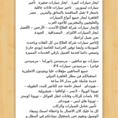
ايجار سيارات
كبيرة
_ ايجار سيارات صغيرة_ تأجير
سيارات ليموزين _ تاجير سيارات فانات عائلية
باسعار لا تقبل المنافسة
بالسائق والبنزين
_ مصر _
القاهرة
ايجار جميع أنواع
السيارات
والخليجيين والمغتربين للأخوه العرب
((ايجار سيارات شركة العلا))
الأحدث – الأرخص – الأفضل
ايجار
السيارات
الالتزام _ المصداقية _ الجودة
نحن نعمل لراحتك
((تاجير سيارات شركة العلا))
من كل الفئات وباحدث
الموديلات وايضا توفير الحراسة الخاصة
(بودي جارد)
وتسعي دائما لخدمة العميل بارقي الخدمات المميزة
سيارات
مع سائقين
– مرسيدس بانوراما – مرسيدس
فياجرا – مرسيدس -سيارات 4*4
جميع السائقين مؤهلات عليا ويجيدون الانجليزية
استقبالكم في مطار القاهرة الدولي
خدمة شاملة علي مدار 24 ساعة
– هيونداى
اسعار خاصة عند التاجير للمدد الطويله –
تويوتا كورولا
– لانسر – اوكتافيا – شيفرولية
H1
باصات للركاب وفانات لنقل العوائل –
تويوتا كوستر
– تويوتا هاي ايس – هيونداى_
تأمين شامل
للسيارات
والركاب
كل ما عليك الان الاتصال بنا واعطاء اسمك وميعاد
الوصول ونقوم نحن باستقبال سيادتكم في المطار و