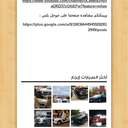
https://www.youtube.com/channel/UCefMieS4y5
aQKD37zGfsEFw?feature=mhee
ويمكنكم مشاهدة صفحتنا على جوجل بلس :
https://plus.google.com/u/0/10036644945928281
2949/posts
أكثر السيارات إيجار