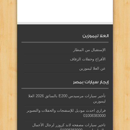
العلا ليموزين
الإستقبال من المطار
الأفراح وحفلات الزفاف
عن العلا ليموزين
إيجار سيارات بمصر
تأجير سيارات مرسيدس E200 بالسائق 2026 العلا
ليموزين
فراري احدث موديل للإسفنجات والحفلات والتصوير
01008383000
تاجير سيارات مصفحه لاند كروزر لرجال الأعمال