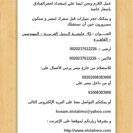
عمل اللازم ونحن ايضا علي استعداد لحجزالفنادق
باسعار خاصة
و يمكنك حجز سيارات قبل سفرك لمصر و سنكون
مسرورون حين أن نستقبلك
العنــــوان :-
41
جامعـــة الــدول العربيـــة – المهندسين
– القاهــرة
ارضى :-
0020237612226
فاكس :-
0020237612226
للاستعلام من خارج مصر يرجى الاتصال على:
00201008383000
أو من داخل مصر على
:
01008383000
أو يمكنكم التواصل معنا على البريد الإلكترونى التالى
hosam.elolalimo@yahoo.com
و يشرفنا زيارتكم لموقعنا على الإنترنت
:
http://www.elolalimo.com