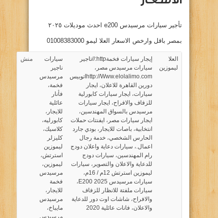
تأجير سيارات مرسيدس e200 احدث موديلات ٢٠٢٥
بمصر باقل وارخص الاسعار العلا ليمو 01008383000
العلا
إيجار سيارات فخمة
http://تاجير
سيارات
منش
ليموزين
سيارات مرسيدس مصر
،
ناجير
http://Www.elolalimo.com
اتوبيس
مرسيدس
دورين القاهرة للاعلان
،
ايجار
فخمة
،
سيارات
،
ايجار سيارات كابورلية
فأنار
للزفاف والافراح
،
ايجار سيارات
عائلية
مرسيدس بالسواق المهندسين
،
للايجار
،
ايجار سيارات مصر
،
ايفنتات حملات
كابورليه
،
انتخابية
،
باصات للايجار
،
بودي جارد
كلاسيك
،
الحارس الشخصي
،
خدمة رجال
كليزلر
اعمال.
،
سيارات دعاية واعلان دودج
ليموزين
رام المهندسين
،
سيارات دودج
استرتش
،
للدعاية والاعلان والتصوير
،
سيارات
ليموزين
،
ليموزين استرتش 12م / 16م
،
مرسيدس
سيارات مرسيدس E200 2025
،
فخمة
سيارات ملفتة للانظار للزفاف
للايجار
،
والافراح
،
شاشات اوت دور للدعاية
مرسيدس
والاعلان
،
فانات عائلية 2020
مايباخ
،
مرسيدس