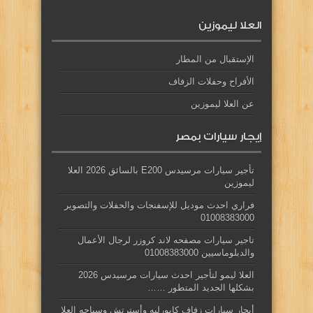
العلا ليموزين
الإستقبال من المطار
الأفراح وحفلات الزفاف
عن العلا ليموزين
إيجار سيارات بمصر
تأجير سيارات مرسيدس E200 بالسائق 2026 العلا
ليموزين
فراري احدث موديل للإسفنجات والحفلات والتصوير
01008383000
تاجير سيارات مصفحه لاند كروزر لرجال الأعمال
والدبلوماسيين 01008383000
العلا ليمو لتأجير احدث سيارات مرسيدس 2026
بشكلها الجديد المتطور ……
أيجار سيارات زفاف كابورليه وأسترتش وسياحه العلا