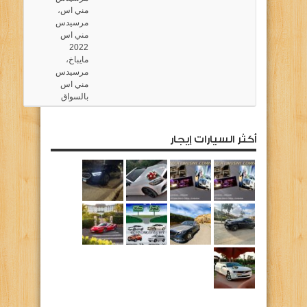
مني اس
،
مرسيدس
مني اس
2022
مايباخ
،
مرسيدس
مني اس
بالسواق
أكثر السيارات إيجار