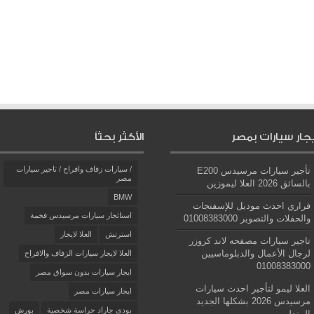
يجار سيارات بمصر
الأكثر بحثاً
/ سيارات زفاف وافراح / تاجير سيارات
تأجير سيارات مرسيدس E200
مصر
بالسائق 2026 العلا ليموزين
BMW
فراري احدث موديل للإسفنجات
استائجار سيارات مرسيدس فخمة
والحفلات والتصوير 01008383000
استرتش
العلا لايجار
تاجير سيارات مصفحه لاند كروزر
لرجال الأعمال والدبلوماسيين
العلا لايجار سيارات الزفاف والافراح
01008383000
ايجار سيارات بدون سواق مصر
العلا ليمو لتأجير احدث سيارات
ايجار سيارات مصر
مرسيدس 2026 بشكلها الجديد
بودي جاراد حراسة شخصية
بورش
المتطور ……