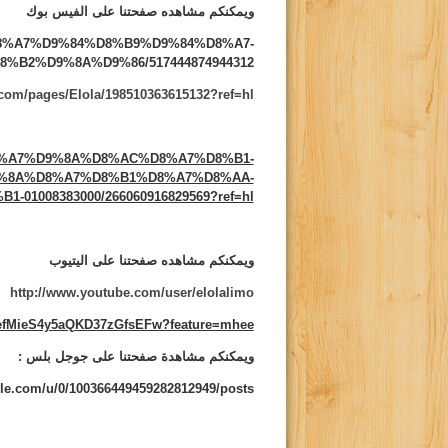
ويمكنكم مشاهده صفحتنا على الفيس بوك
s/%D8%A7%D9%84%D8%B9%D9%84%D8%A7-
B2%D9%8A%D9%86/517444874944312
com/pages/Elola/198510363615132?ref=hl
/%D8%A7%D9%8A%D8%AC%D8%A7%D8%B1-
%8A%D8%A7%D8%B1%D8%A7%D8%AA-
01008383000/266060916829569?ref=hl
ويمكنكم مشاهده صفحتنا على اليتيوب
http://www.youtube.com/user/elolalimo
CefMieS4y5aQKD37zGfsEFw?feature=mhee
ويمكنكم مشاهدة صفحتنا على جوجل بلس :
gle.com/u/0/100366449459282812949/posts