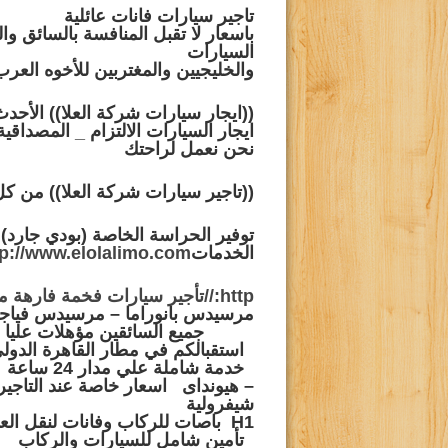
تاجير سيارات فانات عائلية
باسعار لا تقبل المنافسة
بالسائق وال
السيارات
والخليجيين والمغتربين للأخوه العرب
((ايجار سيارات شركة العلا))
الأحدث
ايجار
السيارات
الالتزام _ المصداقية
نحن نعمل لراحتك
((تاجير سيارات شركة العلا))
من كل 
توفير الحراسة الخاصة
(بودي جارد) 
الخدمات
tp://www.elolalimo.com
http://تأجير سيارات فخمة فارهة مرسيدس بالسواق
مرسيدس بانوراما – مرسيدس فياجرا
جميع السائقين مؤهلات عليا و
استقبالكم في مطار القاهرة الدول
خدمة شاملة علي مدار 24 ساعة
– هيونداى
اسعار خاصة عند التاجير
شيفرولية
H1
باصات للركاب وفانات لنقل الع
تأمين شامل
للسيارات
والركاب