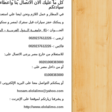
كل ما عليك الان الاتصال بنا واعطا
سيادتكم
في المطار و عمل اللازم ونحن ايضا علي استعدا
و يمكنك حجز سيارات قبل سفرك لمصر و سنكو
العنــــوان :-
41
جامعـــة الــدول العربيـــة – ا
ارضى :-
0020237612226
فاكس :-
0020237612226
للاستعلام من خارج مصر يرجى الاتصال على:
00201008383000
أو من داخل مصر على
:
01008383000
أو يمكنكم التواصل معنا على البريد الإلكترونى ال
hosam.elolalimo@yahoo.com
و يشرفنا زيارتكم لموقعنا على الإنترنت
:
http://www.elolalimo.com