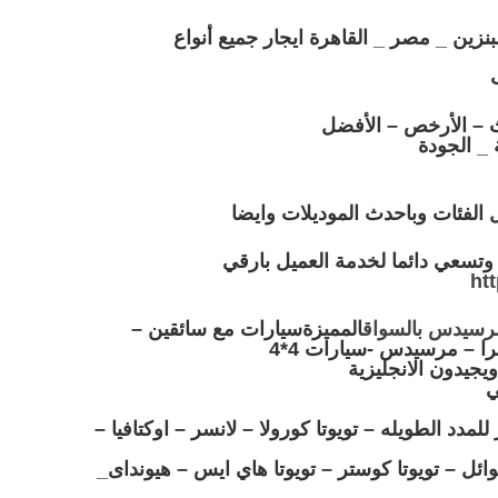
بنزين
_ مصر _ القاهرة
ايجار جميع أنواع
 – الأرخص – الأفضل
 _ الجودة
الفئات وباحدث الموديلات وايضا
وتسعي دائما لخدمة العميل بارقي
ht
المميزة
سيارات
مع سائقين
–
 – مرسيدس -سيارات 4*4
يجيدون الانجليزية
ي
 للمدد الطويله –
تويوتا كورولا
– لانسر – اوكتافيا –
وائل –
تويوتا كوستر
– تويوتا هاي ايس – هيونداى_