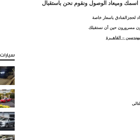
ء اسمك وميعاد الوصول ونقوم نحن باستقبال
د لحجزالفنادق باسعار خاصة
ن مسرورون حين أن نستقبلك
لمهندسين – القاهــرة
سيارات
تالى