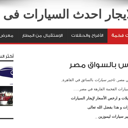
لايجار احدث السيارات فى
ت فخمة
الأفراح والحفلات
الإستقبال من المطار
معرض ا
أكثر الس
س بالسواق مصر
في مصر,
تاجير سيارات
بالسائق في القاهرة,
يارات الفخمة الفارهة في مصر…..
لات و ارخص الأسعار
لإيجار السيارات
 و هذا بفضل الله تعالى
ير سيارات ليموزين _