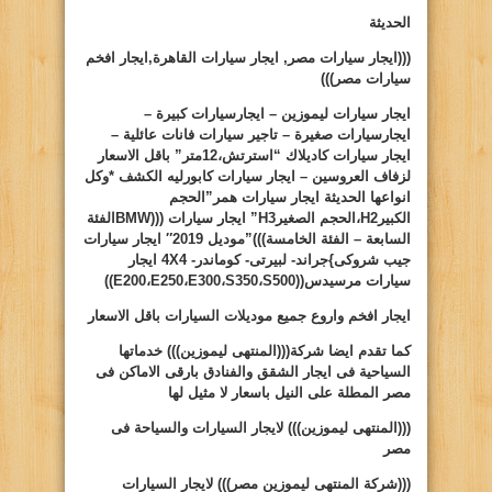
الحديثة
(((ايجار سيارات مصر, ايجار سيارات القاهرة,ايجار افخم
سيارات مصر)))
ايجار سيارات ليموزين – ايجارسيارات كبيرة –
ايجارسيارات صغيرة – تاجير سيارات فانات عائلية –
ايجار سيارات كاديلاك “استرتش،12متر” باقل الاسعار
لزفاف العروسين – ايجار سيارات كابورليه الكشف *وكل
انواعها الحديثة ايجار سيارات همر”الحجم
الكبير
H2
،الحجم الصغير
H3
” ايجار سيارات (((
BMW
الفئة
السابعة – الفئة الخامسة)))”موديل 2019″ ايجار سيارات
جيب شروكى
}
جراند- لبيرتى- كوماندر-
4X4
ايجار
سيارات مرسيدس((
S500
،
S350
،
E300
،
E250
،
E200
))
ايجار افخم واروع جميع موديلات السيارات باقل الاسعار
كما تقدم ايضا شركة(((المنتهى ليموزين))) خدماتها
السياحية فى ايجار الشقق والفنادق بارقى الاماكن فى
مصر المطلة على النيل باسعار لا مثيل لها
(((المنتهى ليموزين)))
لايجار السيارات والسياحة فى
مصر
(((شركة المنتهى ليموزين مصر)))
لايجار السيارات