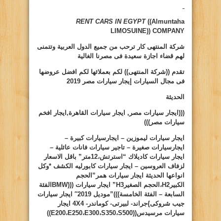
RENT CARS IN EGYPT
((Almuntaha
LIMOSUINE))
COMPANY
شركة المنتهى كار ترحب من جميع الدول العربية وتتمنى
لهم قضاء اجازة سعيدة فى مصرنا الغالية
تقدم ((شركة المنتهى)) لكم بعملائها لكم افضل عروضها
فى مجال السيارات
إيجار سيارات مصر 2019
الحديثة
(((ايجار سيارات مصر, ايجار سيارات القاهرة,ايجار افخم
سيارات مصر)))
ايجار سيارات ليموزين – ايجارسيارات كبيرة –
ايجارسيارات صغيرة – تاجير سيارات فانات عائلية –
ايجار سيارات كاديلاك “استرتش،12متر” باقل الاسعار
لزفاف العروسين – ايجار سيارات كابورليه الكشف *وكل
انواعها الحديثة ايجار سيارات همر”الحجم
الكبير
H2
،الحجم الصغير
H3
” ايجار سيارات (((
BMW
الفئة
السابعة – الفئة الخامسة)))”موديل 2019″ ايجار سيارات
جيب شروكى
}
جراند- لبيرتى- كوماندر-
4X4
ايجار
سيارات مرسيدس((
S500
،
S350
،
E300
،
E250
،
E200
))