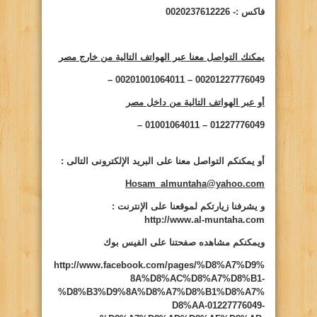
فاكس :- 0020237612226
يمكنك التواصل معنا عبر الهواتف التالية من خارج مصر
00201227776049 – 00201001064011 –
أو عبر الهواتف التالية من داخل مصر
01227776049 – 01001064011 –
أو يمكنكم التواصل معنا على البريد الإلكترونى التالى
:
Hosam_almuntaha@yahoo.com
و يشرفنا زيارتكم لموقعنا على الإنترنت
:
http://www.al-muntaha.com
ويمكنكم مشاهده صفحتنا على الفيس بوك
http://www.facebook.com/pages/%D8%A7%D9%
8A%D8%AC%D8%A7%D8%B1-
%D8%B3%D9%8A%D8%A7%D8%B1%D8%A7%
D8%AA-01227776049-