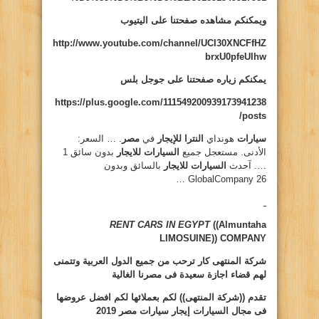
ويمكنكم مشاهده صفحتنا على اليتيوب
http://www.youtube.com/channel/UCI30XNCFfHZ
brxU0pfeUlhw
يمكنكم زياره صفحتنا على جوجل بلس
https://plus.google.com/111549200939173941238
/posts
سيارات
هونداي
النترا للإيجار
في
مصر
. … السعر:
الأدنى. مستعجل جميع
السيارات للايجار
بدون سائق 1
…. آحدث
السيارات للايجار
بالسائق وبدون
GlobalCompany 26 …
RENT CARS IN EGYPT
((Almuntaha
LIMOSUINE))
COMPANY
شركة المنتهى كار ترحب من جميع الدول العربية وتتمنى
لهم قضاء اجازة سعيدة فى مصرنا الغالية
تقدم ((شركة المنتهى)) لكم بعملائها لكم افضل عروضها
فى مجال السيارات
إيجار سيارات مصر 2019