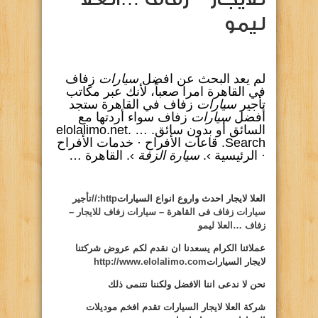
ليمو
لم يعد البحث عن افضل
سيارات
زفاف
في القاهرة امرا صعباً، لأنك عبر مكاتب
تأجير
سيارات
زفاف في القاهرة ستجد
أفضل
سيارات
زفاف سواء أردتها مع
السائق أو بدون سائق. … elolalimo.net.
Search. قاعات الأفراح · خدمات الأفراح
· الرئيسية ›.
سيارة الزفة
›. القاهرة …
العلا لايجار احدث واروع انواع السيارات
http://تأجير
سيارات زفاف فى القاهرة – سيارات زفاف للايجار –
زفاف …العلا ليمو
عملائنا الكرام يسعدنا ان نقدم لكم عروض شركتنا
لايجار السيارات
http://www.elolalimo.com
نحن لا ندعى اننا الافضل ولكننا نتنمى ذلك
شركة العلا لايجار السيارات تقدم افخم موديلات