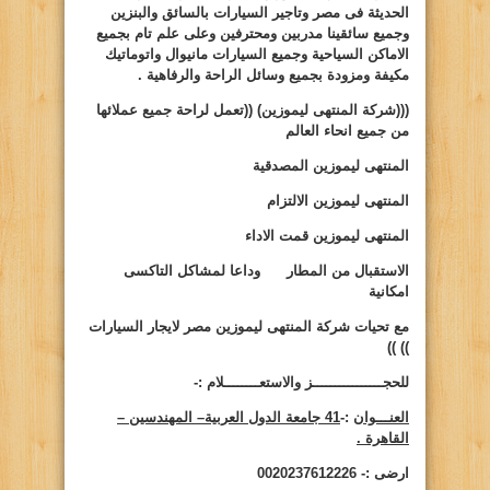
الحديثة فى مصر وتاجير السيارات بالسائق والبنزين
وجميع سائقينا مدربين ومحترفين وعلى علم تام بجميع
الاماكن السياحية وجميع السيارات مانيوال واتوماتيك
مكيفة ومزودة بجميع وسائل الراحة والرفاهية .
(((شركة المنتهى ليموزين)
((
تعمل لراحة جميع عملائها
من جميع انحاء العالم
المنتهى ليموزين المصدقية
المنتهى ليموزين الالتزام
المنتهى ليموزين قمت الاداء
الاستقبال من المطار وداعا لمشاكل التاكسى
امكانية
مع تحيات شركة المنتهى ليموزين مصر لايجار السيارات
))
))
للحجــــــــــــــــز والاستعــــــــلام :-
العنـــوان
:-
41 جامعة الدول العربية– المهندسين –
القاهرة .
ارضى :- 0020237612226