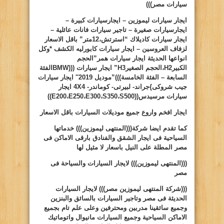
سيارات مصر)))
ايجار سيارات ليموزين – ايجارسيارات كبيرة –
ايجارسيارات صغيرة – تاجير سيارات فانات عائلية –
ايجار سيارات كاديلاك “استرتش،12متر” باقل الاسعار
لزفاف العروسين – ايجار سيارات كابورليه الكشف *وكل
انواعها الحديثة ايجار سيارات همر”الحجم
الكبير
H2
،الحجم الصغير
H3
” ايجار سيارات (((
BMW
الفئة
السابعة – الفئة الخامسة)))”موديل 2019″ ايجار سيارات
جيب شروكى
}
جراند- لبيرتى- كوماندر-
4X4
ايجار
سيارات مرسيدس((
S500
،
S350
،
E300
،
E250
،
E200
))
ايجار افخم واروع جميع موديلات السيارات باقل الاسعار
كما تقدم ايضا شركة(((المنتهى ليموزين))) خدماتها
السياحية فى ايجار الشقق والفنادق بارقى الاماكن فى
مصر المطلة على النيل باسعار لا مثيل لها
(((المنتهى ليموزين)))
لايجار السيارات والسياحة فى
مصر
(((شركة المنتهى ليموزين مصر)))
لايجار السيارات
الحديثة فى مصر وتاجير السيارات بالسائق والبنزين
وجميع سائقينا مدربين ومحترفين وعلى علم تام بجميع
الاماكن السياحية وجميع السيارات مانيوال واتوماتيك