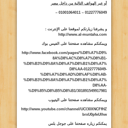
أو عبر الهواتف التالية من داخل مصر
01227776049 – 01001064011 –
و يشرفنا زيارتكم لموقعنا على الإنترنت
:
http://www.al-muntaha.com
ويمكنكم مشاهده صفحتنا على الفيس بوك
http://www.facebook.com/pages/%D8%A7%D9%
8A%D8%AC%D8%A7%D8%B1-
%D8%B3%D9%8A%D8%A7%D8%B1%D8%A7%
D8%AA-01227776049-
%D8%A7%D8%AD%D8%AF%D8%AB-
%D8%B3%D9%8A%D8%A7%D8%B1%D8%A7%
D8%AA-
%D9%85%D8%B5%D8%B1/301891549917981
ويمكنكم مشاهده صفحتنا على اليتيوب
http://www.youtube.com/channel/UCI30XNCFfHZ
brxU0pfeUlhw
يمكنكم زياره صفحتنا على جوجل بلس