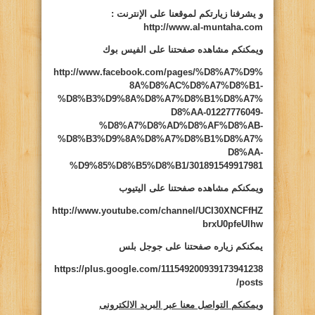
و يشرفنا زيارتكم لموقعنا على الإنترنت
:
http://www.al-muntaha.com
ويمكنكم مشاهده صفحتنا على الفيس بوك
http://www.facebook.com/pages/%D8%A7%D9%
8A%D8%AC%D8%A7%D8%B1-
%D8%B3%D9%8A%D8%A7%D8%B1%D8%A7%
D8%AA-01227776049-
%D8%A7%D8%AD%D8%AF%D8%AB-
%D8%B3%D9%8A%D8%A7%D8%B1%D8%A7%
D8%AA-
%D9%85%D8%B5%D8%B1/301891549917981
ويمكنكم مشاهده صفحتنا على اليتيوب
http://www.youtube.com/channel/UCI30XNCFfHZ
brxU0pfeUlhw
يمكنكم زياره صفحتنا على جوجل بلس
https://plus.google.com/111549200939173941238
/posts
ويمكنكم التواصل معنا عبر البريد الالكترونى