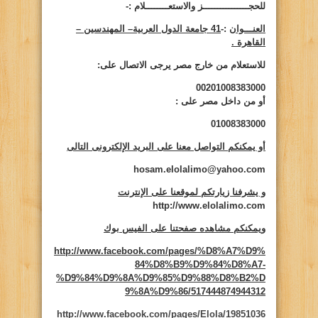
للحجــــــــــــــــز والاستعــــــــلام :-
العنـــوان
:-
41 جامعة الدول العربية– المهندسين –
القاهرة .
للاستعلام من خارج مصر يرجى الاتصال على:
00201008383000
أو من داخل مصر على
:
01008383000
أو يمكنكم التواصل معنا على البريد الإلكترونى التالى
hosam.elolalimo@yahoo.com
و يشرفنا زيارتكم لموقعنا على الإنترنت
http://www.elolalimo.com
ويمكنكم مشاهده صفحتنا على الفيس بوك
http://www.facebook.com/pages/%D8%A7%D9%
84%D8%B9%D9%84%D8%A7-
%D9%84%D9%8A%D9%85%D9%88%D8%B2%D
9%8A%D9%86/517444874944312
http://www.facebook.com/pages/Elola/19851036