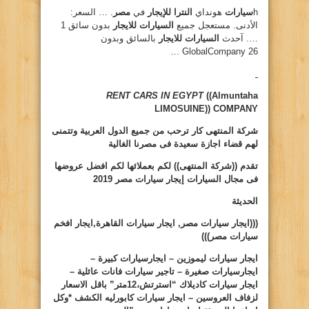
h
سيارات
هونداي
النترا للإيجار
في
مصر
. … السعر:
الأدنى. مستعجل جميع
السيارات للايجار
بدون سائق 1
…. آحدث
السيارات للايجار
بالسائق وبدون
GlobalCompany 26 …
RENT CARS IN EGYPT
((Almuntaha
LIMOSUINE))
COMPANY
شركة المنتهى كار ترحب من جميع الدول العربية وتتمنى
لهم قضاء اجازة سعيدة فى مصرنا الغالية
تقدم ((شركة المنتهى)) لكم بعملائها لكم افضل عروضها
فى مجال السيارات
إيجار سيارات مصر 2019
الحديثة
(((ايجار سيارات مصر, ايجار سيارات القاهرة,ايجار افخم
سيارات مصر)))
ايجار سيارات ليموزين – ايجارسيارات كبيرة –
ايجارسيارات صغيرة – تاجير سيارات فانات عائلية –
ايجار سيارات كاديلاك “استرتش،12متر” باقل الاسعار
لزفاف العروسين – ايجار سيارات كابورليه الكشف *وكل