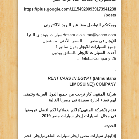
https://plus.google.com/111549200939173941238
/posts
ويمكنكم التواصل معنا عبر البريد الالكترونى
Hosam.elolalimo@yahoo.com
سيارات
هونداي
النترا
للإيجار
في
مصر
. … السعر: الأدنى. مستعجل
جميع
السيارات للايجار
بدون سائق 1 ….
آحدث
السيارات للايجار
بالسائق وبدون
GlobalCompany 26 …
RENT CARS IN EGYPT
((Almuntaha
LIMOSUINE))
COMPANY
شركة المنتهى كار ترحب من جميع الدول العربية وتتمنى
لهم قضاء اجازة سعيدة فى مصرنا الغالية
تقدم ((شركة المنتهى)) لكم بعملائها لكم افضل عروضها
فى مجال السيارات
إيجار سيارات مصر 2019
الحديثة
(((ايجار سيارات مصر, ايجار سيارات القاهرة,ايجار افخم