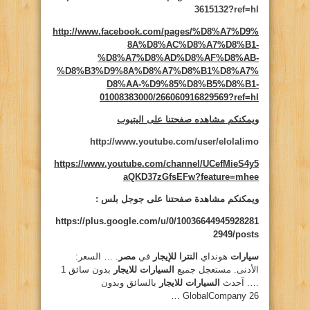
3615132?ref=hl
http://www.facebook.com/pages/%D8%A7%D9%
8A%D8%AC%D8%A7%D8%B1-
%D8%A7%D8%AD%D8%AF%D8%AB-
%D8%B3%D9%8A%D8%A7%D8%B1%D8%A7%
D8%AA-%D9%85%D8%B5%D8%B1-
01008383000/266060916829569?ref=hl
ويمكنكم مشاهده صفحتنا على اليتيوب
http://www.youtube.com/user/elolalimo
https://www.youtube.com/channel/UCefMieS4y5
aQKD37zGfsEFw?feature=mhee
ويمكنكم مشاهدة صفحتنا على جوجل بلس :
https://plus.google.com/u/0/10036644945928281
2949/posts
سيارات
هونداي
النترا للإيجار
في
مصر
. … السعر:
الأدنى. مستعجل جميع
السيارات للايجار
بدون سائق 1
…. آحدث
السيارات للايجار
بالسائق وبدون
GlobalCompany 26 …