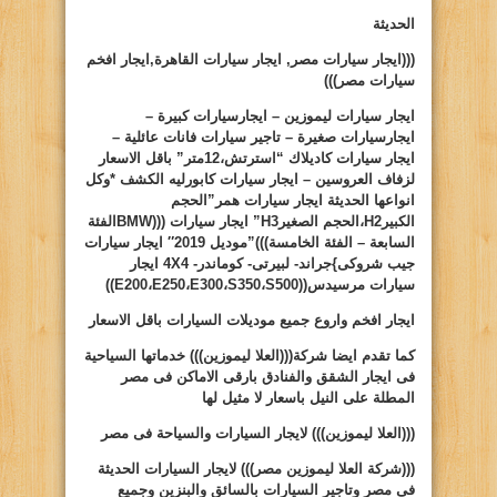
الحديثة
(((ايجار سيارات مصر, ايجار سيارات القاهرة,ايجار افخم
سيارات مصر)))
ايجار سيارات ليموزين – ايجارسيارات كبيرة –
ايجارسيارات صغيرة – تاجير سيارات فانات عائلية –
ايجار سيارات كاديلاك “استرتش،12متر” باقل الاسعار
لزفاف العروسين – ايجار سيارات كابورليه الكشف *وكل
انواعها الحديثة ايجار سيارات همر”الحجم
الكبير
H2
،الحجم الصغير
H3
” ايجار سيارات (((
BMW
الفئة
السابعة – الفئة الخامسة)))”موديل 2019″ ايجار سيارات
جيب شروكى
}
جراند- لبيرتى- كوماندر-
4X4
ايجار
سيارات مرسيدس((
S500
،
S350
،
E300
،
E250
،
E200
))
ايجار افخم واروع جميع موديلات السيارات باقل الاسعار
كما تقدم ايضا شركة(((العلا ليموزين))) خدماتها السياحية
فى ايجار الشقق والفنادق بارقى الاماكن فى مصر
المطلة على النيل باسعار لا مثيل لها
(((العلا ليموزين)))
لايجار السيارات والسياحة فى مصر
(((شركة العلا ليموزين مصر)))
لايجار السيارات الحديثة
فى مصر وتاجير السيارات بالسائق والبنزين وجميع