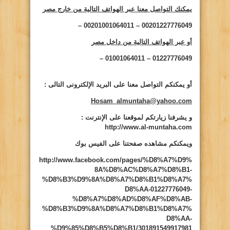
يمكنك التواصل معنا عبر الهواتف التالية من خارج مصر
00201227776049 – 00201001064011 –
أو عبر الهواتف التالية من داخل مصر
01227776049 – 01001064011 –
أو يمكنكم التواصل معنا على البريد الإلكترونى التالى
:
Hosam_almuntaha@yahoo.com
و يشرفنا زيارتكم لموقعنا على الإنترنت
:
http://www.al-muntaha.com
ويمكنكم مشاهده صفحتنا على الفيس بوك
http://www.facebook.com/pages/%D8%A7%D9%
8A%D8%AC%D8%A7%D8%B1-
%D8%B3%D9%8A%D8%A7%D8%B1%D8%A7%
D8%AA-01227776049-
%D8%A7%D8%AD%D8%AF%D8%AB-
%D8%B3%D9%8A%D8%A7%D8%B1%D8%A7%
D8%AA-
%D9%85%D8%B5%D8%B1/301891549917981