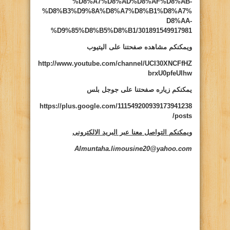
%D8%A7%D8%AD%D8%AF%D8%AB-
%D8%B3%D9%8A%D8%A7%D8%B1%D8%A7%
D8%AA-
%D9%85%D8%B5%D8%B1/301891549917981
ويمكنكم مشاهده صفحتنا على اليتيوب
http://www.youtube.com/channel/UCI30XNCFfHZ
brxU0pfeUlhw
يمكنكم زياره صفحتنا على جوجل بلس
https://plus.google.com/111549200939173941238
/posts
ويمكنكم التواصل معنا عبر البريد الالكترونى
Almuntaha.limousine20@yahoo.com