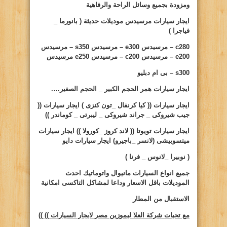
ومزودة بجميع وسائل الراحة والرفاهية
ايجار سيارات
مرسيدس موديلات حديثة ( بانورما _
فياجرا )
c280
– مرسيدس
e300
– مرسيدس
s350
– مرسيدس
e200
– مرسيدس
c200
– مرسيدس
e250
مرسيدس
s300
– بى ام دبليو
ايجار سيارات
همر الحجم الكبير _ الحجم الصغير….
ايجار سيارات
(( كيا كرنفال _تون كنزى ) ايجار سيارات ((
جيب شيروكى _ جراند شيروكى _ ليبرتى _ كوماندر ))
ايجار سيارات تويوتا (( لاند كروز _كورولا )) ايجار سيارات
ميتسوبيشى (لانسر _باجيرو) ايجار سيارات دايو
( نوبيرا _لانوس _ فرنا )
جميع انواع السيارات مانيوال واتوماتيك احدث
الموديلات باقل الاسعار وداعا لمشاكل التاكسى امكانية
الاستقبال من المطار
مع تحيات شركة العلا ليموزين مصر لايجار السيارات ))
))