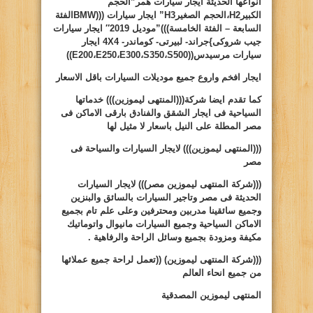
انواعها الحديثة ايجار سيارات همر”الحجم
الكبير
H2
،الحجم الصغير
H3
” ايجار سيارات (((
BMW
الفئة
السابعة – الفئة الخامسة)))”موديل 2019″ ايجار سيارات
جيب شروكى
}
جراند- لبيرتى- كوماندر-
4X4
ايجار
سيارات مرسيدس((
S500
،
S350
،
E300
،
E250
،
E200
))
ايجار افخم واروع جميع موديلات السيارات باقل الاسعار
كما تقدم ايضا شركة(((المنتهى ليموزين))) خدماتها
السياحية فى ايجار الشقق والفنادق بارقى الاماكن فى
مصر المطلة على النيل باسعار لا مثيل لها
(((المنتهى ليموزين)))
لايجار السيارات والسياحة فى
مصر
(((شركة المنتهى ليموزين مصر)))
لايجار السيارات
الحديثة فى مصر وتاجير السيارات بالسائق والبنزين
وجميع سائقينا مدربين ومحترفين وعلى علم تام بجميع
الاماكن السياحية وجميع السيارات مانيوال واتوماتيك
مكيفة ومزودة بجميع وسائل الراحة والرفاهية .
(((شركة المنتهى ليموزين)
((
تعمل لراحة جميع عملائها
من جميع انحاء العالم
المنتهى ليموزين المصدقية