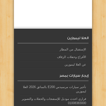
العلا ليموزين
الإستقبال من المطار
الأفراح وحفلات الزفاف
عن العلا ليموزين
إيجار سيارات بمصر
تأجير سيارات مرسيدس E200 بالسائق 2026 العلا
ليموزين
فراري احدث موديل للإسفنجات والحفلات والتصوير
01008383000