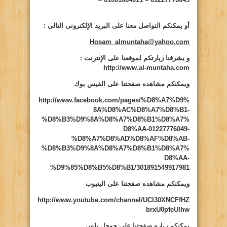
أو يمكنكم التواصل معنا على البريد الإلكترونى التالى
:
Hosam_almuntaha@yahoo.com
و يشرفنا زيارتكم لموقعنا على الإنترنت
:
http://www.al-muntaha.com
ويمكنكم مشاهده صفحتنا على الفيس بوك
http://www.facebook.com/pages/%D8%A7%D9%
8A%D8%AC%D8%A7%D8%B1-
%D8%B3%D9%8A%D8%A7%D8%B1%D8%A7%
D8%AA-01227776049-
%D8%A7%D8%AD%D8%AF%D8%AB-
%D8%B3%D9%8A%D8%A7%D8%B1%D8%A7%
D8%AA-
%D9%85%D8%B5%D8%B1/301891549917981
ويمكنكم مشاهده صفحتنا على اليتيوب
http://www.youtube.com/channel/UCI30XNCFfHZ
brxU0pfeUlhw
يمكنكم زياره صفحتنا على جوجل بلس